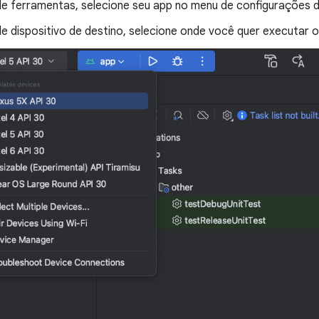
de ferramentas, selecione seu app no menu de configurações 
e dispositivo de destino, selecione onde você quer executar o