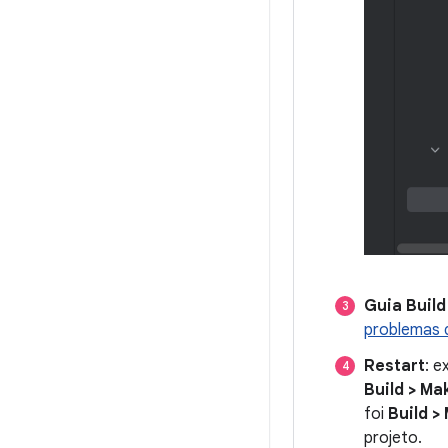
Guia Build
problemas 
Restart
: e
Build > Ma
foi
Build >
projeto.