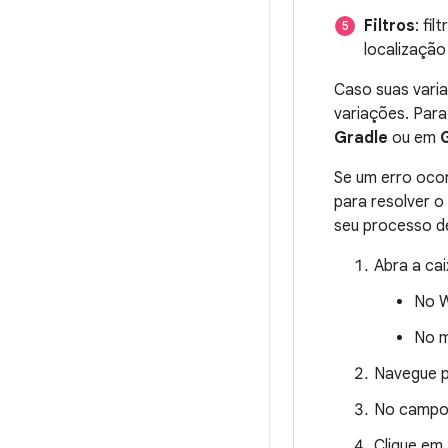
Filtros
: fi
localização
Caso suas varia
variações. Para 
Gradle
ou em
Se um erro oco
para resolver 
seu processo d
Abra a ca
No W
No m
Navegue 
No campo 
Clique em