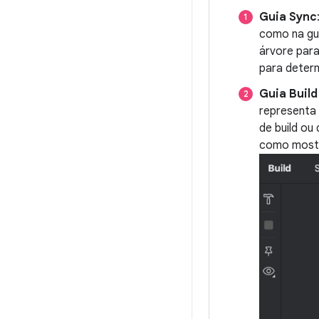
Guia Sync
como na gu
árvore par
para deter
Guia Buil
representa 
de build ou
como mostr