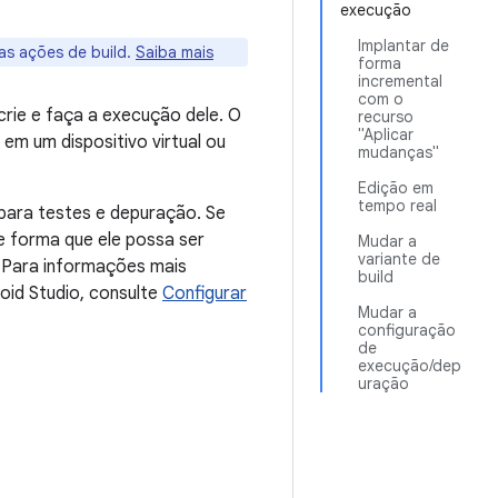
execução
Implantar de
as ações de build.
Saiba mais
forma
incremental
com o
rie e faça a execução dele. O
recurso
"Aplicar
em um dispositivo virtual ou
mudanças"
Edição em
tempo real
 para testes e depuração. Se
e forma que ele possa ser
Mudar a
variante de
. Para informações mais
build
oid Studio, consulte
Configurar
Mudar a
configuração
de
execução/dep
uração