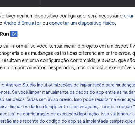
ão tiver nenhum dispositivo configurado, será necessário
criar
 o
Android Emulator
ou
conectar um dispositivo físico
.
Run
.
o vai informar se você tentar iniciar o projeto em um disposit
onografia e as mudanças estilísticas diferenciam entre
erros
, 
ue resultam em uma configuração corrompida, e
avisos
, que sã
 em comportamentos inesperados, mas ainda são executáveis
:
o Android Studio inclui otimizações de implantação para mudanças
entes. Se você limpar manualmente os dados do app entre as mudan
 ser descartadas sem aviso prévio. Isso pode resultar na execuçã
cisar limpar os dados do app entre implantações, marque a opção 
acotes" na configuração de execução/depuração. Isso vai ignorar 
 versão mais recente do código do app seja implantada sempre que 