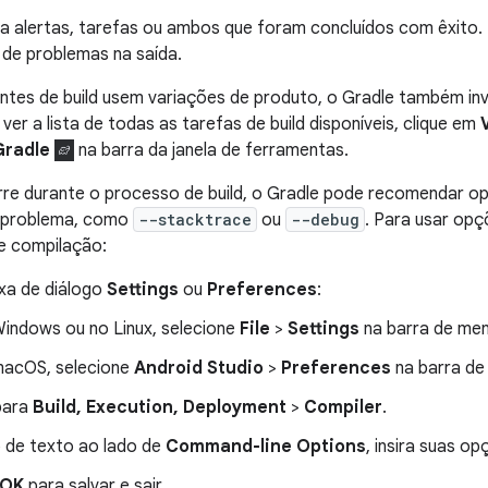
ltra alertas, tarefas ou ambos que foram concluídos com êxito. 
 de problemas na saída.
ntes de build usem variações de produto, o Gradle também inv
ver a lista de todas as tarefas de build disponíveis, clique em
Gradle
na barra da janela de ferramentas.
rre durante o processo de build, o Gradle pode recomendar o
o problema, como
--stacktrace
ou
--debug
. Para usar op
e compilação:
ixa de diálogo
Settings
ou
Preferences
:
indows ou no Linux, selecione
File
>
Settings
na barra de men
acOS, selecione
Android Studio
>
Preferences
na barra de
para
Build, Execution, Deployment
>
Compiler
.
de texto ao lado de
Command-line Options
, insira suas o
OK
para salvar e sair.