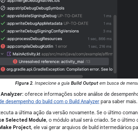
Figura 2
. Inspecione a guia
Build Output
em busca de mensa
 Analyzer
: oferece informações sobre análise de desempenho
de desempenho do build com o Build Analyzer
para saber mais.
xecuta a última ação da versão novamente. Se o último coma
ke Selected Module
, o módulo atual será criado. Se o últi
 Make Project
, ele vai gerar arquivos de build intermediários