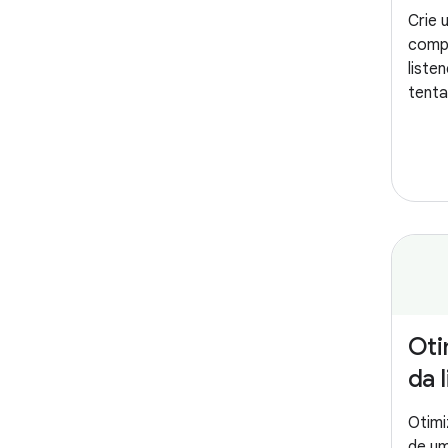
Crie u
comp
liste
tenta
Oti
da 
Otimi
de um