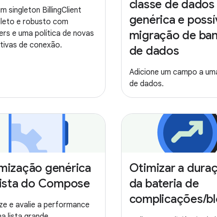
classe de dados
m singleton BillingClient
genérica e possí
leto e robusto com
migração de ba
ners e uma política de novas
tivas de conexão.
de dados
Adicione um campo a um
de dados.
mização genérica
Otimizar a dura
lista do Compose
da bateria de
complicações/b
ze e avalie a performance
a lista grande.