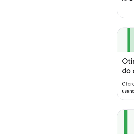
Oti
do 
Ofer
usand