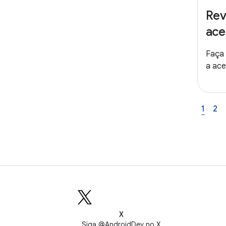
Rev
ace
Faça 
a ace
1
2
X
Siga @AndroidDev no X