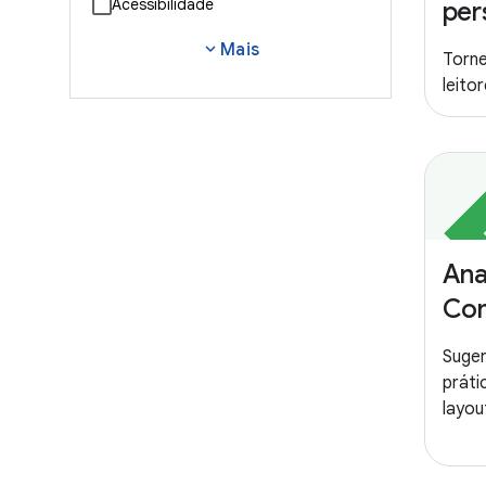
Acessibilidade
per
expand_more
Mais
Torne
leitor
Ana
Co
Suger
prát
layo