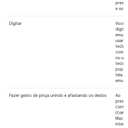
press
e solte
Digitar
Você 
digita
emula
usand
teclad
compu
ou um
teclad
pop-u
tela d
emulad
Fazer gesto de pinça unindo e afastando os dedos
Ao
pressi
Contr
(
Comm
Mac),
interf