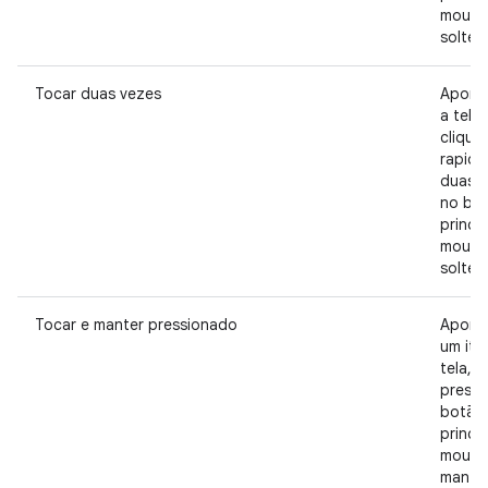
mouse
solte.
Tocar duas vezes
Apont
a tela,
clique
rapid
duas 
no bo
princi
mouse
solte.
Tocar e manter pressionado
Apont
um ite
tela,
pressi
botão
princi
mouse
mante