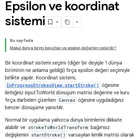
Epsilon ve koordinat
sistemi
Bu sayfada
Makul dünya birimi boyutları ve epsilon değerleri nelerdir?
Bir koordinat sistemi seçimi (diğer bir deyişle 1
dünya
biriminin
ne anlama geldiği) fırça epsilon değeri seçimiyle
birlikte yapılır. Koordinat sistemi,
InProgressStrokesView.startStroke()
öğesine
ilettiğiniz inputToWorld dönüşüm matrisi değerine ve kuru
fırça darbeleri çizerken
Canvas
öğesine uyguladığınız
benzer dönüşüme yansıtılır.
Normal bir uygulama yalnızca dünya birimlerini dikkate
alabilir ve
strokeToWorldTransform
bağımsız
değişkenini
startStroke()
varsayılan kimlik matrisi olarak