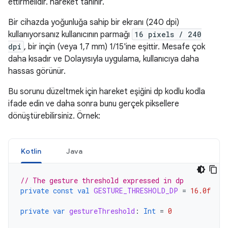
ettirmelidir. hareket tanınır.
Bir cihazda yoğunluğa sahip bir ekranı (240 dpi)
kullanıyorsanız kullanıcının parmağı
16 pixels / 240
dpi
, bir inçin (veya 1,7 mm) 1/15'ine eşittir. Mesafe çok
daha kısadır ve Dolayısıyla uygulama, kullanıcıya daha
hassas görünür.
Bu sorunu düzeltmek için hareket eşiğini dp kodlu kodla
ifade edin ve daha sonra bunu gerçek piksellere
dönüştürebilirsiniz. Örnek:
Kotlin
Java
// The gesture threshold expressed in dp
private
const
val
GESTURE_THRESHOLD_DP
=
16.0f
private
var
gestureThreshold
:
Int
=
0