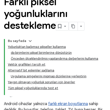
Farklı piksel
yoğunluklarını
destekleme
Bu sayfada
Yoğunluktan bağımsız pikseller kullanma
dp birimlerini piksel birimlerine dönüştürün
Önceden ölçeklendirilmiş yapılandırma değerlerini kullanma
Vektör grafikleri tercih et
Alternatif bit eşlemler sağlama
Uygulama simgelerini mipmap dizinlerine yerleştirin
Yaygın olmayan yoğunluk sorunları için öneriler
Tüm piksel yoğunluklarında test et
Android cihazlar yalnızca
farklı ekran boyutlarına
sahip
değildir. Bu boyutlar, telefon, tablet, TV, buna benzer. Bir