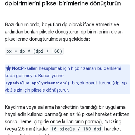
dp birimlerini piksel birimlerine dönüştürün
Bazı durumlarda, boyutları dp olarak ifade etmeniz ve
ardından bunları piksele dönüştürür. dp birimlerinin ekran
piksellerine dönüştürülmesi şu şekildedir:
px = dp * (dpi / 160)
Not
:Pikselleri hesaplamak için hiçbir zaman bu denklemi
koda gömmeyin. Bunun yerine
, birçok boyut türünü (dp, sp
TypedValue.applyDimension()
vb.) sizin için piksele dönüştürür.
Kaydırma veya sallama hareketinin tanındığı bir uygulama
hayal edin kullanıcı parmağı en az 16 piksel hareket ettikten
sonra. Temel çizgide önce kullanıcının parmağı, 1/10 inç
(veya 2,5 mm) kadar
16 pixels / 160 dpi
hareket