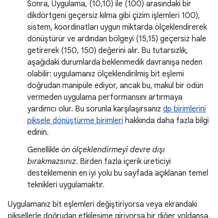
Sonra, Uygulama, (10,10) ile (100) arasındaki bir
dikdörtgeni geçersiz kılma gibi çizim işlemleri 100),
sistem, koordinatları uygun miktarda ölçeklendirerek
dönüştürür ve ardından bölgeyi (15,15) geçersiz hale
getirerek (150, 150) değerini alır. Bu tutarsızlık,
aşağıdaki durumlarda beklenmedik davranışa neden
olabilir: uygulamanız ölçeklendirilmiş bit eşlemi
doğrudan manipüle ediyor, ancak bu, makul bir ödün
vermeden uygulama performansını artırmaya
yardımcı olur. Bu sorunla karşılaşırsanız
dp birimlerini
piksele dönüştürme birimleri
hakkında daha fazla bilgi
edinin.
Genellikle
ön ölçeklendirmeyi devre dışı
bırakmazsınız
. Birden fazla içerik üreticiyi
desteklemenin en iyi yolu bu sayfada açıklanan temel
teknikleri uygulamaktır.
Uygulamanız bit eşlemleri değiştiriyorsa veya ekrandaki
piksellerle doğrudan etkileşime giriyorsa bir diğer yoldansa,