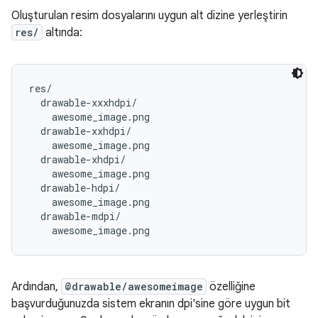
Oluşturulan resim dosyalarını uygun alt dizine yerleştirin
res/
altında:
res/

  drawable-xxxhdpi/

    awesome_image.png

  drawable-xxhdpi/

    awesome_image.png

  drawable-xhdpi/

    awesome_image.png

  drawable-hdpi/

    awesome_image.png

  drawable-mdpi/

Ardından,
@drawable/awesomeimage
özelliğine
başvurduğunuzda sistem ekranın dpi'sine göre uygun bit