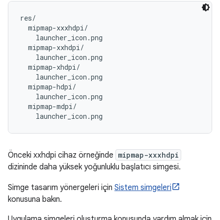
res/

  mipmap-xxxhdpi/

    launcher_icon.png

  mipmap-xxhdpi/

    launcher_icon.png

  mipmap-xhdpi/

    launcher_icon.png

  mipmap-hdpi/

    launcher_icon.png

  mipmap-mdpi/

Önceki xxhdpi cihaz örneğinde
mipmap-xxxhdpi
dizininde daha yüksek yoğunluklu başlatıcı simgesi.
Simge tasarım yönergeleri için
Sistem simgeleri
konusuna bakın.
Uygulama simgeleri oluşturma konusunda yardım almak için