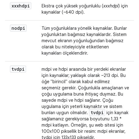
xxxhdpi
Ekstra çok yüksek yoğunluklu (
xxxhdpi
) için
kaynaklar (~640 dpi).
nodpi
Tüm yoğunluklara yönelik kaynaklar. Bunlar
yoğunluktan bağımsız kaynaklardır. Sistem
mevcut ekranın yoğunluğundan bağımsız
olarak bu niteleyiciyle etiketlenen
kaynakları ölçeklendirir.
tvdpi
mdpi ve hdpi arasında bir yerdeki ekranlar
için kaynaklar; yaklaşık olarak ~213 dpi. Bu
öğe "birincil" olarak kabul edilmez
seçmeniz gerekir. Çoğunlukla amaçlanan ve
çoğu uygulama buna ihtiyaç duymaz. Bu
sayede mdpi ve hdpi sağlanır. Çoğu
uygulama için yeterli kaynaktır ve sistem
tvdpi
bunları uygun olmalıdır.
için kaynak
sağlamanız gerekiyorsa boyutunu 1,33 *
mdpi katlayın. Örneğin, şu web sitesi için
100x100 piksellik bir resim: mdpi ekranlar,
tvdpi için 133x133 pikseldir.