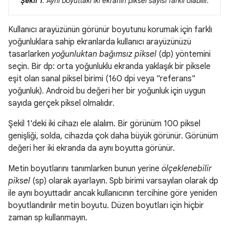
Şekil 1
: Aynı boyuttaki iki ekranın piksel sayısı farklı olabilir.
Kullanıcı arayüzünün görünür boyutunu korumak için farklı
yoğunluklara sahip ekranlarda kullanıcı arayüzünüzü
tasarlarken
yoğunluktan bağımsız piksel
(dp) yöntemini
seçin. Bir dp: orta yoğunluklu ekranda yaklaşık bir piksele
eşit olan sanal piksel birimi (160 dpi veya "referans"
yoğunluk). Android bu değeri her bir yoğunluk için uygun
sayıda gerçek piksel olmalıdır.
Şekil 1'deki iki cihazı ele alalım. Bir görünüm 100 piksel
genişliği, solda, cihazda çok daha büyük görünür. Görünüm
değeri her iki ekranda da aynı boyutta görünür.
Metin boyutlarını tanımlarken bunun yerine
ölçeklenebilir
piksel
(sp) olarak ayarlayın. Spb birimi varsayılan olarak dp
ile aynı boyuttadır ancak kullanıcının tercihine göre yeniden
boyutlandırılır metin boyutu. Düzen boyutları için hiçbir
zaman sp kullanmayın.