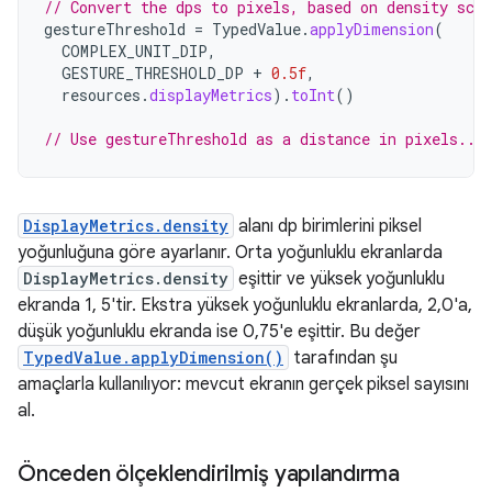
// Convert the dps to pixels, based on density scal
gestureThreshold
=
TypedValue
.
applyDimension
(
COMPLEX_UNIT_DIP
,
GESTURE_THRESHOLD_DP
+
0.5f
,
resources
.
displayMetrics
).
toInt
()
// Use gestureThreshold as a distance in pixels...
DisplayMetrics.density
alanı dp birimlerini piksel
yoğunluğuna göre ayarlanır. Orta yoğunluklu ekranlarda
DisplayMetrics.density
eşittir ve yüksek yoğunluklu
ekranda 1, 5'tir. Ekstra yüksek yoğunluklu ekranlarda, 2,0'a,
düşük yoğunluklu ekranda ise 0,75'e eşittir. Bu değer
TypedValue.applyDimension()
tarafından şu
amaçlarla kullanılıyor: mevcut ekranın gerçek piksel sayısını
al.
Önceden ölçeklendirilmiş yapılandırma