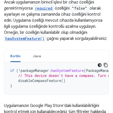
Ancak uygulamanızın birincil işlevi bir cihaz özelliğini
gerektirmiyorsa
required
özelliğini
"false"
olarak
ayarlayın ve çalışma zamanında cihaz özelliğini kontrol
edin. Uygulama özelliği mevcut cihazda kullanılamıyorsa
ilgili uygulama özelliğinde kontrollü azalma uygulayın.
Örneğin, bir özelliğin kullanılabilir olup olmadığını
hasSystemFeature()
çağrısı yaparak sorgulayabilirsiniz:
Kotlin
Java
if
(
!
packageManager
.
hasSystemFeature
(
PackageManage
// This device doesn't have a compass. Turn of
disableCompassFeature
()
}
Uygulamanızın Google Play Store'daki kullanılabilirliğini
kontrol etmek için kullanabileceğiniz tüm filtreler hakkında