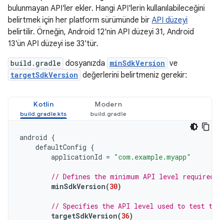
bulunmayan API'ler ekler. Hangi API'lerin kullanılabileceğini
belirtmek için her platform sürümünde bir
API düzeyi
belirtilir. Örneğin, Android 12'nin API düzeyi 31, Android
13'ün API düzeyi ise 33'tür.
build.gradle
dosyanızda
minSdkVersion
ve
targetSdkVersion
değerlerini belirtmeniz gerekir:
Kotlin
Modern
android
{
defaultConfig
{
applicationId
=
"com.example.myapp"
// Defines the minimum API level required 
minSdkVersion
(
30
)
// Specifies the API level used to test th
targetSdkVersion
(
36
)