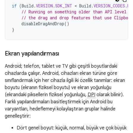
if
(
Build
.
VERSION
.
SDK_INT
 < 
Build
.
VERSION_CODES
.
HO
// Running on something older than API level 1
// the drag and drop features that use Clipboa
disableDragAndDrop
()
}
Ekran yapılandırması
Android; telefon, tablet ve TV gibi çeşitli boyutlardaki
cihazlarda çalışır. Android, cihazları ekran türüne göre
sınıflandırmak için her cihazla ilgili iki özellik tanımlar: ekran
boyutu (ekranın fiziksel boyutu) ve ekran yoğunluğu
(ekrandaki piksellerin fiziksel yoğunluğu,
DPI
olarak bilinir).
Farklı yapılandırmaları basitleştirmek için Android bu
varyantları, hedeflemeyi kolaylaştıran gruplar halinde
genelleştirir:
Dört genel boyut: küçük, normal, büyük ve çok büyük