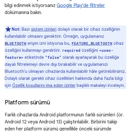
bilgi edinmek istiyorsanız
Google Play'de filtreler
dokümanına bakın.
Not:
Bazı
sistem izinleri
dolaylı olarak bir cihaz özelliğinin
kullanılabilir olmasını gerektirir. Örneğin, uygulamanız
erişim izni istiyorsa bu,
cihaz
BLUETOOTH
FEATURE_BLUETOOTH
özelliğini kullanmayı gerektirir.
özelliğini
required
<uses-
etiketinde
olarak ayarlayarak bu özelliğe
feature>
"false"
dayalı filtrelemeyi devre dışı bırakabilir ve uygulamanızı
Bluetooth'u olmayan cihazlarda kullanılabilir hâle getirebilirsiniz.
Dolaylı olarak gerekli cihaz özellikleri hakkında daha fazla bilgi
için
Özellik koşullarını ima eden izinler
başlıklı makaleyi inceleyin.
Platform sürümü
Farklı cihazlarda Android platformunun farklı sürümleri (ör.
Android 12 veya Android 13) çalıştırılabilir. Birbirini takip
eden her platform sürümü genellikle önceki sürümde