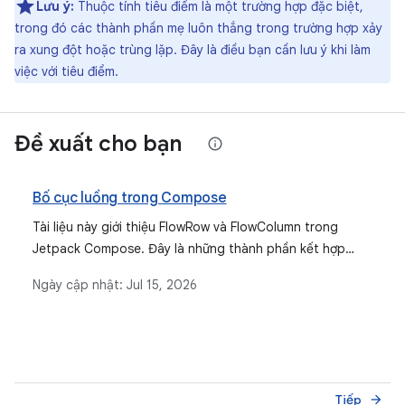
Lưu ý:
Thuộc tính tiêu điểm là một trường hợp đặc biệt,
trong đó các thành phần mẹ luôn thắng trong trường hợp xảy
ra xung đột hoặc trùng lặp. Đây là điều bạn cần lưu ý khi làm
việc với tiêu điểm.
Đề xuất cho bạn
Bố cục luồng trong Compose
Tài liệu này giới thiệu FlowRow và FlowColumn trong
Jetpack Compose. Đây là những thành phần kết hợp
tương tự như Row và Column nhưng cho phép các mục
Ngày cập nhật:
Jul 15, 2026
chuyển sang dòng tiếp theo khi hết khoảng trống, giúp
bố cục giao diện người dùng thích ứng.
Tiếp
arrow_forward