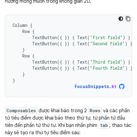
hướng mong muốn trong không gian 2D.
Column
{
Row
{
TextButton
({
})
{
Text
(
"First field"
)
}
TextButton
({
})
{
Text
(
"Second field"
)
}
}
Row
{
TextButton
({
})
{
Text
(
"Third field"
)
}
TextButton
({
})
{
Text
(
"Fourth field"
)
}
}
}
FocusSnippets
.
kt
Composables
được khai báo trong 2
Rows
và các phần
tử tiêu điểm được khai báo theo thứ tự, từ phần tử đầu
tiên đến phần tử thứ tư. Khi bạn nhấn phím
tab
, thao tác
này sẽ tạo ra thứ tự tiêu điểm sau: