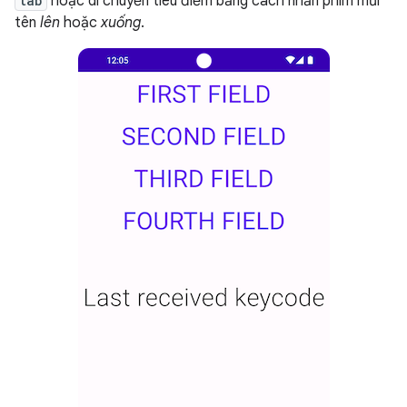
tab
hoặc di chuyển tiêu điểm bằng cách nhấn phím mũi
tên
lên
hoặc
xuống
.