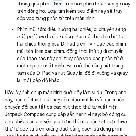
thông qua phím
tab
trên bàn phím hoặc Vòng xoay
trên đồng hồ. Loại tìm kiếm tiêu điểm này sẽ truy
cập vào từng phần tử trên màn hình.
Phím mũi tên: điều hướng hai chiều, di chuyển
sang
trái, phải, lên
hoặc
xuống
. Bạn có thể điều hướng
hai chiều thông qua D-Pad trên TV hoặc các phím
mũi tên trên bàn phím, đồng thời thứ tự di chuyển
của thao tác này chỉ truy cập vào các phần tử ở
một cấp độ nhất định. Bạn có thể dùng nút trung
tâm của D-Pad và nút Quay lại để đi xuống và quay
lại một cấp độ khác.
Hãy lấy ảnh chụp màn hình dưới đây làm ví dụ. Trong ảnh
này, bạn có 4 nút, nút này nằm dưới nút kia và bạn muốn
chuyển đổi qua tất cả các nút theo thứ tự xuất hiện.
Jetpack Compose cung cấp sẵn hành vi này: bộ công cụ
cho phép bạn chuyển qua từng thành phần kết hợp theo
thứ tự dọc từ trên xuống dưới bằng cách sử dụng phím