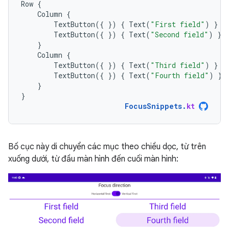
Row
{
Column
{
TextButton
({
})
{
Text
(
"First field"
)
}
TextButton
({
})
{
Text
(
"Second field"
)
}
}
Column
{
TextButton
({
})
{
Text
(
"Third field"
)
}
TextButton
({
})
{
Text
(
"Fourth field"
)
}
}
}
FocusSnippets
.
kt
Bố cục này di chuyển các mục theo chiều dọc, từ trên
xuống dưới, từ đầu màn hình đến cuối màn hình: