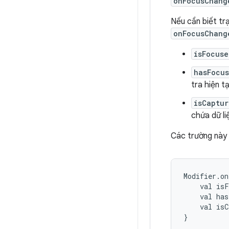
onFocusChang
Nếu cần biết tr
onFocusChang
isFocuse
hasFocus
tra hiện t
isCaptur
chứa dữ li
Các trường này 
Modifier.on
    val isF
    val has
    val isC