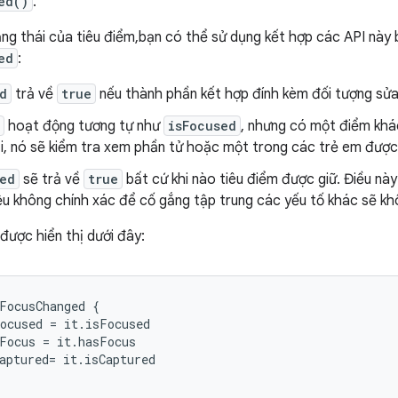
ed()
.
ạng thái của tiêu điểm,bạn có thể sử dụng kết hợp các API này 
ed
:
d
trả về
true
nếu thành phần kết hợp đính kèm đối tượng sửa 
hoạt động tương tự như
isFocused
, nhưng có một điểm khác
ại, nó sẽ kiểm tra xem phần tử hoặc một trong các trẻ em được
ed
sẽ trả về
true
bất cứ khi nào tiêu điểm được giữ. Điều này 
ệu không chính xác để cố gắng tập trung các yếu tố khác sẽ kh
được hiển thị dưới đây:
FocusChanged {

ocused = it.isFocused

Focus = it.hasFocus

aptured= it.isCaptured
