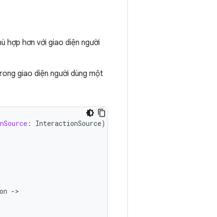
ù hợp hơn với giao diện người
trong giao diện người dùng một
nSource
:
InteractionSource
)
:
on
-