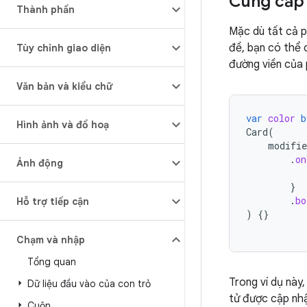
Cung cấp 
Thành phần
Mặc dù tất cả p
đề, bạn có thể 
Tùy chỉnh giao diện
đường viền của 
Văn bản và kiểu chữ
var
color
b
Hình ảnh và đồ hoạ
Card
(
modifie
.
on
Ảnh động
}
.
bo
Hỗ trợ tiếp cận
)
{}
Chạm và nhập
Tổng quan
Trong ví dụ này
Dữ liệu đầu vào của con trỏ
tử được cập nhậ
Cuộn