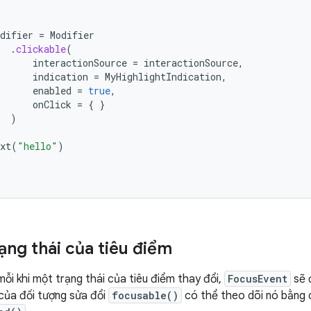
difier
=
Modifier
.
clickable
(
interactionSource
=
interactionSource
,
indication
=
MyHighlightIndication
,
enabled
=
true
,
onClick
=
{
}
)
xt
(
"hello"
)
ạng thái của tiêu điểm
ỗi khi một trạng thái của tiêu điểm thay đổi,
FocusEvent
sẽ 
của đối tượng sửa đổi
focusable()
có thể theo dõi nó bằng 