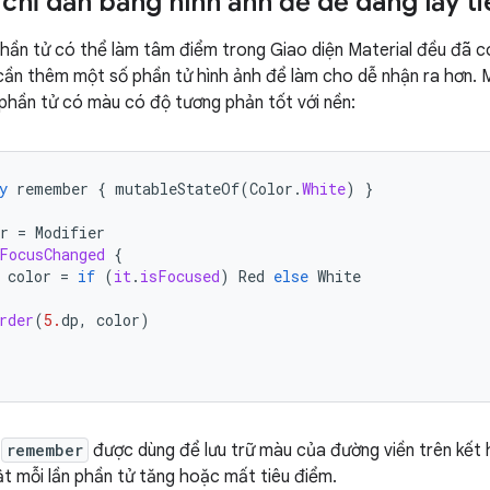
chỉ dẫn bằng hình ảnh để dễ dàng lấy t
hần tử có thể làm tâm điểm trong Giao diện Material đều đã có
cần thêm một số phần tử hình ảnh để làm cho dễ nhận ra hơn. M
phần tử có màu có độ tương phản tốt với nền:
y
remember
{
mutableStateOf
(
Color
.
White
)
}
r
=
Modifier
FocusChanged
{
color
=
if
(
it
.
isFocused
)
Red
else
White
rder
(
5.
dp
,
color
)
,
remember
được dùng để lưu trữ màu của đường viền trên kết 
t mỗi lần phần tử tăng hoặc mất tiêu điểm.