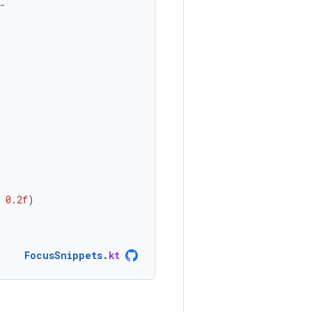
-
0.2f
)
FocusSnippets
.
kt