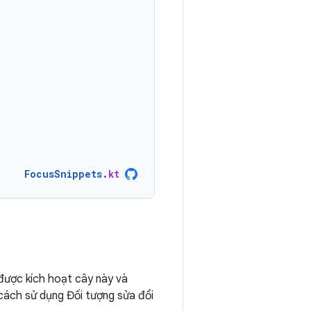
FocusSnippets
.
kt
được kích hoạt cây này và
cách sử dụng Đối tượng sửa đổi