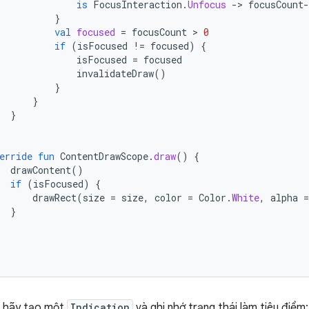
is
FocusInteraction
.
Unfocus
-
>
focusCount
-
}
val
focused
=
focusCount
 > 
0
if
(
isFocused
!=
focused
)
{
isFocused
=
focused
invalidateDraw
()
}
}
}
erride
fun
ContentDrawScope
.
draw
()
{
drawContent
()
if
(
isFocused
)
{
drawRect
(
size
=
size
,
color
=
Color
.
White
,
alpha
=
}
, hãy tạo một
Indication
và ghi nhớ trạng thái làm tiêu điểm: