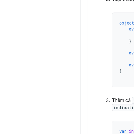
object
ov
}
ov
ov
}
Thêm cả
indicati
var
in