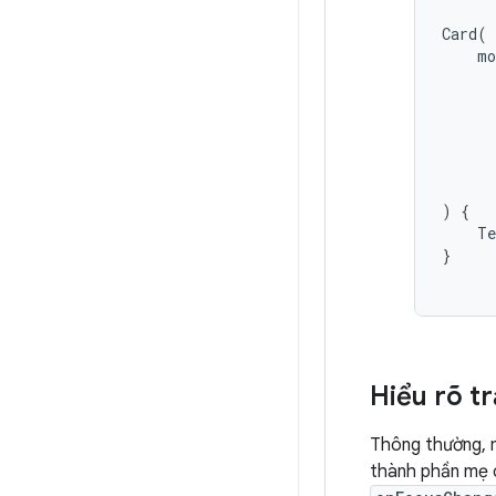
Card
(
mo
)
{
Te
}
Hiểu rõ tr
Thông thường, m
thành phần mẹ 