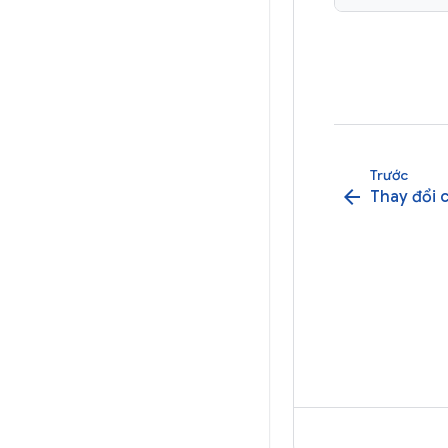
Trước
arrow_back
Thay đổi c