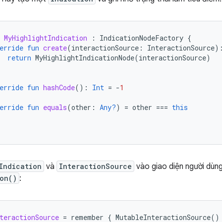
MyHighlightIndication
:
IndicationNodeFactory
{
erride
fun
create
(
interactionSource
:
InteractionSource
)
return
MyHighlightIndicationNode
(
interactionSource
)
erride
fun
hashCode
():
Int
=
-
1
erride
fun
equals
(
other
:
Any?
)
=
other
===
this
Indication
và
InteractionSource
vào giao diện người dùn
on()
:
teractionSource
=
remember
{
MutableInteractionSource
()