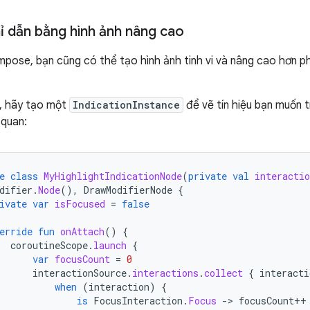
hỉ dẫn bằng hình ảnh nâng cao
pose, bạn cũng có thể tạo hình ảnh tinh vi và nâng cao hơn ph
n, hãy tạo một
IndicationInstance
để vẽ tín hiệu bạn muốn 
 quan:
e
class
MyHighlightIndicationNode
(
private
val
interactio
difier
.
Node
(),
DrawModifierNode
{
ivate
var
isFocused
=
false
erride
fun
onAttach
()
{
coroutineScope
.
launch
{
var
focusCount
=
0
interactionSource
.
interactions
.
collect
{
interacti
when
(
interaction
)
{
is
FocusInteraction
.
Focus
-
>
focusCount
++