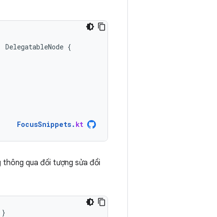
:
DelegatableNode
{
FocusSnippets
.
kt
g thông qua đối tượng sửa đổi
}