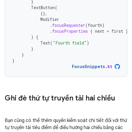
}
TextButton
(
{},
Modifier
.
focusRequester
(
fourth
)
.
focusProperties
{
next
=
first
}
)
{
Text
(
"Fourth field"
)
}
}
}
FocusSnippets
.
kt
Ghi đè thứ tự truyền tải hai chiều
Bạn cũng có thể thêm quyền kiểm soát chi tiết đối với thứ
tự truyền tải tiêu điểm để điều hướng hai chiều bằng các