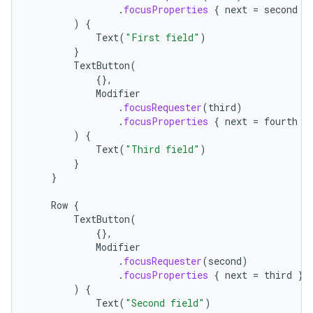
.
focusProperties
{
next
=
second
}
)
{
Text
(
"First field"
)
}
TextButton
(
{},
Modifier
.
focusRequester
(
third
)
.
focusProperties
{
next
=
fourth
}
)
{
Text
(
"Third field"
)
}
}
Row
{
TextButton
(
{},
Modifier
.
focusRequester
(
second
)
.
focusProperties
{
next
=
third
}
)
{
Text
(
"Second field"
)