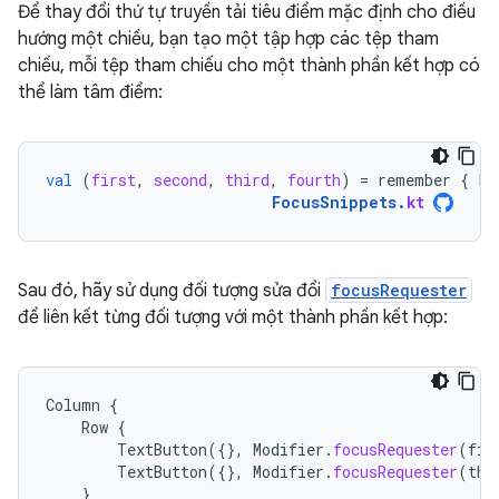
Để thay đổi thứ tự truyền tải tiêu điểm mặc định cho điều
hướng một chiều, bạn tạo một tập hợp các tệp tham
chiếu, mỗi tệp tham chiếu cho một thành phần kết hợp có
thể làm tâm điểm:
val
(
first
,
second
,
third
,
fourth
)
=
remember
{
Fo
FocusSnippets
.
kt
Sau đó, hãy sử dụng đối tượng sửa đổi
focusRequester
để liên kết từng đối tượng với một thành phần kết hợp:
Column
{
Row
{
TextButton
({},
Modifier
.
focusRequester
(
fir
TextButton
({},
Modifier
.
focusRequester
(
thi
}