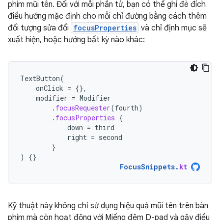
phím mũi tên. Đối với mỗi phần tử, bạn có thể ghi đè đích
điều hướng mặc định cho mỗi chỉ đường bằng cách thêm
đối tượng sửa đổi
focusProperties
và chỉ định mục sẽ
xuất hiện, hoặc hướng bất kỳ nào khác:
TextButton
(
onClick
=
{},
modifier
=
Modifier
.
focusRequester
(
fourth
)
.
focusProperties
{
down
=
third
right
=
second
}
)
{}
FocusSnippets
.
kt
Kỹ thuật này không chỉ sử dụng hiệu quả mũi tên trên bàn
phím mà còn hoạt động với Miếng đệm D-pad và gậy điều