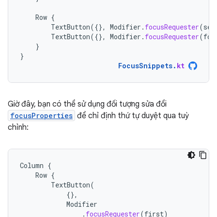
Row
{
TextButton
({},
Modifier
.
focusRequester
(
sec
TextButton
({},
Modifier
.
focusRequester
(
fou
}
}
FocusSnippets
.
kt
Giờ đây, bạn có thể sử dụng đối tượng sửa đổi
focusProperties
để chỉ định thứ tự duyệt qua tuỳ
chỉnh:
Column
{
Row
{
TextButton
(
{},
Modifier
.
focusRequester
(
first
)