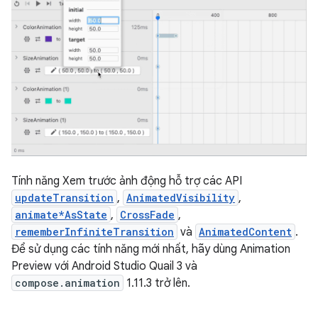
Tính năng Xem trước ảnh động hỗ trợ các API
updateTransition
,
AnimatedVisibility
,
animate*AsState
,
CrossFade
,
rememberInfiniteTransition
và
AnimatedContent
.
Để sử dụng các tính năng mới nhất, hãy dùng Animation
Preview với Android Studio Quail 3 và
compose.animation
1.11.3 trở lên.