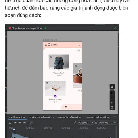
để trực quan hoá các đường cong hoạt ảnh, điều này rất
hữu ích để đảm bảo rằng các giá trị ảnh động được biên
soạn đúng cách: