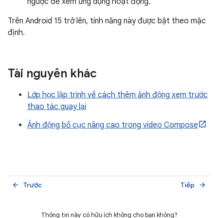
ngược để xem ứng dụng hoạt động.
Trên Android 15 trở lên, tính năng này được bật theo mặc
định.
Tài nguyên khác
Lớp học lập trình về cách thêm ảnh động xem trước
thao tác quay lại
Ảnh động bố cục nâng cao trong video Compose
Trước
Tiếp
arrow_back
arrow_forward
Thông tin này có hữu ích không cho bạn không?