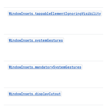
WindowInsets.tappableElementIgnoringVisibility
WindowInsets.systemGestures
WindowInsets.mandatorySystemGestures
WindowInsets.displayCutout