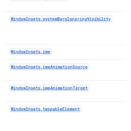
WindowInsets.systemBarsIgnoringVisibility
WindowInsets.ime
WindowInsets.imeAnimationSource
WindowInsets.imeAnimationTarget
WindowInsets.tappableElement