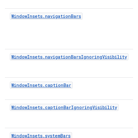
WindowInsets.navigationBars
WindowInsets.navigationBarsIgnoringVisibility
WindowInsets.captionBar
WindowInsets.captionBarIgnoringVisibility
WindowInsets.systemBars