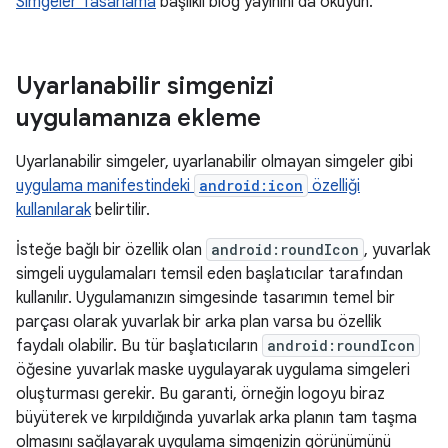
Simgeler Tasarlama
başlıklı blog yayınını da okuyun.
Uyarlanabilir simgenizi
uygulamanıza ekleme
Uyarlanabilir simgeler, uyarlanabilir olmayan simgeler gibi
uygulama manifestindeki
android:icon
özelliği
kullanılarak
belirtilir.
İsteğe bağlı bir özellik olan
android:roundIcon
, yuvarlak
simgeli uygulamaları temsil eden başlatıcılar tarafından
kullanılır. Uygulamanızın simgesinde tasarımın temel bir
parçası olarak yuvarlak bir arka plan varsa bu özellik
faydalı olabilir. Bu tür başlatıcıların
android:roundIcon
öğesine yuvarlak maske uygulayarak uygulama simgeleri
oluşturması gerekir. Bu garanti, örneğin logoyu biraz
büyüterek ve kırpıldığında yuvarlak arka planın tam taşma
olmasını sağlayarak uygulama simgenizin görünümünü