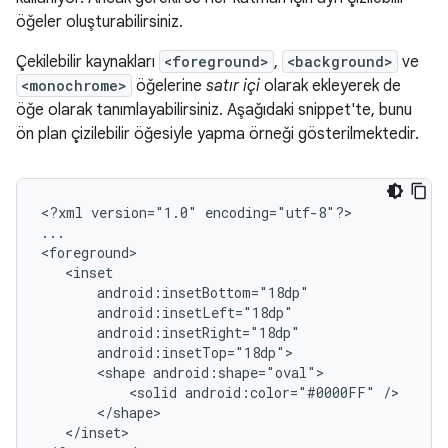
öğeler oluşturabilirsiniz.
Çekilebilir kaynakları
<foreground>
,
<background>
ve
<monochrome>
öğelerine
satır içi
olarak ekleyerek de
öğe olarak tanımlayabilirsiniz. Aşağıdaki snippet'te, bunu
ön plan çizilebilir öğesiyle yapma örneği gösterilmektedir.
<?xml
version="1.0"
encoding="utf-8"?>

...

<shape
<solid
android:color="#0000FF"
</inset>
