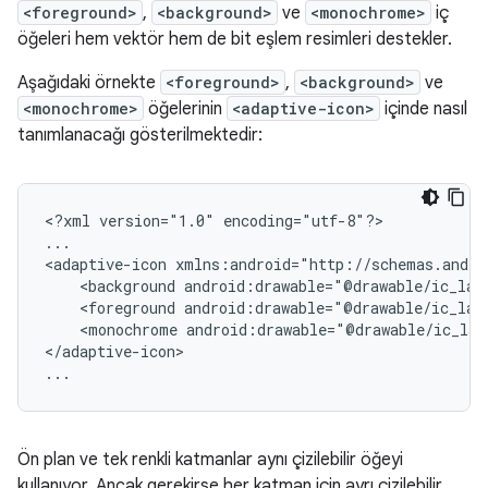
<foreground>
,
<background>
ve
<monochrome>
iç
öğeleri hem vektör hem de bit eşlem resimleri destekler.
Aşağıdaki örnekte
<foreground>
,
<background>
ve
<monochrome>
öğelerinin
<adaptive-icon>
içinde nasıl
tanımlanacağı gösterilmektedir:
<?xml
version="1.0"
encoding="utf-8"?>

...

<adaptive-icon
<background
android:drawable="@drawable/ic_lau
<foreground
android:drawable="@drawable/ic_lau
<monochrome
android:drawable="@drawable/ic_lau
</adaptive-icon>

...
Ön plan ve tek renkli katmanlar aynı çizilebilir öğeyi
kullanıyor. Ancak gerekirse her katman için ayrı çizilebilir