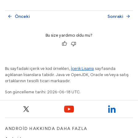
Önceki
Sonraki
arrow_back
arrow_forward
Bu size yardımcı oldu mu?
Bu sayfadaki içerik ve kod örnekleri,
İçerik Lisansı
sayfasında
açıklanan lisanslara tabidir. Java ve OpenJDK, Oracle ve/veya satış
ortaklarının tescilli ticari markasıdır.
Son güncelleme tarihi: 2026-06-18 UTC.
ANDROID HAKKINDA DAHA FAZLA