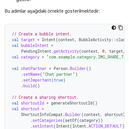
Bu adımlar aşağıdaki örnekte gösterilmektedir:
// Create a bubble intent.
val
target
=
Intent
(
context
,
BubbleActivity
::
class
val
bubbleIntent
=
PendingIntent
.
getActivity
(
context
,
0
,
target
,
val
category
=
"com.example.category.IMG_SHARE_TA
val
chatPartner
=
Person
.
Builder
()
.
setName
(
"Chat partner"
)
.
setImportant
(
true
)
.
build
()
// Create a sharing shortcut.
val
shortcutId
=
generateShortcutId
()
val
shortcut
=
ShortcutInfoCompat
.
Builder
(
context
,
shortcutId
.
setCategories
(
setOf
(
category
))
.
setIntent
(
Intent
(
Intent
.
ACTION_DEFAULT
))