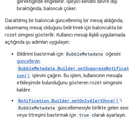
gerektiğinde engellenir. İşleyici kendini devre dışı
bıraktığında, baloncuk çöker.
Daraltılmış bir baloncuk güncellenmiş bir mesaj aldığında,
okunmamış mesaj olduğunu belirtmek için baloncukta bir
rozet simgesi gösterilir. Kullanıcı mesajı ilişkili uygulamada
açtığında şu adımları uygulayın:
Bildirimi bastırmak için
BubbleMetadata
öğesini
güncelleyin
.
BubbleMetadata.Builder.setSuppressNotificat
ion()
işlevini çağırın. Bu işlem, kullanıcının mesajla
etkileşimde bulunduğunu gösteren rozet simgesini
kaldırır.
Notification.Builder.setOnlyAlertOnce()
'ı
BubbleMetadata
güncellemesiyle birlikte gelen sesi
veya titreşimi bastırmak için
true
olarak ayarlayın.