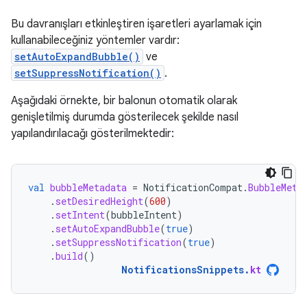
Bu davranışları etkinleştiren işaretleri ayarlamak için
kullanabileceğiniz yöntemler vardır:
setAutoExpandBubble()
ve
setSuppressNotification()
.
Aşağıdaki örnekte, bir balonun otomatik olarak
genişletilmiş durumda gösterilecek şekilde nasıl
yapılandırılacağı gösterilmektedir:
val
bubbleMetadata
=
NotificationCompat
.
BubbleMeta
.
setDesiredHeight
(
600
)
.
setIntent
(
bubbleIntent
)
.
setAutoExpandBubble
(
true
)
.
setSuppressNotification
(
true
)
.
build
()
NotificationsSnippets
.
kt