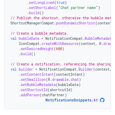
.
setLongLived
(
true
)
.
setShortLabel
(
"Chat partner name"
)
.
build
()
// Publish the shortcut, otherwise the bubble meta
ShortcutManagerCompat
.
pushDynamicShortcut
(
context
,
// Create a bubble metadata.
val
bubbleData
=
NotificationCompat
.
BubbleMetadata
IconCompat
.
createWithResource
(
context
,
R
.
drawa
.
setDesiredHeight
(
600
)
.
build
()
// Create a notification, referencing the sharing 
val
builder
=
NotificationCompat
.
Builder
(
context
,
.
setContentIntent
(
contentIntent
)
.
setSmallIcon
(
R
.
drawable
.
chat
)
.
setBubbleMetadata
(
bubbleData
)
.
setShortcutId
(
shortcutId
)
.
addPerson
(
chatPartner
)
NotificationsSnippets
.
kt