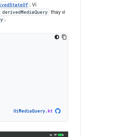
ivedStateOf
. Vì
m
derivedMediaQuery
thay vì
ry
.
UiMediaQuery
.
kt