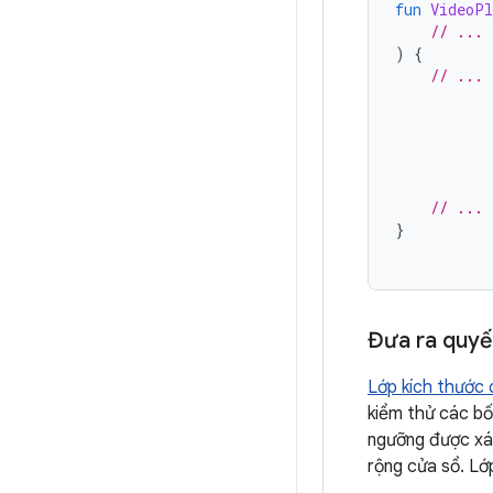
fun
VideoPl
// ...
)
{
// ...
// ...
}
Đưa ra quyết
Lớp kích thước 
kiểm thử các bố
ngưỡng được xác
rộng cửa sổ. L