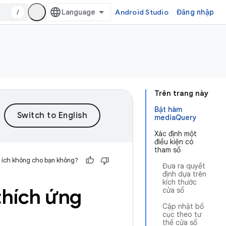
/
Android Studio
Đăng nhập
Trên trang này
Bật hàm
mediaQuery
Xác định một
điều kiện có
tham số
 ích không cho bạn không?
Đưa ra quyết
định dựa trên
kích thước
thích ứng
cửa sổ
Cập nhật bố
cục theo tư
thế cửa sổ