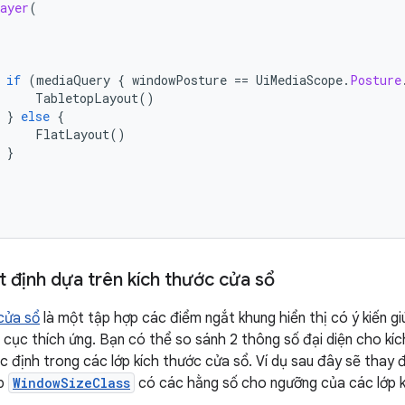
ayer
(
if
(
mediaQuery
{
windowPosture
==
UiMediaScope
.
Posture
TabletopLayout
()
}
else
{
FlatLayout
()
}
 định dựa trên kích thước cửa sổ
cửa sổ
là một tập hợp các điểm ngắt khung hiển thị có ý kiến giú
 cục thích ứng. Bạn có thể so sánh 2 thông số đại diện cho kích
 định trong các lớp kích thước cửa sổ. Ví dụ sau đây sẽ thay đ
ớp
WindowSizeClass
có các hằng số cho ngưỡng của các lớp kí