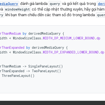
ediaQuery
đánh giá lambda
query
và gói kết quả trong
der
và
windowHeight
có thể cập nhật thường xuyên, hãy gọi hà
ry
khi bạn tham chiếu đến các tham số đó trong lambda
que
rThanMedium
by
derivedMediaQuery
{
idth
 < 
WindowSizeClass
.
WIDTH_DP_MEDIUM_LOWER_BOUND
.
dp
rThanExpanded
by
derivedMediaQuery
{
idth
 < 
WindowSizeClass
.
WIDTH_DP_EXPANDED_LOWER_BOUND
.
dp
rThanMedium
-
>
SinglePaneLayout
()
rThanExpanded
-
>
TwoPaneLayout
()
ThreePaneLayout
()