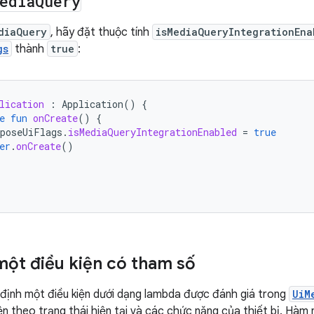
edia
Query
diaQuery
, hãy đặt thuộc tính
isMediaQueryIntegrationEna
gs
thành
true
:
lication
:
Application
()
{
e
fun
onCreate
()
{
poseUiFlags
.
isMediaQueryIntegrationEnabled
=
true
er
.
onCreate
()
một điều kiện có tham số
định một điều kiện dưới dạng lambda được đánh giá trong
UiM
ện theo trạng thái hiện tại và các chức năng của thiết bị. Hàm 