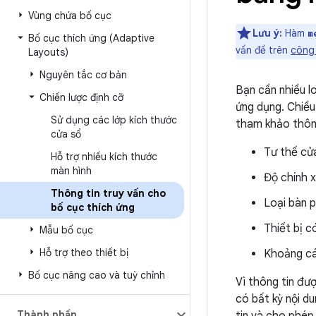
Vùng chứa bố cục
Lưu ý:
Hàm
m
Bố cục thích ứng (Adaptive
vấn đề trên
công 
Layouts)
Nguyên tắc cơ bản
Bạn cần nhiều l
Chiến lược định cỡ
ứng dụng. Chiều
Sử dụng các lớp kích thước
tham khảo thông
cửa sổ
Tư thế cử
Hỗ trợ nhiều kích thước
màn hình
Độ chính x
Thông tin truy vấn cho
Loại bàn 
bố cục thích ứng
Thiết bị 
Mẫu bố cục
Hỗ trợ theo thiết bị
Khoảng các
Bố cục nâng cao và tuỳ chỉnh
Vì thông tin đượ
có bất kỳ nội d
Thành phần