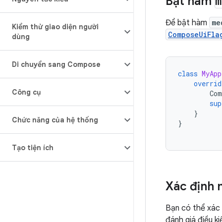
Bật hàm
m
Để bật hàm
me
Kiểm thử giao diện người
ComposeUiFla
dùng
Di chuyển sang Compose
class
MyApp
overrid
Công cụ
Com
sup
}
Chức năng của hệ thống
}
Tạo tiện ích
Xác định 
Bạn có thể xác 
đánh giá điều ki