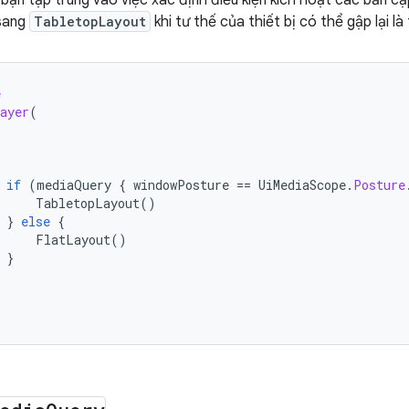
 bạn tập trung vào việc xác định điều kiện kích hoạt các bản cậ
sang
TabletopLayout
khi tư thế của thiết bị có thể gập lại là
e
ayer
(
if
(
mediaQuery
{
windowPosture
==
UiMediaScope
.
Posture
TabletopLayout
()
}
else
{
FlatLayout
()
}