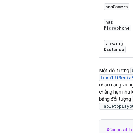
has
Camera
has
Microphone
viewing
Distance
Một đối tượng
LocalUiMedia
chức năng và ngữ
chẳng hạn như k
bằng đối tượng
TabletopLayo
@Composabl