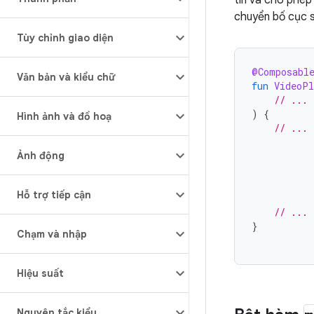
tin và cho phép
chuyển bố cục 
Tùy chỉnh giao diện
@Composabl
Văn bản và kiểu chữ
fun
VideoPl
// ...
)
{
Hình ảnh và đồ hoạ
// ...
Ảnh động
Hỗ trợ tiếp cận
// ...
}
Chạm và nhập
Hiệu suất
Nguyên tắc kiểu