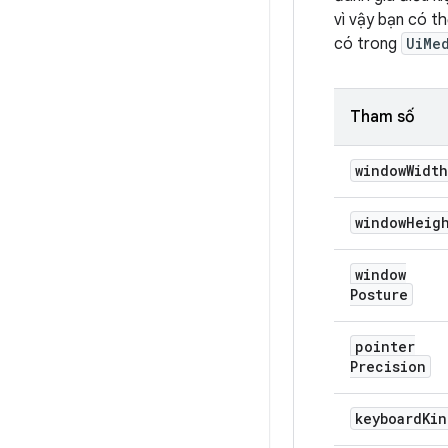
vì vậy bạn có t
có trong
UiMe
Tham số
window
Width
window
Heig
window
Posture
pointer
Precision
keyboard
Kin