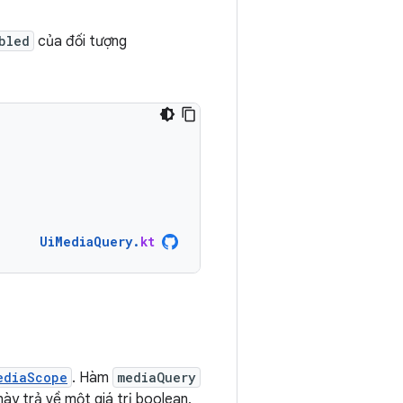
bled
của đối tượng
UiMediaQuery
.
kt
ediaScope
. Hàm
mediaQuery
này trả về một giá trị boolean,