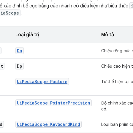
hể xác định bố cục bằng các nhánh có điều kiện như biểu thức
diaScope
.
Loại giá trị
Mô tả
Dp
Chiều rộng cửa s
ht
Dp
Chiều cao hiện t
UiMediaScope.Posture
Tư thế hiện tại
UiMediaScope.PointerPrecision
Độ chính xác cao
có.
d
UiMediaScope.KeyboardKind
Loại bàn phím c