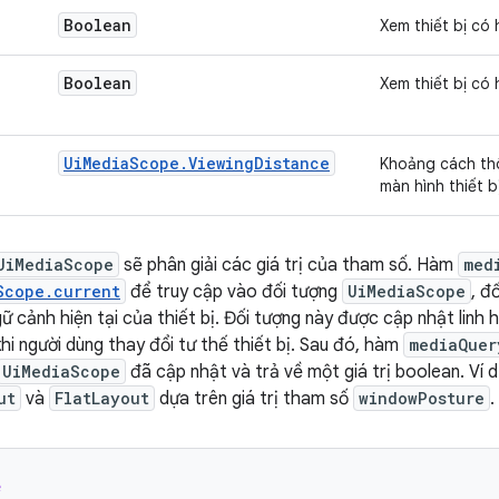
Boolean
Xem thiết bị có
Boolean
Xem thiết bị có 
UiMediaScope.ViewingDistance
Khoảng cách th
màn hình thiết bị
UiMediaScope
sẽ phân giải các giá trị của tham số. Hàm
med
Scope.current
để truy cập vào đối tượng
UiMediaScope
, đ
 cảnh hiện tại của thiết bị. Đối tượng này được cập nhật linh h
hi người dùng thay đổi tư thế thiết bị. Sau đó, hàm
mediaQuer
UiMediaScope
đã cập nhật và trả về một giá trị boolean. Ví
ut
và
FlatLayout
dựa trên giá trị tham số
windowPosture
.
e