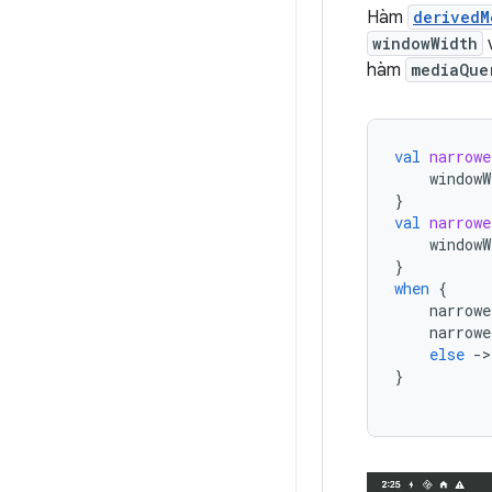
Hàm
derivedM
windowWidth
hàm
mediaQue
val
narrowe
windowW
}
val
narrowe
windowW
}
when
{
narrowe
narrowe
else
-
>
}