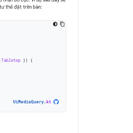
p nhật bố cục. Ví dụ sau đây sẽ
 tư thế đặt trên bàn:
.
Tabletop
})
{
UiMediaQuery
.
kt