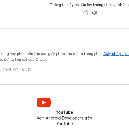
Thông tin này có hữu ích không cho bạn không
trang này phải tuân thủ các giấy phép như mô tả trong phần
Giấy phép nội 
c đơn vị liên kết của Oracle.
t: 2026-07-15 UTC.
YouTube
Xem Android Developers trên
YouTube