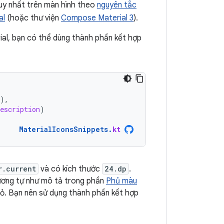
uy nhất trên màn hình theo
nguyên tắc
al
(hoặc thư viện
Compose Material 3
).
ial, bạn có thể dùng thành phần kết hợp
),
description
)
MaterialIconsSnippets
.
kt
r.current
và có kích thước
24.dp
.
ương tự như mô tả trong phần
Phủ màu
hỏ. Bạn nên sử dụng thành phần kết hợp