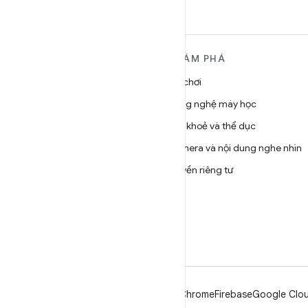
TÌM HIỂU THÊM VỀ
KHÁM PHÁ
ANDROID
Trò chơi
Android
Công nghệ máy học
Android dành cho doanh
Sức khoẻ và thể dục
nghiệp
Camera và nội dung nghe nhìn
Bảo mật
Quyền riêng tư
Source
5G
Tin tức
Blog
Podcast
Android
Chrome
Firebase
Google Clou