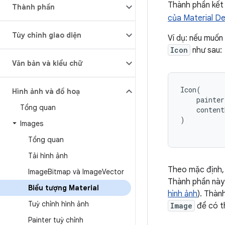
Thành phần kết
Thành phần
của Material De
Tùy chỉnh giao diện
Ví dụ: nếu muốn
Icon
như sau:
Văn bản và kiểu chữ
Icon
(
Hình ảnh và đồ hoạ
painter
Tổng quan
content
)
Images
Tổng quan
Tải hình ảnh
Theo mặc định,
Image
Bitmap và Image
Vector
Thành phần này
Biểu tượng Material
hình ảnh
). Thàn
Tuỳ chỉnh hình ảnh
Image
để có t
Painter tuỳ chỉnh