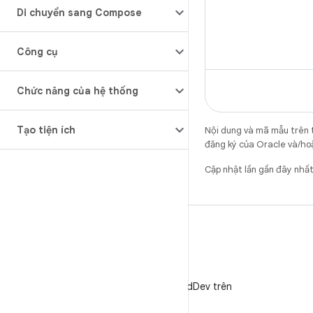
Di chuyển sang Compose
Công cụ
Chức năng của hệ thống
Tạo tiện ích
Nội dung và mã mẫu trên 
đăng ký của Oracle và/hoặ
Cập nhật lần gần đây nhấ
X
Theo dõi @AndroidDev trên
X