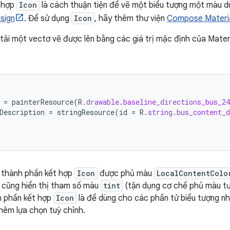
 hợp
Icon
là cách thuận tiện để vẽ một biểu tượng một màu d
sign
. Để sử dụng
Icon
, hãy thêm thư viện
Compose Materi
 tải một vectơ vẽ được lên bằng các giá trị mặc định của Mater
=
painterResource
(
R
.
drawable
.
baseline_directions_bus_24
Description
=
stringResource
(
id
=
R
.
string
.
bus_content_
 thành phần kết hợp
Icon
được phủ màu
LocalContentColo
 cũng hiển thị tham số màu
tint
(tận dụng cơ chế phủ màu t
h phần kết hợp
Icon
là để dùng cho các phần tử biểu tượng n
hêm lựa chọn tuỳ chỉnh.