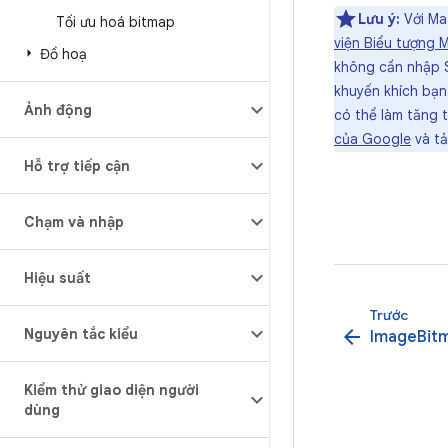
Lưu ý:
Với Mat
Tối ưu hoá bitmap
viện Biểu tượng M
Đồ hoạ
không cần nhập S
khuyến khích bạn
Ảnh động
có thể làm tăng 
của Google
và tả
Hỗ trợ tiếp cận
Chạm và nhập
Hiệu suất
Trước
Nguyên tắc kiểu
arrow_back
ImageBit
Kiểm thử giao diện người
dùng