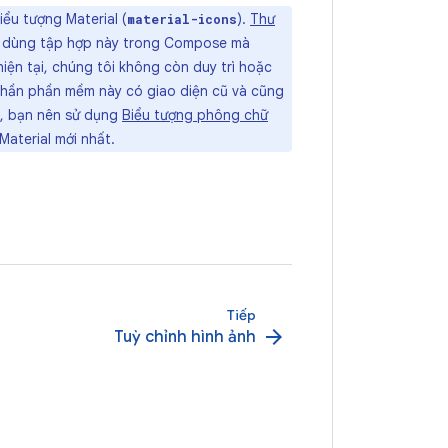
iểu tượng Material (
).
Thư
material-icons
ể dùng tập hợp này trong Compose mà
ện tại, chúng tôi không còn duy trì hoặc
phần phần mềm này có giao diện cũ và cũng
ó, bạn nên sử dụng
Biểu tượng phông chữ
Material mới nhất.
Tiếp
arrow_forward
Tuỳ chỉnh hình ảnh