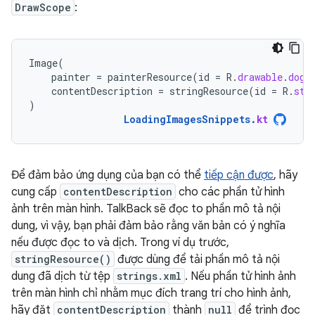
DrawScope
:
Image
(
painter
=
painterResource
(
id
=
R
.
drawable
.
dog
)
contentDescription
=
stringResource
(
id
=
R
.
str
)
LoadingImagesSnippets
.
kt
Để đảm bảo ứng dụng của bạn có thể
tiếp cận được
, hãy
cung cấp
contentDescription
cho các phần tử hình
ảnh trên màn hình. TalkBack sẽ đọc to phần mô tả nội
dung, vì vậy, bạn phải đảm bảo rằng văn bản có ý nghĩa
nếu được đọc to và dịch. Trong ví dụ trước,
stringResource()
được dùng để tải phần mô tả nội
dung đã dịch từ tệp
strings.xml
. Nếu phần tử hình ảnh
trên màn hình chỉ nhằm mục đích trang trí cho hình ảnh,
hãy đặt
contentDescription
thành
null
để trình đọc