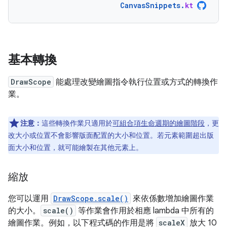
CanvasSnippets
.
kt
基本轉換
DrawScope
能處理改變繪圖指令執行位置或方式的轉換作
業。
注意：
這些轉換作業只適用於
可組合項生命週期的繪圖階段
，更
改大小或位置不會影響版面配置的大小和位置。若元素範圍超出版
面大小和位置，就可能繪製在其他元素上。
縮放
您可以運用
DrawScope.scale()
來依係數增加繪圖作業
的大小。
scale()
等作業會作用於相應 lambda 中所有的
繪圖作業。例如，以下程式碼的作用是將
scaleX
放大 10