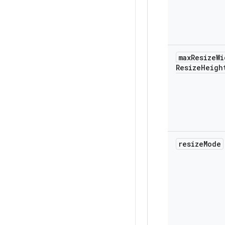
max
Resize
Wi
Resize
Heigh
resize
Mode