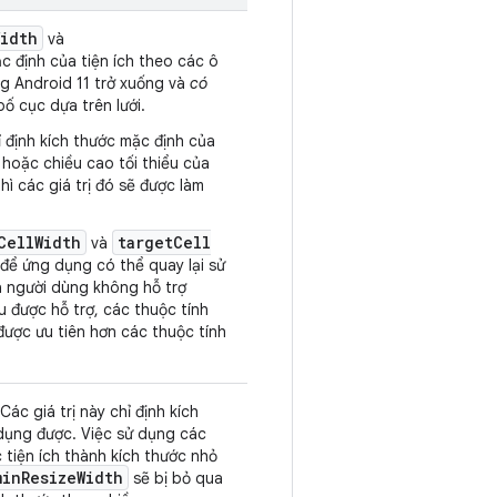
Width
và
c định của tiện ích theo các ô
g Android 11 trở xuống và
có
ố cục dựa trên lưới.
 định kích thước mặc định của
g hoặc chiều cao tối thiểu của
hì các giá trị đó sẽ được làm
Cell
Width
target
Cell
và
để ứng dụng có thể quay lại sử
a người dùng không hỗ trợ
u được hỗ trợ, các thuộc tính
được ưu tiên hơn các thuộc tính
 Các giá trị này chỉ định kích
dụng được. Việc sử dụng các
 tiện ích thành kích thước nhỏ
min
Resize
Width
sẽ bị bỏ qua