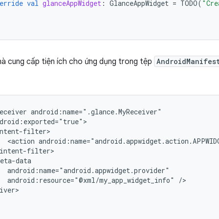
erride
val
glanceAppWidget
:
GlanceAppWidget
=
TODO
(
"Cre
hà cung cấp tiện ích cho ứng dụng trong tệp
AndroidManifes
eceiver
<action
android:name="android.appwidget.action.APPWID
android:resource="@xml/my_app_widget_info"
/>

iver>