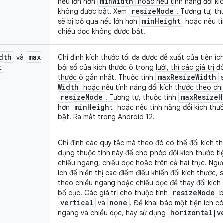
min
Width
nếu lớn hơn
hoặc nếu tính năng đổi kí
resize
Mode
không được bật. Xem
. Tương tự, th
min
Height
sẽ bị bỏ qua nếu lớn hơn
hoặc nếu tí
chiều dọc không được bật.
dth
max
và
Chỉ định kích thước tối đa được đề xuất của tiện ích
t
bội số của kích thước ô trong lưới, thì các giá trị 
max
Resize
Width
thước ô gần nhất. Thuộc tính
s
Width
hoặc nếu tính năng đổi kích thước theo c
resize
Mode
max
Resize
H
. Tương tự, thuộc tính
min
Height
hơn
hoặc nếu tính năng đổi kích thư
bật. Ra mắt trong Android 12.
Chỉ định các quy tắc mà theo đó có thể đổi kích th
dụng thuộc tính này để cho phép đổi kích thước ti
chiều ngang, chiều dọc hoặc trên cả hai trục. Ngư
ích để hiển thị các điểm điều khiển đổi kích thước,
theo chiều ngang hoặc chiều dọc để thay đổi kích t
resize
Mode
bố cục. Các giá trị cho thuộc tính
b
vertical
none
và
. Để khai báo một tiện ích c
horizontal
|
v
ngang và chiều dọc, hãy sử dụng