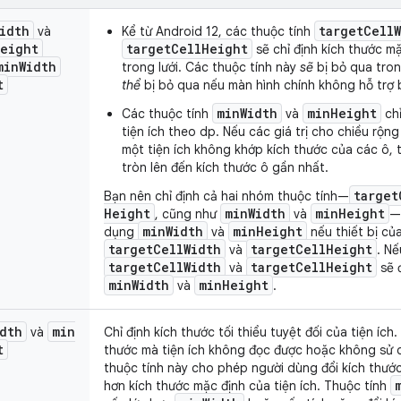
idth
targetCell
và
Kể từ Android 12, các thuộc tính
eight
targetCellHeight
sẽ chỉ định kích thước mặ
min
Width
trong lưới. Các thuộc tính này
sẽ
bị bỏ qua tron
t
thể
bị bỏ qua nếu màn hình chính không hỗ trợ b
minWidth
minHeight
Các thuộc tính
và
chỉ
tiện ích theo dp. Nếu các giá trị cho chiều rộn
một tiện ích không khớp kích thước của các ô, t
tròn lên đến kích thước ô gần nhất.
target
Bạn nên chỉ định cả hai nhóm thuộc tính—
Height
min
Width
min
Height
, cũng như
và
—
min
Width
min
Height
dụng
và
nếu thiết bị củ
target
Cell
Width
target
Cell
Height
và
. Nế
target
Cell
Width
target
Cell
Height
và
sẽ 
min
Width
min
Height
và
.
dth
min
và
Chỉ định kích thước tối thiểu tuyệt đối của tiện ích.
t
thước mà tiện ích không đọc được hoặc không sử 
thuộc tính này cho phép người dùng đổi kích thước
hơn kích thước mặc định của tiện ích. Thuộc tính