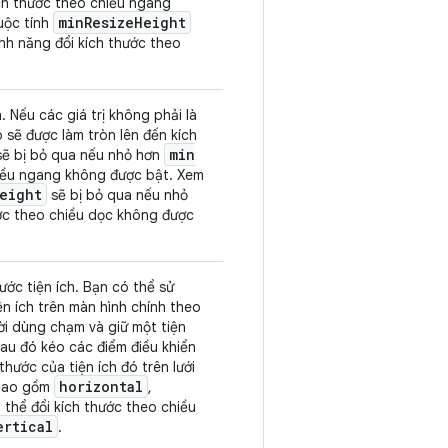
ch thước theo chiều ngang
min
Resize
Height
uộc tính
nh năng đổi kích thước theo
. Nếu các giá trị không phải là
đó sẽ được làm tròn lên đến kích
min
ẽ bị bỏ qua nếu nhỏ hơn
hiều ngang không được bật. Xem
eight
sẽ bị bỏ qua nếu nhỏ
ớc theo chiều dọc không được
ước tiện ích. Bạn có thể sử
ện ích trên màn hình chính theo
ời dùng chạm và giữ một tiện
 sau đó kéo các điểm điều khiển
hước của tiện ích đó trên lưới
horizontal
ao gồm
,
ó thể đổi kích thước theo chiều
ertical
.