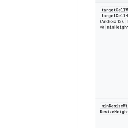
target
Cell
W
target
Cell
H
(Android 12),
min
Heigh
và
min
Resize
Wi
Resize
Heigh