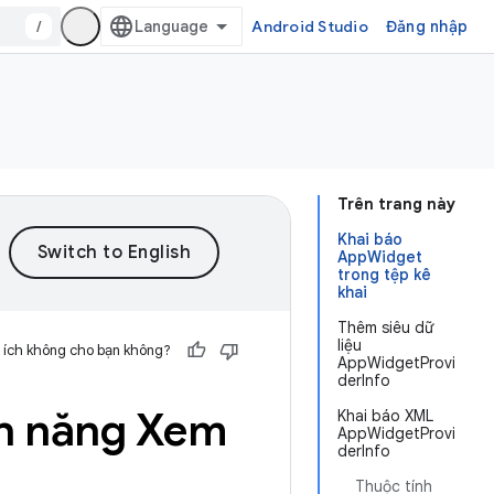
/
Android Studio
Đăng nhập
Trên trang này
Khai báo
AppWidget
trong tệp kê
khai
Thêm siêu dữ
liệu
 ích không cho bạn không?
AppWidgetProvi
derInfo
nh năng Xem
Khai báo XML
AppWidgetProvi
derInfo
Thuộc tính