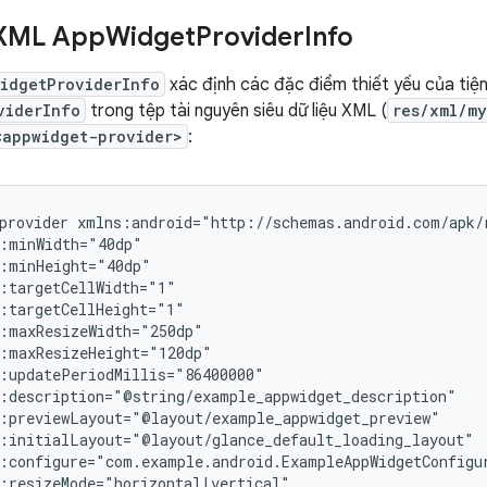
 XML App
Widget
Provider
Info
idgetProviderInfo
xác định các đặc điểm thiết yếu của tiện
viderInfo
trong tệp tài nguyên siêu dữ liệu XML (
res/xml/my
<appwidget-provider>
:
provider