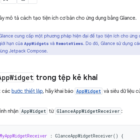
y mô tả cách tạo tiện ích cơ bản cho ứng dụng bằng Glance.
lance cung cấp một phương pháp hiện đại để tạo tiện ích cho ứn
giới hạn của
và
. Do đó, Glance sử dụng c
AppWidgets
RemoteViews
 dùng Jetpack Compose.
App
Widget
trong tệp kê khai
t các
bước thiết lập
, hãy khai báo
AppWidget
và siêu dữ liệu 
rình nhận
AppWidget
từ
GlanceAppWidgetReceiver
:
MyAppWidgetReceiver
:
GlanceAppWidgetReceiver
()
{