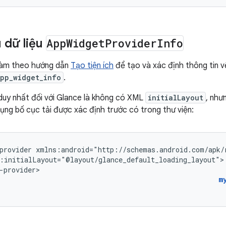
 dữ liệu
App
Widget
Provider
Info
 làm theo hướng dẫn
Tạo tiện ích
để tạo và xác định thông tin v
pp_widget_info
.
duy nhất đối với Glance là không có XML
initialLayout
, như
ụng bố cục tải được xác định trước có trong thư viện:
provider
:initialLayout="@layout/glance_default_loading_layout">

-provider>
m