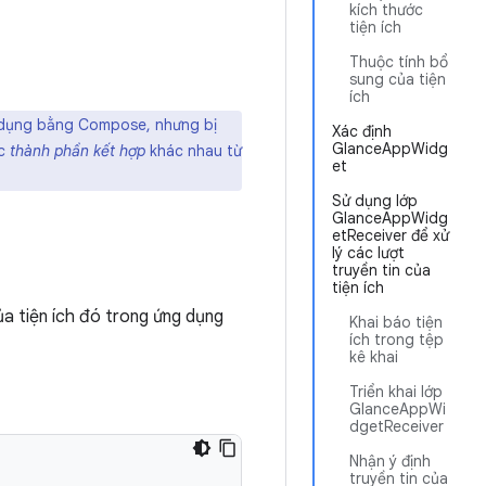
kích thước
tiện ích
Thuộc tính bổ
sung của tiện
ích
g dụng bằng Compose, nhưng bị
Xác định
GlanceAppWidg
ác
thành phần kết hợp
khác nhau từ
et
Sử dụng lớp
GlanceAppWidg
etReceiver để xử
lý các lượt
truyền tin của
tiện ích
của tiện ích đó trong ứng dụng
Khai báo tiện
ích trong tệp
kê khai
Triển khai lớp
GlanceAppWi
dgetReceiver
Nhận ý định
truyền tin của