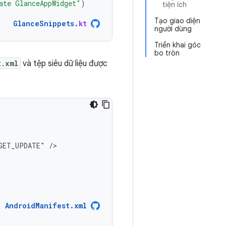
ate GlanceAppWidget"
)
tiện ích
Tạo giao diện
GlanceSnippets
.
kt
người dùng
Triển khai góc
bo tròn
t.xml
và tệp siêu dữ liệu được
GET_UPDATE"
AndroidManifest.xml