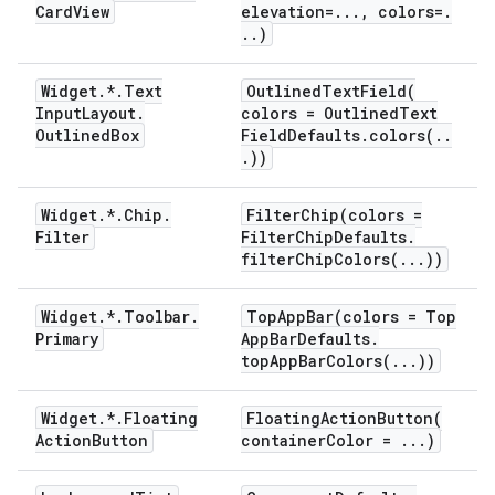
Card
View
elevation=
.
.
.
,
colors=
.
.
.
)
Widget
.
*
.
Text
OutlinedTextField(
Input
Layout
.
colors = Outlined
Text
Outlined
Box
Field
Defaults
.
colors(
.
.
.
))
Widget
.
*
.
Chip
.
FilterChip(
colors =
Filter
Filter
Chip
Defaults
.
filterChipColors(
.
.
.
))
Widget
.
*
.
Toolbar
.
TopAppBar(
colors = Top
Primary
App
Bar
Defaults
.
topAppBarColors(
.
.
.
))
Widget
.
*
.
Floating
FloatingActionButton(
Action
Button
container
Color =
.
.
.
)