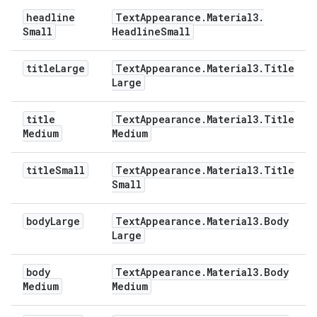
headline
Text
Appearance
.
Material3
.
Small
Headline
Small
title
Large
Text
Appearance
.
Material3
.
Title
Large
title
Text
Appearance
.
Material3
.
Title
Medium
Medium
title
Small
Text
Appearance
.
Material3
.
Title
Small
body
Large
Text
Appearance
.
Material3
.
Body
Large
body
Text
Appearance
.
Material3
.
Body
Medium
Medium