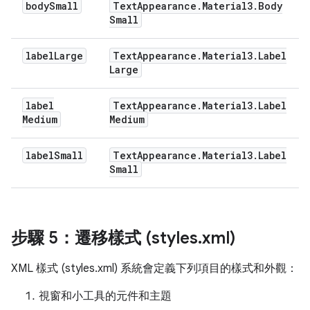
body
Small
Text
Appearance
.
Material3
.
Body
Small
label
Large
Text
Appearance
.
Material3
.
Label
Large
label
Text
Appearance
.
Material3
.
Label
Medium
Medium
label
Small
Text
Appearance
.
Material3
.
Label
Small
步驟 5：遷移樣式 (styles
.
xml)
XML 樣式 (styles.xml) 系統會定義下列項目的樣式和外觀：
視窗和小工具的元件和主題