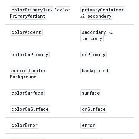
color
Primary
Dark
color
primary
Container
/
Primary
Variant
secondary
或
color
Accent
secondary
或
tertiary
color
On
Primary
on
Primary
android:color
background
Background
color
Surface
surface
color
On
Surface
on
Surface
color
Error
error