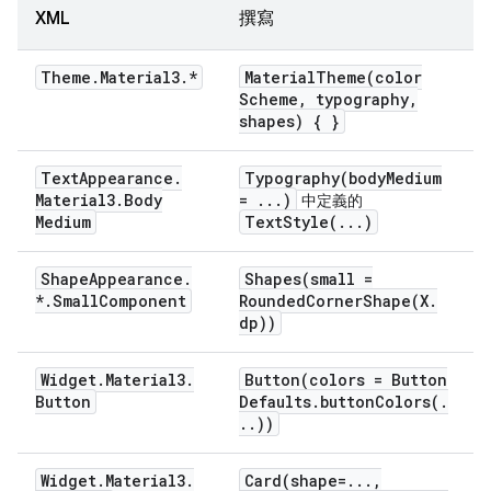
XML
撰寫
Theme
.
Material3
.
*
MaterialTheme(
color
Scheme
,
typography
,
shapes) { }
Text
Appearance
.
Typography(
body
Medium
Material3
.
Body
=
.
.
.
)
中定義的
Medium
TextStyle(
.
.
.
)
Shape
Appearance
.
Shapes(
small =
*
.
Small
Component
RoundedCornerShape(
X
.
dp))
Widget
.
Material3
.
Button(
colors = Button
Button
Defaults
.
buttonColors(
.
.
.
))
Widget
.
Material3
.
Card(
shape=
.
.
.
,