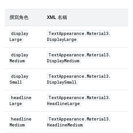
撰寫角色
XML 名稱
display
Text
Appearance
.
Material3
.
Large
Display
Large
display
Text
Appearance
.
Material3
.
Medium
Display
Medium
display
Text
Appearance
.
Material3
.
Small
Display
Small
headline
Text
Appearance
.
Material3
.
Large
Headline
Large
headline
Text
Appearance
.
Material3
.
Medium
Headline
Medium