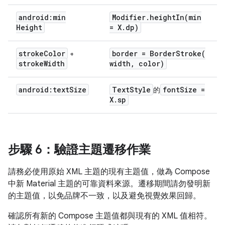
android:min
Modifier
.
heightIn(
min
Height
= X
.
dp)
stroke
Color
border =
BorderStroke(
+
stroke
Width
width
,
color)
android:text
Size
Text
Style
font
Size =
的
X
.
sp
步驟 6：驗證主題遷移作業
請務必使用原始 XML 主題的現有主題值，做為 Compose
中新 Material 主題的可靠資料來源。遷移期間請勿發明新
的主題值，以免品牌不一致，以及避免視覺效果回歸。
確認所有新的 Compose 主題值都與現有的 XML 值相符。