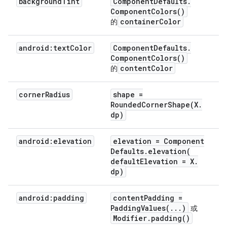
background
Tint
Component
Defaults
.
Component
Colors(
)
container
Color
的
android:text
Color
Component
Defaults
.
Component
Colors(
)
content
Color
的
corner
Radius
shape =
RoundedCornerShape(
X
.
dp)
android:elevation
elevation = Component
Defaults
.
elevation(
default
Elevation = X
.
dp)
android:padding
content
Padding =
PaddingValues(
.
.
.
)
或
Modifier
.
padding(
)