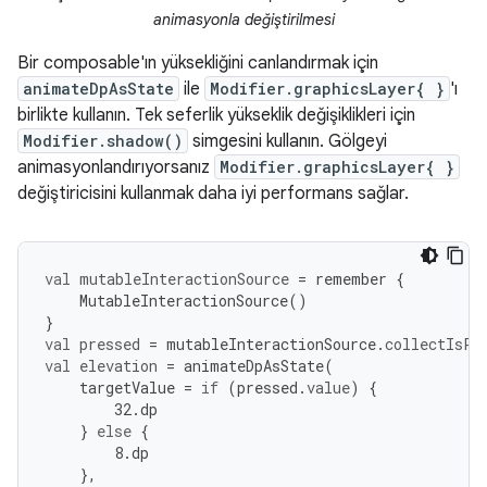
animasyonla değiştirilmesi
Bir composable'ın yüksekliğini canlandırmak için
animateDpAsState
ile
Modifier.graphicsLayer{ }
'ı
birlikte kullanın. Tek seferlik yükseklik değişiklikleri için
Modifier.shadow()
simgesini kullanın. Gölgeyi
animasyonlandırıyorsanız
Modifier.graphicsLayer{ }
değiştiricisini kullanmak daha iyi performans sağlar.
val
mutableInteractionSource
=
remember
{
MutableInteractionSource
()
}
val
pressed
=
mutableInteractionSource
.
collectIsPr
val
elevation
=
animateDpAsState
(
targetValue
=
if
(
pressed
.
value
)
{
32.
dp
}
else
{
8.
dp
},