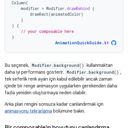
Column
(
modifier
=
Modifier
.
drawBehind
{
drawRect
(
animatedColor
)
}
)
{
// your composable here
}
AnimationQuickGuide
.
kt
Bu seçenek,
Modifier.background()
kullanmaktan
daha iyi performans gösterir.
Modifier.background()
,
tek seferlik renk ayarı için kabul edilebilir ancak zaman
içinde bir renge animasyon uygularken gerekenden daha
fazla yeniden oluşturmaya neden olabilir.
Arka plan rengini sonsuza kadar canlandırmak için
animasyonu tekrarlama
bölümüne bakın.
Bir composable'ın boyutunu canlandırma