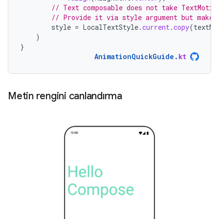
// Text composable does not take TextMotio
// Provide it via style argument but make 
style
=
LocalTextStyle
.
current
.
copy
(
textMo
)
}
AnimationQuickGuide
.
kt
Metin rengini canlandırma