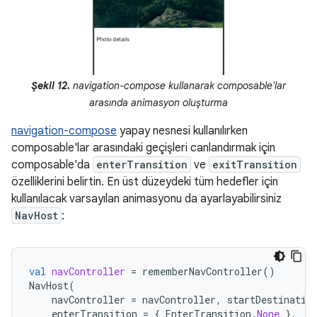
Şekil 12.
navigation-compose kullanarak composable'lar
arasında animasyon oluşturma
navigation-compose
yapay nesnesi kullanılırken
composable'lar arasındaki geçişleri canlandırmak için
composable'da
enterTransition
ve
exitTransition
özelliklerini belirtin. En üst düzeydeki tüm hedefler için
kullanılacak varsayılan animasyonu da ayarlayabilirsiniz
NavHost
:
val
navController
=
rememberNavController
()
NavHost
(
navController
=
navController
,
startDestinatio
enterTransition
=
{
EnterTransition
.
None
},