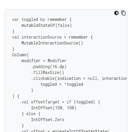
var
toggled
by
remember
{
mutableStateOf
(
false
)
}
val
interactionSource
=
remember
{
MutableInteractionSource
()
}
Column
(
modifier
=
Modifier
.
padding
(
16.
dp
)
.
fillMaxSize
()
.
clickable
(
indication
=
null
,
interactionS
toggled
=
!
toggled
}
)
{
val
offsetTarget
=
if
(
toggled
)
{
IntOffset
(
150
,
150
)
}
else
{
IntOffset
.
Zero
}
val
offset
=
animateIntOffsetAsState
(