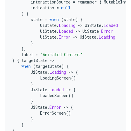
interactionSource
=
remember
{
MutableInte
indication
=
null
)
{
state
=
when
(
state
)
{
UiState
.
Loading
-
>
UiState
.
Loaded
UiState
.
Loaded
-
>
UiState
.
Error
UiState
.
Error
-
>
UiState
.
Loading
}
},
label
=
"Animated Content"
)
{
targetState
-
when
(
targetState
)
{
UiState
.
Loading
-
>
{
LoadingScreen
()
}
UiState
.
Loaded
-
>
{
LoadedScreen
()
}
UiState
.
Error
-
>
{
ErrorScreen
()
}
}
}