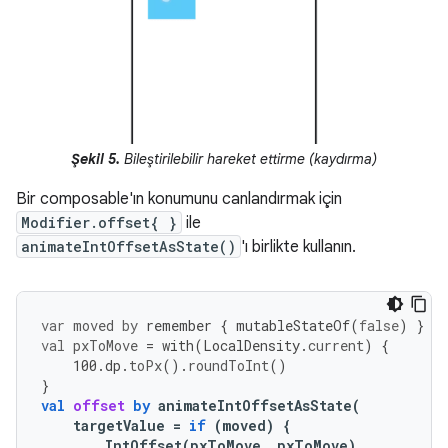
Şekil 5.
Bileştirilebilir hareket ettirme (kaydırma)
Bir composable'ın konumunu canlandırmak için
Modifier.offset{ }
ile
animateIntOffsetAsState()
'ı birlikte kullanın.
var
moved
by
remember
{
mutableStateOf
(
false
)
}
val
pxToMove
=
with
(
LocalDensity
.
current
)
{
100.
dp
.
toPx
().
roundToInt
()
}
val
offset
by
animateIntOffsetAsState
(
targetValue
=
if
(
moved
)
{
IntOffset
(
pxToMove
,
pxToMove
)