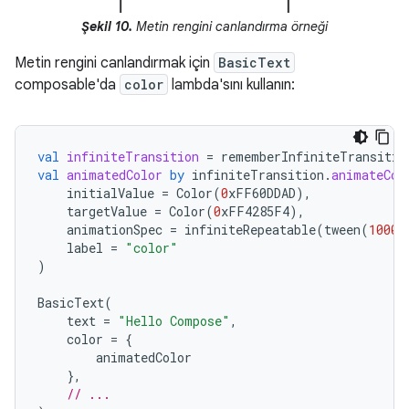
Şekil 10.
Metin rengini canlandırma örneği
Metin rengini canlandırmak için
BasicText
composable'da
color
lambda'sını kullanın:
val
infiniteTransition
=
rememberInfiniteTransitio
val
animatedColor
by
infiniteTransition
.
animateCol
initialValue
=
Color
(
0
xFF60DDAD
),
targetValue
=
Color
(
0
xFF4285F4
),
animationSpec
=
infiniteRepeatable
(
tween
(
1000
)
label
=
"color"
)
BasicText
(
text
=
"Hello Compose"
,
color
=
{
animatedColor
},
// ...