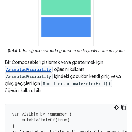
Şekil 1.
Bir öğenin sütunda görünme ve kaybolma animasyonu
Bir Composable'ı gizlemek veya göstermek için
AnimatedVisibility
öğesini kullanın.
AnimatedVisibility
içindeki çocuklar kendi giriş veya
çıkış geçişleri için
Modifier.animateEnterExit()
öğesini kullanabilir.
var
visible
by
remember
{
mutableStateOf
(
true
)
}
// Animated visibility will eventually remove the 