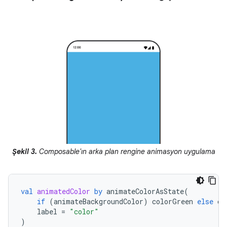
Şekil 3.
Composable'ın arka plan rengine animasyon uygulama
val
animatedColor
by
animateColorAsState
(
if
(
animateBackgroundColor
)
colorGreen
else
co
label
=
"color"
)