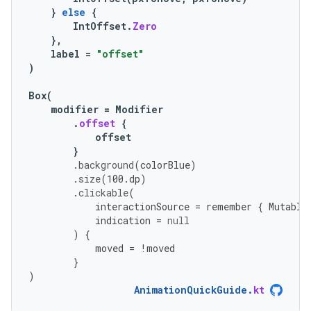
}
else
{
IntOffset
.
Zero
},
label
=
"offset"
)
Box
(
modifier
=
Modifier
.
offset
{
offset
}
.
background
(
colorBlue
)
.
size
(
100.
dp
)
.
clickable
(
interactionSource
=
remember
{
Mutable
indication
=
null
)
{
moved
=
!
moved
}
)
AnimationQuickGuide
.
kt