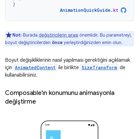
}
AnimationQuickGuide
.
kt
Not:
Burada
değiştiricilerin sırası
önemlidir. Bu parametreyi,
boyut değiştiricilerden
önce
yerleştirdiğinizden emin olun.
Boyut değişikliklerinin nasıl yapılması gerektiğini açıklamak
için
AnimatedContent
ile birlikte
SizeTransform
de
kullanabilirsiniz.
Composable'ın konumunu animasyonla
değiştirme