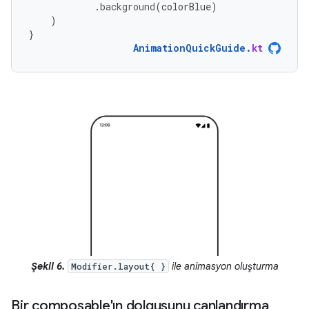
.
background
(
colorBlue
)
)
}
AnimationQuickGuide
.
kt
Şekil 6.
ile animasyon oluşturma
Modifier.layout{ }
Bir composable'ın dolgusunu canlandırma