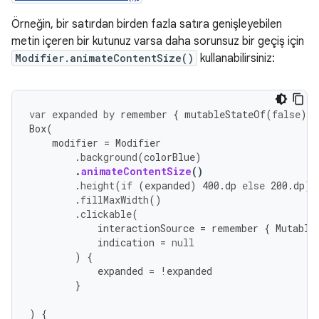
Örneğin, bir satırdan birden fazla satıra genişleyebilen
metin içeren bir kutunuz varsa daha sorunsuz bir geçiş için
Modifier.animateContentSize()
kullanabilirsiniz:
var
expanded
by
remember
{
mutableStateOf
(
false
)
}
Box
(
modifier
=
Modifier
.
background
(
colorBlue
)
.
animateContentSize
()
.
height
(
if
(
expanded
)
400.
dp
else
200.
dp
)
.
fillMaxWidth
()
.
clickable
(
interactionSource
=
remember
{
Mutable
indication
=
null
)
{
expanded
=
!
expanded
}
)
{