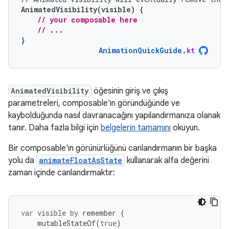
AnimatedVisibility
(
visible
)
{
// your composable here
// ...
}
AnimationQuickGuide
.
kt
AnimatedVisibility
öğesinin giriş ve çıkış
parametreleri, composable'ın göründüğünde ve
kaybolduğunda nasıl davranacağını yapılandırmanıza olanak
tanır. Daha fazla bilgi için
belgelerin tamamını
okuyun.
Bir composable'ın görünürlüğünü canlandırmanın bir başka
yolu da
animateFloatAsState
kullanarak alfa değerini
zaman içinde canlandırmaktır:
var
visible
by
remember
{
mutableStateOf
(
true
)