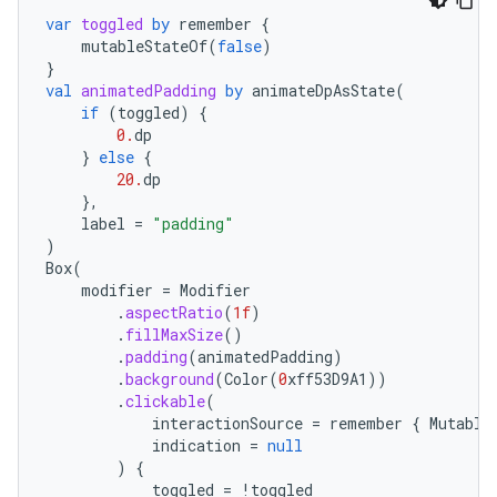
var
toggled
by
remember
{
mutableStateOf
(
false
)
}
val
animatedPadding
by
animateDpAsState
(
if
(
toggled
)
{
0.
dp
}
else
{
20.
dp
},
label
=
"padding"
)
Box
(
modifier
=
Modifier
.
aspectRatio
(
1f
)
.
fillMaxSize
()
.
padding
(
animatedPadding
)
.
background
(
Color
(
0
xff53D9A1
))
.
clickable
(
interactionSource
=
remember
{
Mutable
indication
=
null
)
{
toggled
=
!
toggled