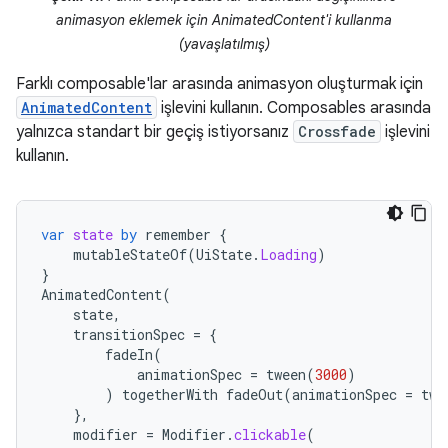
animasyon eklemek için AnimatedContent'i kullanma
(yavaşlatılmış)
Farklı composable'lar arasında animasyon oluşturmak için
AnimatedContent
işlevini kullanın. Composables arasında
yalnızca standart bir geçiş istiyorsanız
Crossfade
işlevini
kullanın.
var
state
by
remember
{
mutableStateOf
(
UiState
.
Loading
)
}
AnimatedContent
(
state
,
transitionSpec
=
{
fadeIn
(
animationSpec
=
tween
(
3000
)
)
togetherWith
fadeOut
(
animationSpec
=
twe
},
modifier
=
Modifier
.
clickable
(