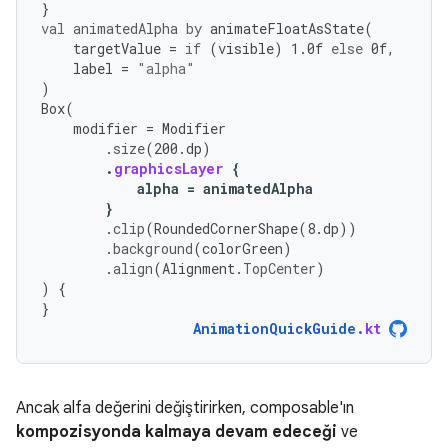
}
val
animatedAlpha
by
animateFloatAsState
(
targetValue
=
if
(
visible
)
1.0f
else
0f
,
label
=
"alpha"
)
Box
(
modifier
=
Modifier
.
size
(
200.
dp
)
.
graphicsLayer
{
alpha
=
animatedAlpha
}
.
clip
(
RoundedCornerShape
(
8.
dp
))
.
background
(
colorGreen
)
.
align
(
Alignment
.
TopCenter
)
)
{
}
AnimationQuickGuide
.
kt
Ancak alfa değerini değiştirirken, composable'ın
kompozisyonda kalmaya devam edeceği
ve