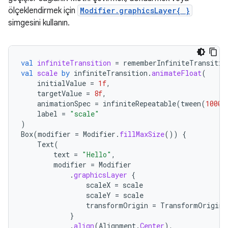
ölçeklendirmek için
Modifier.graphicsLayer{ }
simgesini kullanın.
val
infiniteTransition
=
rememberInfiniteTransitio
val
scale
by
infiniteTransition
.
animateFloat
(
initialValue
=
1f
,
targetValue
=
8f
,
animationSpec
=
infiniteRepeatable
(
tween
(
1000
)
label
=
"scale"
)
Box
(
modifier
=
Modifier
.
fillMaxSize
())
{
Text
(
text
=
"Hello"
,
modifier
=
Modifier
.
graphicsLayer
{
scaleX
=
scale
scaleY
=
scale
transformOrigin
=
TransformOrigin
.
}
.
align
(
Alignment
.
Center
),