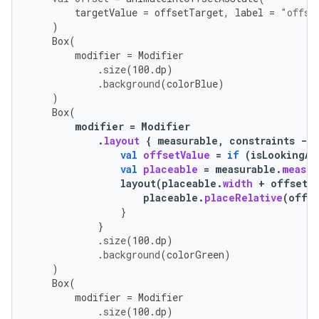
targetValue
=
offsetTarget
,
label
=
"offse
)
Box
(
modifier
=
Modifier
.
size
(
100.
dp
)
.
background
(
colorBlue
)
)
Box
(
modifier
=
Modifier
.
layout
{
measurable
,
constraints
-
>
val
offsetValue
=
if
(
isLookingAh
val
placeable
=
measurable
.
measur
layout
(
placeable
.
width
+
offsetV
placeable
.
placeRelative
(
offse
}
}
.
size
(
100.
dp
)
.
background
(
colorGreen
)
)
Box
(
modifier
=
Modifier
.
size
(
100.
dp
)