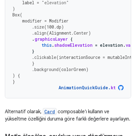
label
=
"elevation"
)
Box
(
modifier
=
Modifier
.
size
(
100.
dp
)
.
align
(
Alignment
.
Center
)
.
graphicsLayer
{
this
.
shadowElevation
=
elevation
.
valu
}
.
clickable
(
interactionSource
=
mutableInte
}
.
background
(
colorGreen
)
)
{
}
AnimationQuickGuide
.
kt
Alternatif olarak,
Card
composable'ı kullanın ve
yükseltme özelliğini duruma göre farklı değerlere ayarlayın.