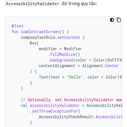
AccessibilityValidator
đó trong quy tắc:
@Test
fun
lowContrastScreen
()
{
composeTestRule
.
setContent
{
Box
(
modifier
=
Modifier
.
fillMaxSize
()
.
background
(
color
=
Color
(
0
xFFFAFB
contentAlignment
=
Alignment
.
Center
)
{
Text
(
text
=
"Hello"
,
color
=
Color
(
0
xF
}
}
// Optionally, set AccessibilityValidator manu
val
accessibilityValidator
=
AccessibilityVali
.
setThrowExceptionFor
(
AccessibilityCheckResult
.
Accessibility
)