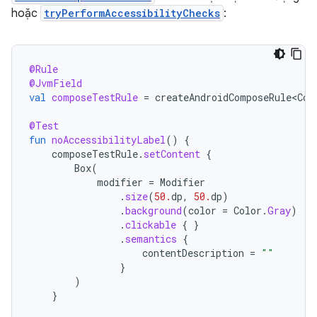
hoặc
tryPerformAccessibilityChecks
:
@Rule
@JvmField
val
composeTestRule
=
createAndroidComposeRule<Com
@Test
fun
noAccessibilityLabel
()
{
composeTestRule
.
setContent
{
Box
(
modifier
=
Modifier
.
size
(
50.
dp
,
50.
dp
)
.
background
(
color
=
Color
.
Gray
)
.
clickable
{
}
.
semantics
{
contentDescription
=
""
}
)
}