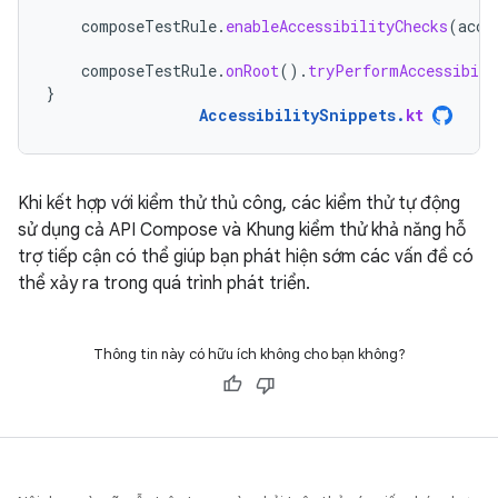
composeTestRule
.
enableAccessibilityChecks
(
acce
composeTestRule
.
onRoot
().
tryPerformAccessibili
}
AccessibilitySnippets
.
kt
Khi kết hợp với kiểm thử thủ công, các kiểm thử tự động
sử dụng cả API Compose và Khung kiểm thử khả năng hỗ
trợ tiếp cận có thể giúp bạn phát hiện sớm các vấn đề có
thể xảy ra trong quá trình phát triển.
Thông tin này có hữu ích không cho bạn không?