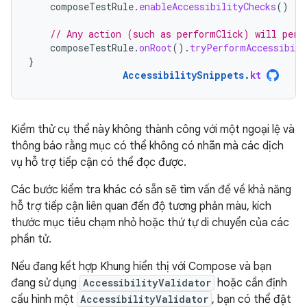
composeTestRule
.
enableAccessibilityChecks
()
// Any action (such as performClick) will perf
composeTestRule
.
onRoot
().
tryPerformAccessibili
}
AccessibilitySnippets
.
kt
Kiểm thử cụ thể này không thành công với một ngoại lệ và
thông báo rằng mục có thể không có nhãn mà các dịch
vụ hỗ trợ tiếp cận có thể đọc được.
Các bước kiểm tra khác có sẵn sẽ tìm vấn đề về khả năng
hỗ trợ tiếp cận liên quan đến độ tương phản màu, kích
thước mục tiêu chạm nhỏ hoặc thứ tự di chuyển của các
phần tử.
Nếu đang kết hợp Khung hiển thị với Compose và bạn
đang sử dụng
AccessibilityValidator
hoặc cần định
cấu hình một
AccessibilityValidator
, bạn có thể đặt