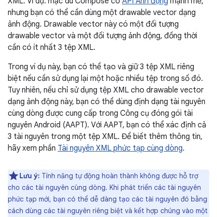
XML. Ví dụ: mặc dù Compose có
API Ảnh động
mạnh mẽ,
nhưng bạn có thể cần dùng một drawable vector dạng
ảnh động. Drawable vector này có một đối tượng
drawable vector và một đối tượng ảnh động, đồng thời
cần có ít nhất 3 tệp XML.
Trong ví dụ này, bạn có thể tạo và giữ 3 tệp XML riêng
biệt nếu cần sử dụng lại một hoặc nhiều tệp trong số đó.
Tuy nhiên, nếu chỉ sử dụng tệp XML cho drawable vector
dạng ảnh động này, bạn có thể dùng định dạng tài nguyên
cùng dòng được cung cấp trong Công cụ đóng gói tài
nguyên Android (AAPT). Với AAPT, bạn có thể xác định cả
3 tài nguyên trong một tệp XML. Để biết thêm thông tin,
hãy xem phần
Tài nguyên XML phức tạp cùng dòng
.
Lưu ý:
Tính năng tự động hoàn thành không được hỗ trợ
cho các tài nguyên cùng dòng. Khi phát triển các tài nguyên
phức tạp mới, bạn có thể dễ dàng tạo các tài nguyên đó bằng
cách dùng các tài nguyên riêng biệt và kết hợp chúng vào một