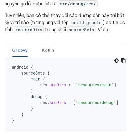
nguyên gỡ lỗi được lưu tại
src/debug/res/
.
Tuy nhiên, bạn có thể thay đổi các đường dẫn này tới bất
kỳ vị trí nào (tương ứng với tệp
build.gradle
) có thuộc
tính
res.srcDirs
trong khối
sourceSets
. Ví dụ:
Groovy
Kotlin
android
{
sourceSets
{
main
{
res
.
srcDirs
=
[
'resources/main'
]
}
debug
{
res
.
srcDirs
=
[
'resources/debug'
]
}
}
}