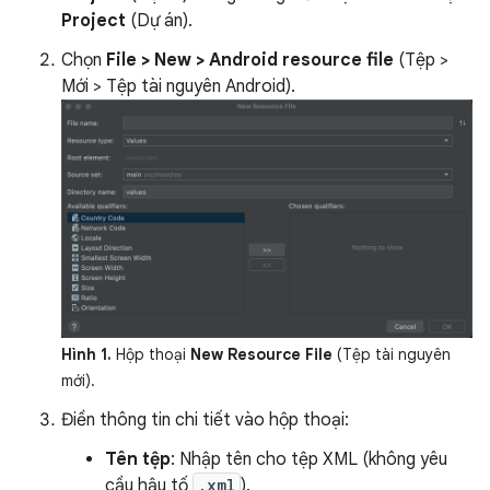
Project
(Dự án).
Chọn
File > New > Android resource file
(Tệp >
Mới > Tệp tài nguyên Android).
Hình 1.
Hộp thoại
New Resource File
(Tệp tài nguyên
mới).
Điền thông tin chi tiết vào hộp thoại:
Tên tệp
: Nhập tên cho tệp XML (không yêu
cầu hậu tố
.xml
).