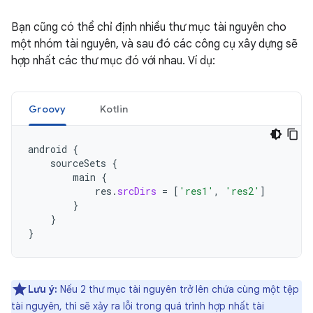
Bạn cũng có thể chỉ định nhiều thư mục tài nguyên cho
một nhóm tài nguyên, và sau đó các công cụ xây dựng sẽ
hợp nhất các thư mục đó với nhau. Ví dụ:
Groovy
Kotlin
android
{
sourceSets
{
main
{
res
.
srcDirs
=
[
'res1'
,
'res2'
]
}
}
}
Lưu ý:
Nếu 2 thư mục tài nguyên trở lên chứa cùng một tệp
tài nguyên, thì sẽ xảy ra lỗi trong quá trình hợp nhất tài