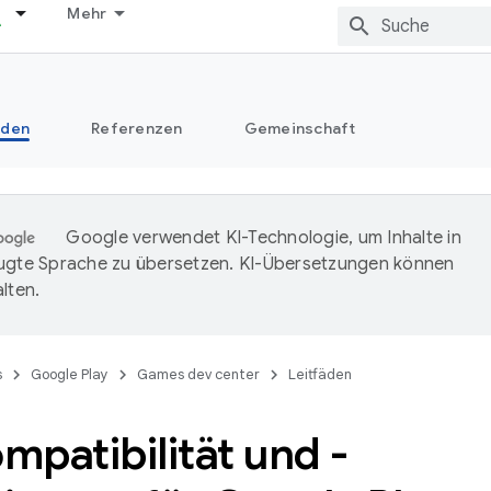
Mehr
äden
Referenzen
Gemeinschaft
Google verwendet KI-Technologie, um Inhalte in
ugte Sprache zu übersetzen. KI-Übersetzungen können
lten.
s
Google Play
Games dev center
Leitfäden
patibilität und -