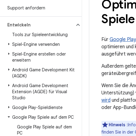
Optim
Support anfordern
Spiel
Entwickeln
Tools zur Spieleentwicklung
Für
Google Pla
Spiel-Engine verwenden
optimieren und 
ausgeführt werd
Spiel-Engine erstellen oder
erweitern
Außerdem gelte
Android Game Development Kit
geräteübergreif
(AGDK)
Wenn Sie die Än
Android Game Development
Extension (AGDE) für Visual
Unterstützung) 
Studio
wird
und plattfo
oder App-Bundle
Google Play-Spieldienste
Google Play Spiele auf dem PC
Hinweis
:Inf
Google Play Spiele auf dem
finden Sie in der
PC