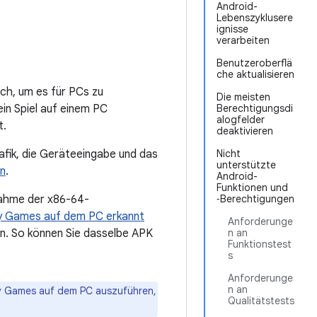
Android-
Lebenszyklusere
ignisse
verarbeiten
Benutzeroberflä
che aktualisieren
ich, um es für PCs zu
Die meisten
in Spiel auf einem PC
Berechtigungsdi
alogfelder
t.
deaktivieren
fik, die Geräteeingabe und das
Nicht
unterstützte
en
.
Android-
Funktionen und
nahme der x86-64-
‑Berechtigungen
y Games auf dem PC erkannt
Anforderunge
en. So können Sie dasselbe APK
n an
Funktionstest
s
Anforderunge
n an
ay Games auf dem PC auszuführen,
Qualitätstests