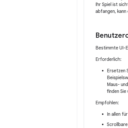
Ihr Spiel ist si
abfangen, kann 
Benutzero
Bestimmte UI-El
Erforderlich:
Ersetzen S
Beispiels
Maus- und
finden Sie
Empfohlen:
In allen f
Scrollbare