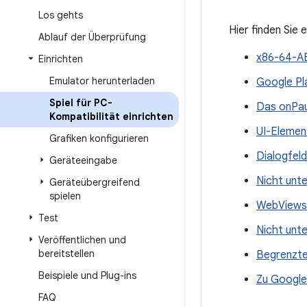
Los gehts
Hier finden Sie
Ablauf der Überprüfung
x86-64-AB
Einrichten
Emulator herunterladen
Google Pl
Spiel für PC-
Das onPau
Kompatibilität einrichten
UI-Element
Grafiken konfigurieren
Dialogfel
Geräteeingabe
Nicht unt
Geräteübergreifend
spielen
WebViews 
Test
Nicht unt
Veröffentlichen und
bereitstellen
Begrenzter
Beispiele und Plug-ins
Zu Google 
FAQ