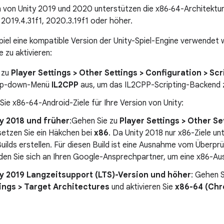
n von Unity 2019 und 2020 unterstützen die x86‑64-Architektur 
 2019.4.31f1, 2020.3.19f1 oder höher.
piel eine kompatible Version der Unity-Spiel-Engine verwendet w
 zu aktivieren:
 zu
Player Settings > Other Settings > Configuration > Sc
rop-down-Menü
IL2CPP
aus, um das IL2CPP-Scripting-Backend z
 Sie x86-64-Android-Ziele für Ihre Version von Unity:
y 2018 und früher
:Gehen Sie zu
Player Settings > Other Se
setzen Sie ein Häkchen bei
x86
. Da Unity 2018 nur x86-Ziele un
uilds erstellen. Für diesen Build ist eine Ausnahme vom Überpr
en Sie sich an Ihren Google-Ansprechpartner, um eine x86-A
y 2019 Langzeitsupport (LTS)-Version und höher
: Gehen 
ings > Target Architectures
und aktivieren Sie
x86-64 (Ch