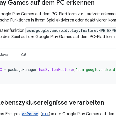
lay Games auf dem PC erkennen
Google Play Games auf dem PC-Plattform zur Laufzeit erkenne
sche Funktionen in Ihrem Spiel aktivieren oder deaktivieren kön
ystemfunktion
com.google.android.play.feature.HPE_EXPE
ob dein Spiel auf der Google Play Games auf dem PC-Plattform 
Java
C#
C
=
packageManager
.
hasSystemFeature
(
"com.google.android
ebenszyklusereignisse verarbeiten
das Ereignis
onPause
(
c++
) in der Google Play Games auf de