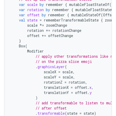
var
scale
by
remember
{
mutableFloatStateOf
(
1f
var
rotation
by
remember
{
mutableFloatStateOf
var
offset
by
remember
{
mutableStateOf
(
Offset
val
state
=
rememberTransformableState
{
zoomC
scale
*=
zoomChange
rotation
+=
rotationChange
offset
+=
offsetChange
}
Box
(
Modifier
// apply other transformations like ro
// on the pizza slice emoji
.
graphicsLayer
(
scaleX
=
scale
,
scaleY
=
scale
,
rotationZ
=
rotation
,
translationX
=
offset
.
x
,
translationY
=
offset
.
y
)
// add transformable to listen to mult
// after offset
.
transformable
(
state
=
state
)