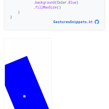
.
background
(
Color
.
Blue
)
.
fillMaxSize
()
)
}
GesturesSnippets
.
kt