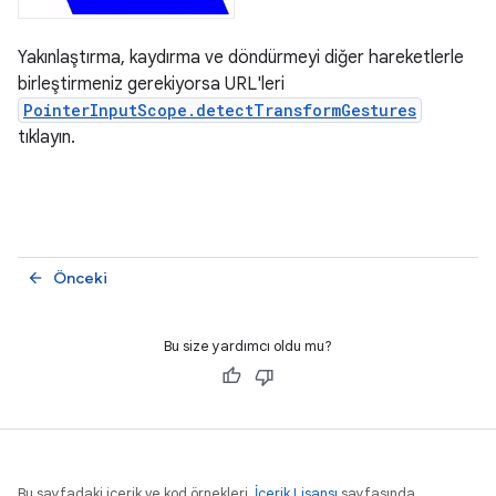
Yakınlaştırma, kaydırma ve döndürmeyi diğer hareketlerle
birleştirmeniz gerekiyorsa URL'leri
PointerInputScope.detectTransformGestures
tıklayın.
Önceki
arrow_back
Bu size yardımcı oldu mu?
Bu sayfadaki içerik ve kod örnekleri,
İçerik Lisansı
sayfasında