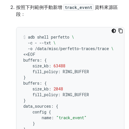
按照下列範例手動新增
track_event
資料來源區
段：
adb
shell
perfetto
\
-c
-
--txt
\
-o
/data/misc/perfetto-traces/trace
\
<<EOF

buffers:
{
size_kb:
63488
fill_policy:
}
buffers:
{
size_kb:
2048
fill_policy:
}
data_sources:
{
config
{
name:
"track_event"
}