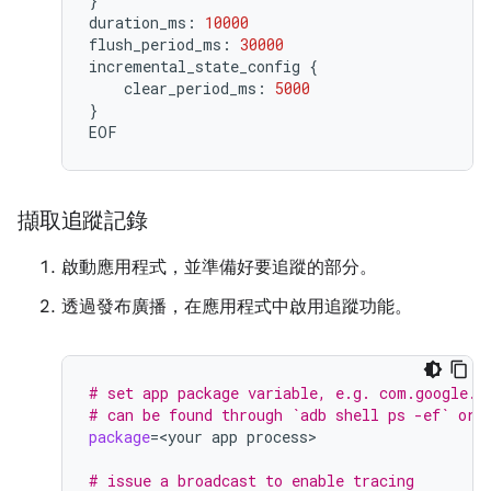
}
duration_ms:
10000
flush_period_ms:
30000
incremental_state_config
{
clear_period_ms:
5000
}
EOF
擷取追蹤記錄
啟動應用程式，並準備好要追蹤的部分。
透過發布廣播，在應用程式中啟用追蹤功能。
# set app package variable, e.g. com.google.s
# can be found through `adb shell ps -ef` or 
package
=
<your
app
process>

# issue a broadcast to enable tracing