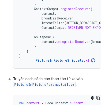
}
ContextCompat
.
registerReceiver
(
context
,
broadcastReceiver
,
IntentFilter
(
ACTION_BROADCAST_CO
ContextCompat
.
RECEIVER_NOT_EXPORT
)
onDispose
{
context
.
unregisterReceiver
(
broadc
}
}
}
PictureInPictureSnippets
.
kt
Truyền danh sách các thao tác từ xa vào
PictureInPictureParams.Builder
:
val
context
=
LocalContext
.
current