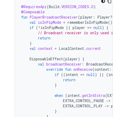
@RequiresApi
(
Build
.
VERSION_CODES
.
O
)
@Composable
fun
PlayerBroadcastReceiver
(
player
:
Player?)
val
isInPipMode
=
rememberIsInPipMode
()
if
(
!
isInPipMode
||
player
==
null
)
{
// Broadcast receiver is only used if
return
}
val
context
=
LocalContext
.
current
DisposableEffect
(
player
)
{
val
broadcastReceiver
:
BroadcastRecei
override
fun
onReceive
(
context
:
C
if
((
intent
==
null
)
||
(
inte
return
}
when
(
intent
.
getIntExtra
(
EXTR
EXTRA_CONTROL_PAUSE
-
>
pl
EXTRA_CONTROL_PLAY
-
>
pl
}
}