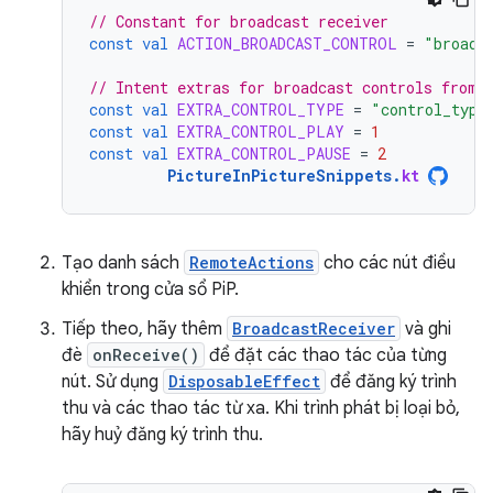
// Constant for broadcast receiver
const
val
ACTION_BROADCAST_CONTROL
=
"broadc
// Intent extras for broadcast controls from 
const
val
EXTRA_CONTROL_TYPE
=
"control_type
const
val
EXTRA_CONTROL_PLAY
=
1
const
val
EXTRA_CONTROL_PAUSE
=
2
PictureInPictureSnippets
.
kt
Tạo danh sách
RemoteActions
cho các nút điều
khiển trong cửa sổ PiP.
Tiếp theo, hãy thêm
BroadcastReceiver
và ghi
đè
onReceive()
để đặt các thao tác của từng
nút. Sử dụng
DisposableEffect
để đăng ký trình
thu và các thao tác từ xa. Khi trình phát bị loại bỏ,
hãy huỷ đăng ký trình thu.