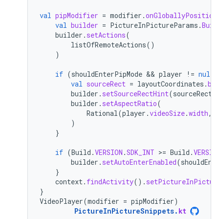
val
pipModifier
=
modifier
.
onGloballyPosition
val
builder
=
PictureInPictureParams
.
Buil
builder
.
setActions
(
listOfRemoteActions
()
)
if
(
shouldEnterPipMode
 && 
player
!=
null
 
val
sourceRect
=
layoutCoordinates
.
bo
builder
.
setSourceRectHint
(
sourceRect
)
builder
.
setAspectRatio
(
Rational
(
player
.
videoSize
.
width
,
)
}
if
(
Build
.
VERSION
.
SDK_INT
>
=
Build
.
VERSIO
builder
.
setAutoEnterEnabled
(
shouldEnt
}
context
.
findActivity
().
setPictureInPictur
}
VideoPlayer
(
modifier
=
pipModifier
)
PictureInPictureSnippets
.
kt