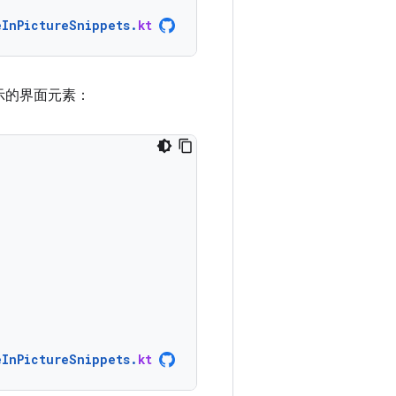
eInPictureSnippets
.
kt
示的界面元素：
eInPictureSnippets
.
kt