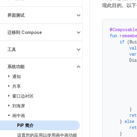
现此目的。以下代
界面测试
@Composabl
迁移到 Compose
fun
rememb
if
(
Bui
val
工具
var
Dis
系统功能
通知
共享
窗口边衬区
刘海屏
}
ret
画中画
}
else
Pi
P 简介
ret
}
设置您的应用以使用画中画功能