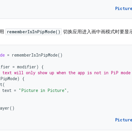
Pictur
使用
rememberIsInPipMode()
切换应用进入画中画模式时要显
de
=
rememberIsInPipMode
()
ifier
=
modifier
)
{
 text will only show up when the app is not in PiP mode
nPipMode
)
{
t
(
text
=
"Picture in Picture"
,
ayer
()
Pictur