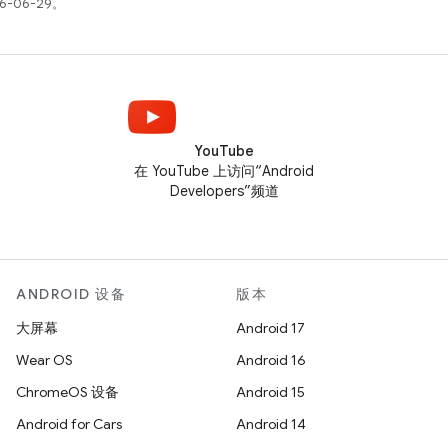
6-06-29。
YouTube
在 YouTube 上访问“Android
Developers”频道
ANDROID 设备
版本
大屏幕
Android 17
Wear OS
Android 16
ChromeOS 设备
Android 15
Android for Cars
Android 14