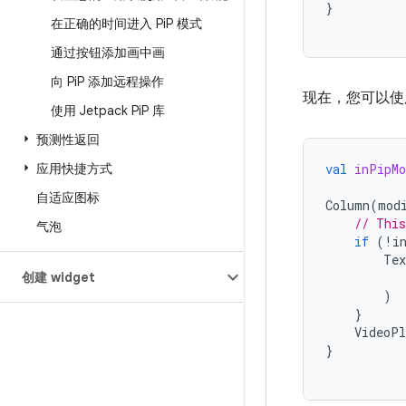
}
在正确的时间进入 Pi
P 模式
通过按钮添加画中画
向 Pi
P 添加远程操作
现在，您可以
使用 Jetpack Pi
P 库
预测性返回
应用快捷方式
val
inPipMo
自适应图标
Column
(
mod
// This
气泡
if
(
!
i
Tex
创建 widget
)
}
VideoPl
}