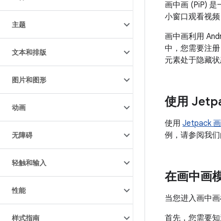
画中画 (Pi
小窗口观看视频
主题
画中画利用 An
中，您需要注册 a
文本和排版
元素处于隐藏状
图片和图形
使用 Jetp
动画
使用
Jetpack
例，请参阅我们
无障碍
轻触和输入
在画中画
性能
当您进入画中画
首先，您需要知
样式指南