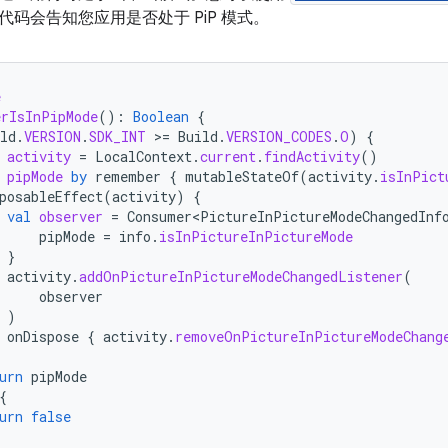
码会告知您应用是否处于 PiP 模式。
e
erIsInPipMode
():
Boolean
{
ld
.
VERSION
.
SDK_INT
>
=
Build
.
VERSION_CODES
.
O
)
{
activity
=
LocalContext
.
current
.
findActivity
()
pipMode
by
remember
{
mutableStateOf
(
activity
.
isInPict
posableEffect
(
activity
)
{
val
observer
=
Consumer<PictureInPictureModeChangedInf
pipMode
=
info
.
isInPictureInPictureMode
}
activity
.
addOnPictureInPictureModeChangedListener
(
observer
)
onDispose
{
activity
.
removeOnPictureInPictureModeChang
urn
pipMode
{
urn
false