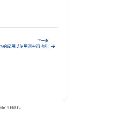
下一页
arrow_forward
您的应用以使用画中画功能
关联公司的注册商标。