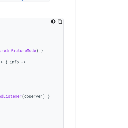
ureInPictureMode
)
}
o>
{
info
-
edListener
(
observer
)
}