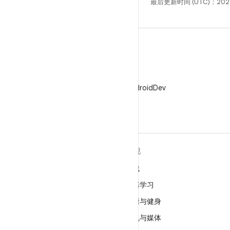
最后更新时间 (UTC)：202
X
在 X 上关注 @AndroidDev
关于 ANDROID
发现
Android
游戏
适用于企业的 Android
机器学习
安全
健康与健身
源代码
相机与媒体