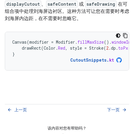
displayCutout
、
safeContent
或
safeDrawing
在可
组合项中处理刘海屏边衬区。这种方法可让您在需要时考虑
刘海屏内边距，在不需要时忽略它。
Canvas
(
modifier
=
Modifier
.
fillMaxSize
().
windowIns
drawRect
(
Color
.
Red
,
style
=
Stroke
(
2.
dp
.
toPx
()
}
CutoutSnippets
.
kt
上一页
下一页
arrow_back
arrow_forward
该内容对您有帮助吗？