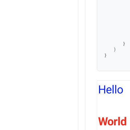
}
)
}