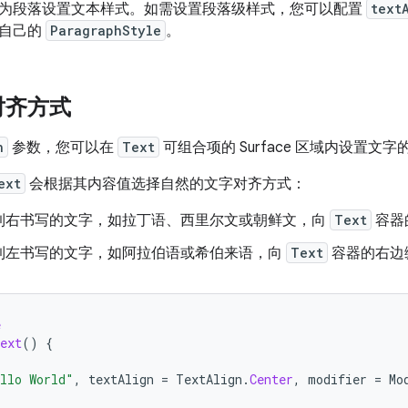
为段落设置文本样式。如需设置段落级样式，您可以配置
text
义自己的
ParagraphStyle
。
对齐方式
n
参数，您可以在
Text
可组合项的 Surface 区域内设置文
ext
会根据其内容值选择自然的文字对齐方式：
到右书写的文字，如拉丁语、西里尔文或朝鲜文，向
Text
容器
到左书写的文字，如阿拉伯语或希伯来语，向
Text
容器的右边
e
ext
()
{
llo World"
,
textAlign
=
TextAlign
.
Center
,
modifier
=
Mo