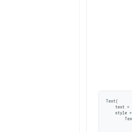
Text
(
text
=
style
=
Tex