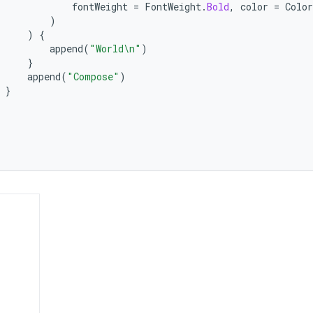
fontWeight
=
FontWeight
.
Bold
,
color
=
Color
)
)
{
append
(
"World\n"
)
}
append
(
"Compose"
)
}