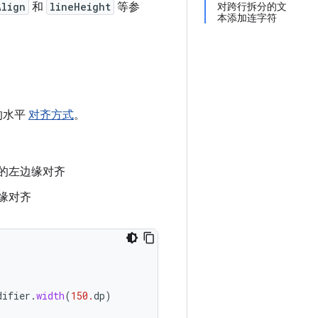
Align
和
lineHeight
等参
对跨行拆分的文
本添加连字符
字的水平
对齐方式
。
的左边缘对齐
缘对齐
difier
.
width
(
150.
dp
)