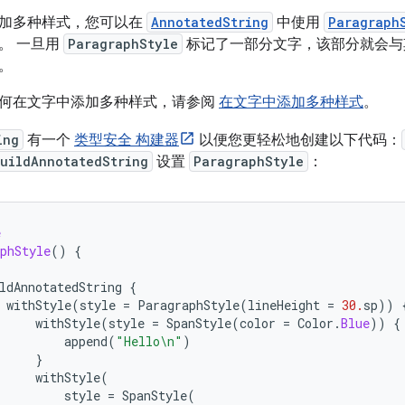
加多种样式，您可以在
AnnotatedString
中使用
Paragraph
。 一旦用
ParagraphStyle
标记了一部分文字，该部分就会与
。
何在文字中添加多种样式，请参阅
在文字中添加多种样式
。
ing
有一个
类型安全 构建器
以便您更轻松地创建以下代码：
uildAnnotatedString
设置
ParagraphStyle
：
e
phStyle
()
{
ldAnnotatedString
{
withStyle
(
style
=
ParagraphStyle
(
lineHeight
=
30.
sp
))
withStyle
(
style
=
SpanStyle
(
color
=
Color
.
Blue
))
{
append
(
"Hello\n"
)
}
withStyle
(
style
=
SpanStyle
(