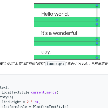
图 1.
使用“对齐”和“剪辑”调整“
”集合中的文本，并根据需
lineHeight
text
,
LocalTextStyle
.
current
.
merge
(
tStyle
(
lineHeight
=
2.5
.
em
,
platformStyle
=
PlatformTextStyle
(