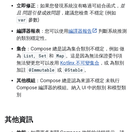
立即修正
：如果您發現系統沒有略過可組合函式，
並
且 問題引發成效問題
，建議您檢查 不穩定 (例如
var
參數)
編譯器報表
：您可以使用
編譯器報告
判斷系統推測
的類別穩定性。
集合
：Compose 總是認為集合類別不穩定，例如 做
為
List, Set
和
Map
。這是因為無法保證委刊項
無法變更您可以改用
Kotlinx 不可變集合
，或 為類別
加註
@Immutable
或
@Stable
。
其他模組
：Compose 總是認為來源不穩定 未執行
Compose 編譯器的模組。納入 UI 中的類別 和模型類
別
其他資訊