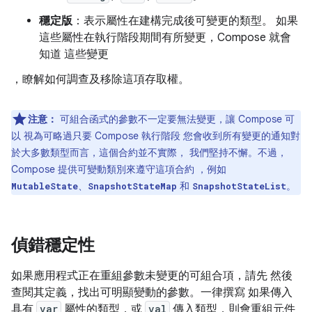
穩定版
：表示屬性在建構完成後可變更的類型。 如果
這些屬性在執行階段期間有所變更，Compose 就會
知道 這些變更
，瞭解如何調查及移除這項存取權。
注意：
可組合函式的參數不一定要無法變更，讓 Compose 可
以 視為可略過只要 Compose 執行階段 您會收到所有變更的通知對
於大多數類型而言，這個合約並不實際， 我們堅持不懈。不過，
Compose 提供可變動類別來遵守這項合約 ，例如
、
和
。
MutableState
SnapshotStateMap
SnapshotStateList
偵錯穩定性
如果應用程式正在重組參數未變更的可組合項，請先 然後
查閱其定義，找出可明顯變動的參數。一律撰寫 如果傳入
具有
var
屬性的類型，或
val
傳入類型，則會重組元件