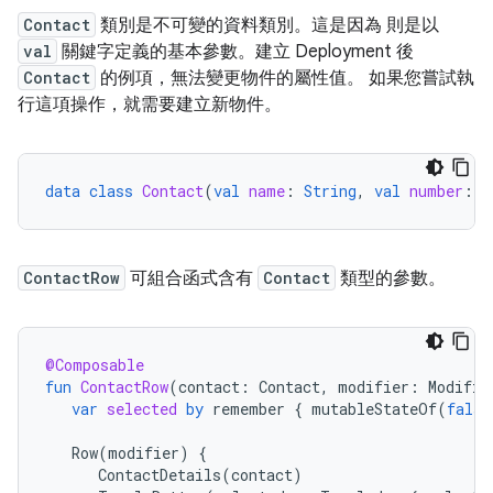
Contact
類別是不可變的資料類別。這是因為 則是以
val
關鍵字定義的基本參數。建立 Deployment 後
Contact
的例項，無法變更物件的屬性值。 如果您嘗試執
行這項操作，就需要建立新物件。
data
class
Contact
(
val
name
:
String
,
val
number
:
S
ContactRow
可組合函式含有
Contact
類型的參數。
@Composable
fun
ContactRow
(
contact
:
Contact
,
modifier
:
Modifie
var
selected
by
remember
{
mutableStateOf
(
false
Row
(
modifier
)
{
ContactDetails
(
contact
)