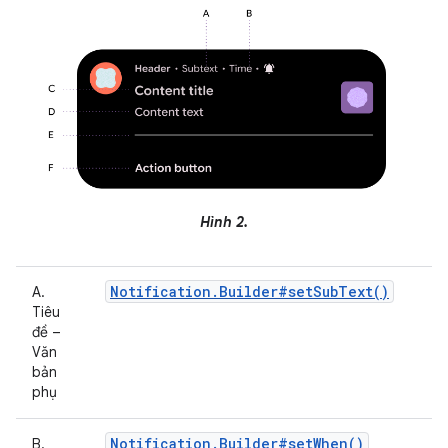
Hình 2.
Notification.Builder#setSubText()
A.
Tiêu
đề –
Văn
bản
phụ
Notification.Builder#setWhen()
B.