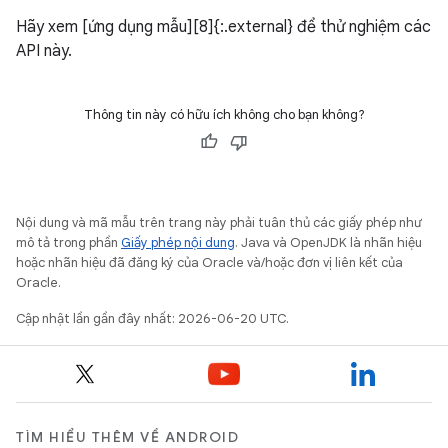
Hãy xem [ứng dụng mẫu][8]{:.external} để thử nghiệm các
API này.
Thông tin này có hữu ích không cho bạn không?
Nội dung và mã mẫu trên trang này phải tuân thủ các giấy phép như
mô tả trong phần
Giấy phép nội dung
. Java và OpenJDK là nhãn hiệu
hoặc nhãn hiệu đã đăng ký của Oracle và/hoặc đơn vị liên kết của
Oracle.
Cập nhật lần gần đây nhất: 2026-06-20 UTC.
TÌM HIỂU THÊM VỀ ANDROID