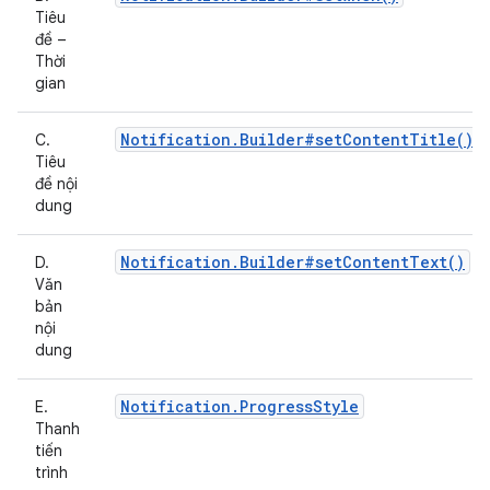
Tiêu
đề –
Thời
gian
Notification.Builder#setContentTitle()
C.
Tiêu
đề nội
dung
Notification.Builder#setContentText()
D.
Văn
bản
nội
dung
Notification.ProgressStyle
E.
Thanh
tiến
trình