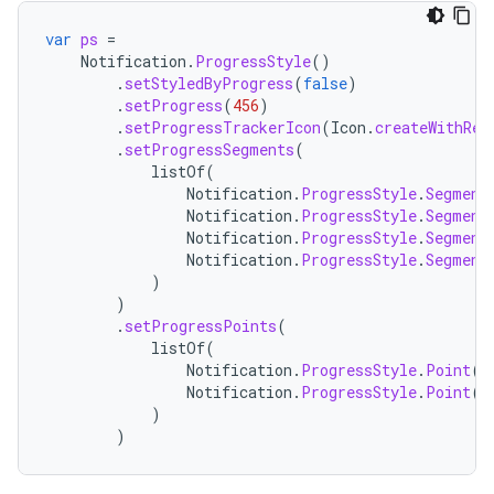
var
ps
=
Notification
.
ProgressStyle
()
.
setStyledByProgress
(
false
)
.
setProgress
(
456
)
.
setProgressTrackerIcon
(
Icon
.
createWithRes
.
setProgressSegments
(
listOf
(
Notification
.
ProgressStyle
.
Segment
Notification
.
ProgressStyle
.
Segment
Notification
.
ProgressStyle
.
Segment
Notification
.
ProgressStyle
.
Segment
)
)
.
setProgressPoints
(
listOf
(
Notification
.
ProgressStyle
.
Point
(
6
Notification
.
ProgressStyle
.
Point
(
5
)
)