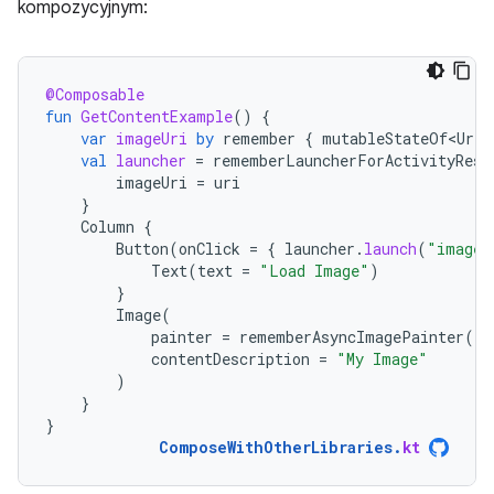
kompozycyjnym:
@Composable
fun
GetContentExample
()
{
var
imageUri
by
remember
{
mutableStateOf<Uri?
val
launcher
=
rememberLauncherForActivityResu
imageUri
=
uri
}
Column
{
Button
(
onClick
=
{
launcher
.
launch
(
"image/
Text
(
text
=
"Load Image"
)
}
Image
(
painter
=
rememberAsyncImagePainter
(
im
contentDescription
=
"My Image"
)
}
}
ComposeWithOtherLibraries
.
kt