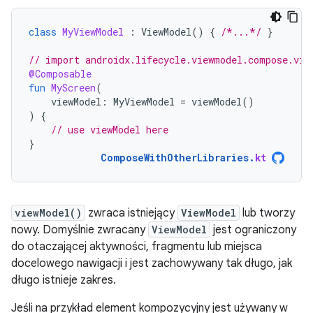
class
MyViewModel
:
ViewModel
()
{
/*...*/
}
// import androidx.lifecycle.viewmodel.compose.vie
@Composable
fun
MyScreen
(
viewModel
:
MyViewModel
=
viewModel
()
)
{
// use viewModel here
}
ComposeWithOtherLibraries
.
kt
viewModel()
zwraca istniejący
ViewModel
lub tworzy
nowy. Domyślnie zwracany
ViewModel
jest ograniczony
do otaczającej aktywności, fragmentu lub miejsca
docelowego nawigacji i jest zachowywany tak długo, jak
długo istnieje zakres.
Jeśli na przykład element kompozycyjny jest używany w