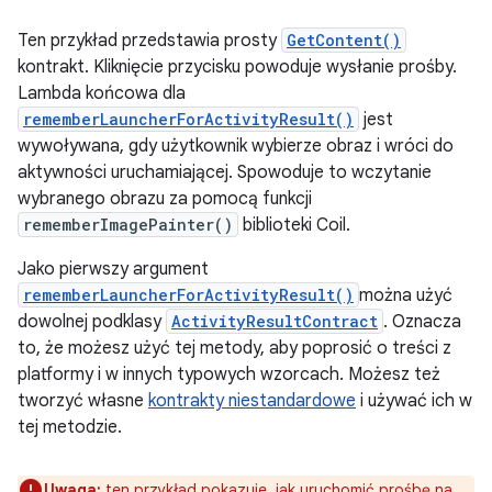
Ten przykład przedstawia prosty
GetContent()
kontrakt. Kliknięcie przycisku powoduje wysłanie prośby.
Lambda końcowa dla
rememberLauncherForActivityResult()
jest
wywoływana, gdy użytkownik wybierze obraz i wróci do
aktywności uruchamiającej. Spowoduje to wczytanie
wybranego obrazu za pomocą funkcji
rememberImagePainter()
biblioteki Coil.
Jako pierwszy argument
rememberLauncherForActivityResult()
można użyć
dowolnej podklasy
ActivityResultContract
. Oznacza
to, że możesz użyć tej metody, aby poprosić o treści z
platformy i w innych typowych wzorcach. Możesz też
tworzyć własne
kontrakty niestandardowe
i używać ich w
tej metodzie.
Uwaga:
ten przykład pokazuje, jak uruchomić prośbę na