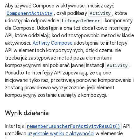
Aby używać Compose w aktywności, musisz użyć
ComponentActivity
, czyli podklasy
Activity
, która
udostępnia odpowiednie
LifecycleOwner
i komponenty
dla Compose. Udostępnia ona też dodatkowe interfejsy
API, które oddzielają kod od zastępowania metod w klasie
aktywności.
Activity Compose
udostępnia te interfejsy
API w elementach kompozycyjnych, dzięki czemu nie
trzeba już zastępować metod poza elementami
kompozycyjnymi ani pobierać jawnej instancji
Activity
.
Ponadto te interfejsy API zapewniają, że są one
inicjowane tylko raz, przetrwają ponowne komponowanie i
zostaną prawidłowo wyczyszczone, jeśli element
kompozycyjny zostanie usunięty z kompozycji.
Wynik działania
Interfejs
rememberLauncherForActivityResult()
API
umożliwia
uzyskanie wyniku z aktywności
w elemencie