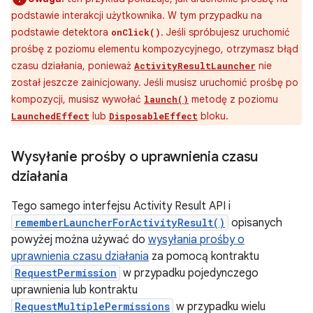
podstawie interakcji użytkownika. W tym przypadku na
podstawie detektora
. Jeśli spróbujesz uruchomić
onClick()
prośbę z poziomu elementu kompozycyjnego, otrzymasz błąd
czasu działania, ponieważ
nie
ActivityResultLauncher
został jeszcze zainicjowany. Jeśli musisz uruchomić prośbę po
kompozycji, musisz wywołać
metodę z poziomu
launch()
lub
bloku.
LaunchedEffect
DisposableEffect
Wysyłanie prośby o uprawnienia czasu
działania
Tego samego interfejsu Activity Result API i
rememberLauncherForActivityResult()
opisanych
powyżej można używać do
wysyłania prośby o
uprawnienia czasu działania
za pomocą kontraktu
RequestPermission
w przypadku pojedynczego
uprawnienia lub kontraktu
RequestMultiplePermissions
w przypadku wielu