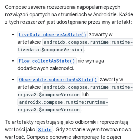
Compose zawiera rozszerzenia najpopularniejszych
rozwiązań opartych na strumieniach w Androidzie. Każde
z tych rozszerzeń jest udostępniane przez inny artefakt:
LiveData.observeAsState()
zawarty w
artefakcie
androidx.compose.runtime:runtime-
livedata:$composeVersion
.
Flow.collectAsState()
nie wymaga
dodatkowych zależności.
Observable.subscribeAsState()
zawarty w
artefakcie
androidx.compose.runtime:runtime-
rxjava2:$composeVersion
lub
androidx.compose.runtime:runtime-
rxjava3:$composeVersion
.
Te artefakty rejestrują się jako odbiorniki i reprezentują
wartości jako
State
. Gdy zostanie wyemitowana nowa
wartość, Compose ponownie skomponuje te części