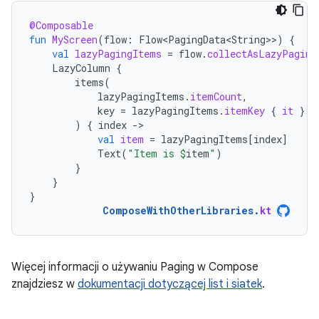
@Composable
fun
MyScreen
(
flow
:
Flow<PagingData<String>
>
)
{
val
lazyPagingItems
=
flow
.
collectAsLazyPaging
LazyColumn
{
items
(
lazyPagingItems
.
itemCount
,
key
=
lazyPagingItems
.
itemKey
{
it
}
)
{
index
-
val
item
=
lazyPagingItems
[
index
]
Text
(
"Item is 
$
item
"
)
}
}
}
ComposeWithOtherLibraries
.
kt
Więcej informacji o używaniu Paging w Compose
znajdziesz w
dokumentacji dotyczącej list i siatek
.