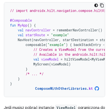
// import androidx.hilt.navigation.compose.hiltVie
@Composable
fun
MyApp
()
{
val
navController
=
rememberNavController
()
val
startRoute
=
"example"
NavHost
(
navController
,
startDestination
=
star
composable
(
"example"
)
{
backStackEntry
-
// Creates a ViewModel from the curren
// Available in the androidx.hilt:hilt
val
viewModel
=
hiltViewModel<MyViewMo
MyScreen
(
viewModel
)
}
/* ... */
}
}
ComposeWithOtherLibraries
.
kt
Jeśli musisz pobrać instancję
ViewModel
ograniczoną do