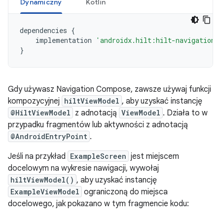
Dynamiczny
Kotlin
dependencies
{
implementation
'androidx.hilt:hilt-navigation-
}
Gdy używasz Navigation Compose, zawsze używaj funkcji
kompozycyjnej
hiltViewModel
, aby uzyskać instancję
@HiltViewModel
z adnotacją
ViewModel
. Działa to w
przypadku fragmentów lub aktywności z adnotacją
@AndroidEntryPoint
.
Jeśli na przykład
ExampleScreen
jest miejscem
docelowym na wykresie nawigacji, wywołaj
hiltViewModel()
, aby uzyskać instancję
ExampleViewModel
ograniczoną do miejsca
docelowego, jak pokazano w tym fragmencie kodu: