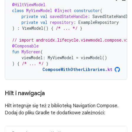
@HiltViewModel
class
MyViewModel
@Inject
constructor
(
private
val
savedStateHandle
:
SavedStateHandle
private
val
repository
:
ExampleRepository
)
:
ViewModel
()
{
/* ... */
}
// import androidx.lifecycle.viewmodel.compose.vie
@Composable
fun
MyScreen
(
viewModel
:
MyViewModel
=
viewModel
()
)
{
/* ... */
}
ComposeWithOtherLibraries
.
kt
Hilt i nawigacja
Hilt integruje się też z biblioteką Navigation Compose.
Dodaj do pliku Gradle te dodatkowe zależności: