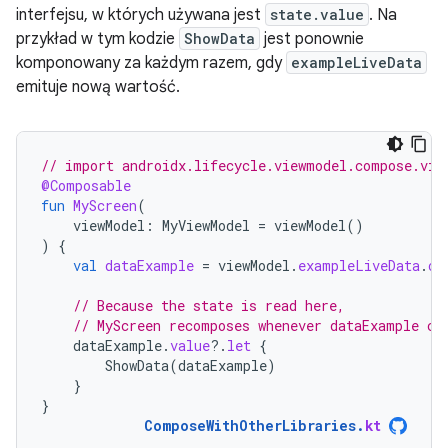
interfejsu, w których używana jest
state.value
. Na
przykład w tym kodzie
ShowData
jest ponownie
komponowany za każdym razem, gdy
exampleLiveData
emituje nową wartość.
// import androidx.lifecycle.viewmodel.compose.vie
@Composable
fun
MyScreen
(
viewModel
:
MyViewModel
=
viewModel
()
)
{
val
dataExample
=
viewModel
.
exampleLiveData
.
ob
// Because the state is read here,
// MyScreen recomposes whenever dataExample ch
dataExample
.
value
?.
let
{
ShowData
(
dataExample
)
}
}
ComposeWithOtherLibraries
.
kt