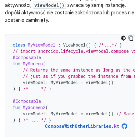
aktywności,
viewModel()
zwraca tę samą instancję,
dopóki aktywność nie zostanie zakończona lub proces nie
zostanie zamknięty.
class
MyViewModel
:
ViewModel
()
{
/*...*/
}
// import androidx.lifecycle.viewmodel.compose.vie
@Composable
fun
MyScreen
(
// Returns the same instance as long as the ac
// just as if you grabbed the instance from an
viewModel
:
MyViewModel
=
viewModel
()
)
{
/* ... */
}
@Composable
fun
MyScreen2
(
viewModel
:
MyViewModel
=
viewModel
()
// Same i
)
{
/* ... */
}
ComposeWithOtherLibraries
.
kt