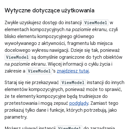
Wytyczne dotyczące użytkowania
Zwykle uzyskujesz dostęp do instancji
ViewModel
w
elementach kompozycyjnych
na poziomie ekranu
, czyli
blisko elementu kompozycyjnego głównego
wywoływanego z aktywności, fragmentu lub miejsca
docelowego wykresu nawigacji. Dzieje się tak, ponieważ
ViewModel
są domyślnie ograniczone do tych obiektów
na poziomie ekranu
. Więcej informacji o cyklu życia i
zakresie a
ViewModel
's
znajdziesz tutaj
.
Staraj się nie przekazywać
ViewModel
instancji do innych
elementów kompozycyjnych, ponieważ może to sprawić,
że te elementy kompozycyjne będą trudniejsze do
przetestowania i mogą zepsuć
podglądy
. Zamiast tego
przekazuj tylko dane i funkcje, których potrzebują, jako
parametry.
Możesz
używać
instancji
ViewModel
do zarządzania