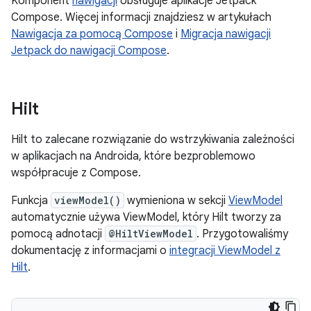
Komponent
nawigacji
obsługuje aplikacje Jetpack
Compose. Więcej informacji znajdziesz w artykułach
Nawigacja za pomocą Compose
i
Migracja nawigacji
Jetpack do nawigacji Compose
.
Hilt
Hilt to zalecane rozwiązanie do wstrzykiwania zależności
w aplikacjach na Androida, które bezproblemowo
współpracuje z Compose.
Funkcja
viewModel()
wymieniona w sekcji
ViewModel
automatycznie używa ViewModel, który Hilt tworzy za
pomocą adnotacji
@HiltViewModel
. Przygotowaliśmy
dokumentację z informacjami o
integracji ViewModel z
Hilt
.