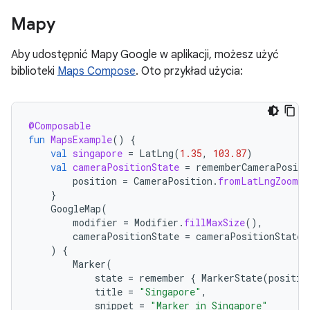
Mapy
Aby udostępnić Mapy Google w aplikacji, możesz użyć
biblioteki
Maps Compose
. Oto przykład użycia:
@Composable
fun
MapsExample
()
{
val
singapore
=
LatLng
(
1.35
,
103.87
)
val
cameraPositionState
=
rememberCameraPositi
position
=
CameraPosition
.
fromLatLngZoom
(
s
}
GoogleMap
(
modifier
=
Modifier
.
fillMaxSize
(),
cameraPositionState
=
cameraPositionState
)
{
Marker
(
state
=
remember
{
MarkerState
(
positio
title
=
"Singapore"
,
snippet
=
"Marker in Singapore"