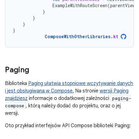
ExampleWithRouteScreen
(
parentViewM
}
}
}
}
ComposeWithOtherLibraries
.
kt
Paging
Biblioteka
Paging ułatwia stopniowe wczytywanie danych
i jest obsługiwana w Compose.
Na stronie
wersji Paging
znajdziesz
informacje o dodatkowej zależności
paging-
compose
, którą należy dodać do projektu, oraz o jej
wersji.
Oto przykład interfejsów API Compose biblioteki Paging: