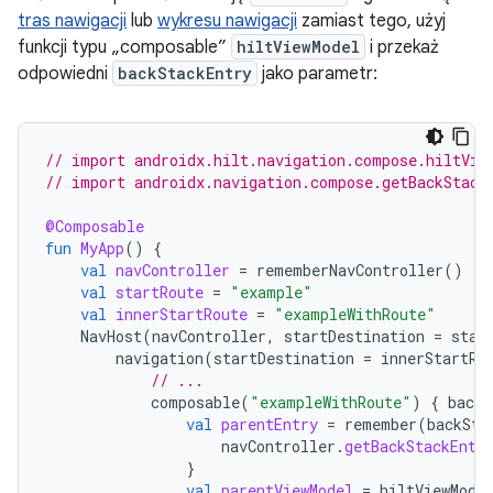
tras nawigacji
lub
wykresu nawigacji
zamiast tego, użyj
funkcji typu „composable”
hiltViewModel
i przekaż
odpowiedni
backStackEntry
jako parametr:
// import androidx.hilt.navigation.compose.hiltVie
// import androidx.navigation.compose.getBackStack
@Composable
fun
MyApp
()
{
val
navController
=
rememberNavController
()
val
startRoute
=
"example"
val
innerStartRoute
=
"exampleWithRoute"
NavHost
(
navController
,
startDestination
=
star
navigation
(
startDestination
=
innerStartRo
// ...
composable
(
"exampleWithRoute"
)
{
backS
val
parentEntry
=
remember
(
backSta
navController
.
getBackStackEntr
}
val
parentViewModel
=
hiltViewMode