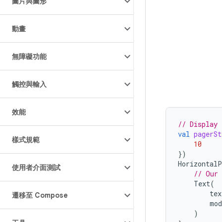
圖片與圖形
動畫
無障礙功能
觸控與輸入
效能
// Display 
val
pagerSt
樣式規範
10
})
HorizontalP
使用者介面測試
// Our 
Text
(
tex
遷移至 Compose
mod
)