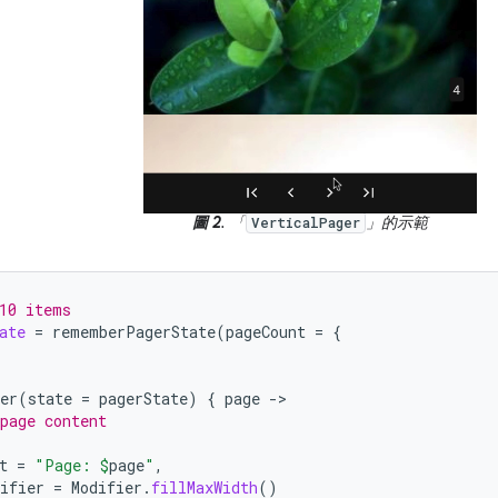
圖 2
. 「
」的示範
VerticalPager
10 items
ate
=
rememberPagerState
(
pageCount
=
{
er
(
state
=
pagerState
)
{
page
-
page content
t
=
"Page: 
$
page
"
,
ifier
=
Modifier
.
fillMaxWidth
()