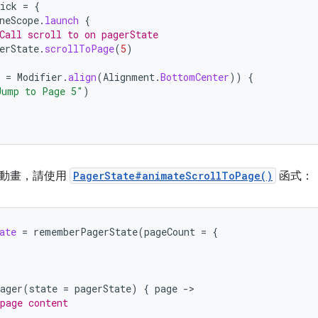
ick
=
{
neScope
.
launch
{
Call scroll to on pagerState
erState
.
scrollToPage
(
5
)
=
Modifier
.
align
(
Alignment
.
BottomCenter
))
{
Jump to Page 5"
)
立動畫，請使用
PagerState#animateScrollToPage()
函式：
ate
=
rememberPagerState
(
pageCount
=
{
ager
(
state
=
pagerState
)
{
page
-
page content