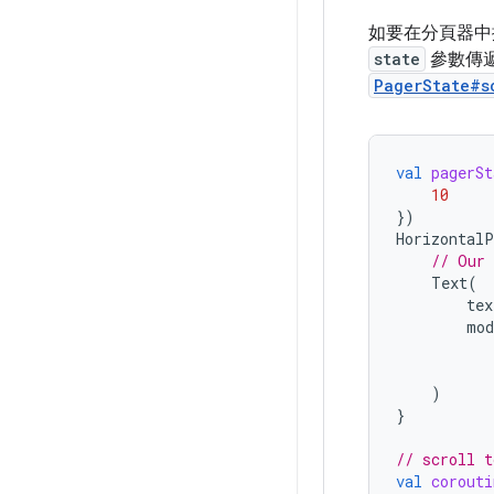
如要在分頁器中
state
參數傳
PagerState#s
val
pagerSt
10
})
HorizontalP
// Our 
Text
(
tex
mod
)
}
// scroll t
val
corouti