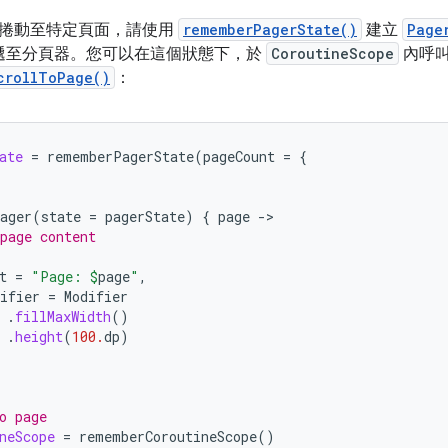
捲動至特定頁面，請使用
rememberPagerState()
建立
Page
遞至分頁器。您可以在這個狀態下，於
CoroutineScope
內呼
crollToPage()
：
ate
=
rememberPagerState
(
pageCount
=
{
ager
(
state
=
pagerState
)
{
page
-
page content
t
=
"Page: 
$
page
"
,
ifier
=
Modifier
.
fillMaxWidth
()
.
height
(
100.
dp
)
o page
neScope
=
rememberCoroutineScope
()