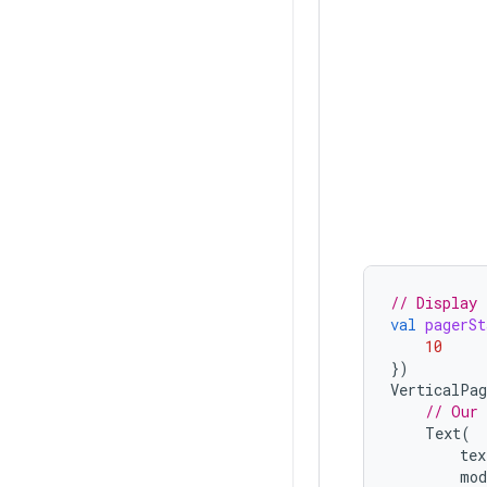
// Display 
val
pagerSt
10
})
VerticalPag
// Our 
Text
(
tex
mod