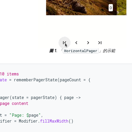
圖 1
. 「
」的示範
HorizontalPager
10 items
ate
=
rememberPagerState
(
pageCount
=
{
ager
(
state
=
pagerState
)
{
page
-
page content
t
=
"Page: 
$
page
"
,
ifier
=
Modifier
.
fillMaxWidth
()