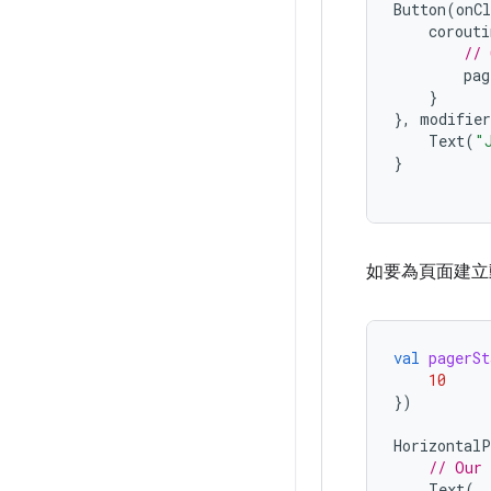
Button
(
onCl
corouti
// 
pag
}
},
modifier
Text
(
"
}
如要為頁面建
val
pagerSt
10
})
HorizontalP
// Our 
Text
(