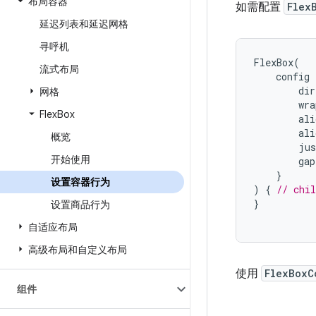
布局容器
如需配置
Flex
延迟列表和延迟网格
寻呼机
FlexBox
(
流式布局
config
dir
网格
wra
Flex
Box
ali
ali
概览
jus
开始使用
gap
}
设置容器行为
)
{
// chi
}
设置商品行为
自适应布局
高级布局和自定义布局
使用
FlexBoxC
组件