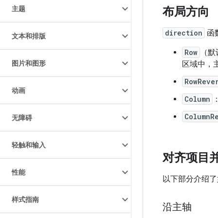
主题
布局方向
direction
函
文本和排版
Row
（默
图片和图形
区域中，
RowReve
动画
Column
ColumnR
无障碍
轻触和输入
对齐项目
性能
以下部分介绍了
样式指南
沿主轴