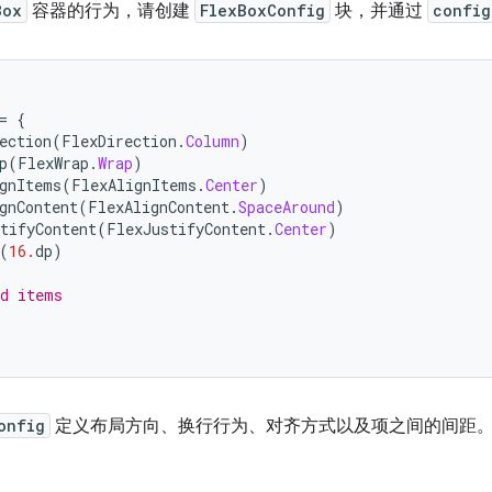
Box
容器的行为，请创建
FlexBoxConfig
块，并通过
config
=
{
ection
(
FlexDirection
.
Column
)
p
(
FlexWrap
.
Wrap
)
gnItems
(
FlexAlignItems
.
Center
)
gnContent
(
FlexAlignContent
.
SpaceAround
)
tifyContent
(
FlexJustifyContent
.
Center
)
(
16.
dp
)
ld items
onfig
定义布局方向、换行行为、对齐方式以及项之间的间距