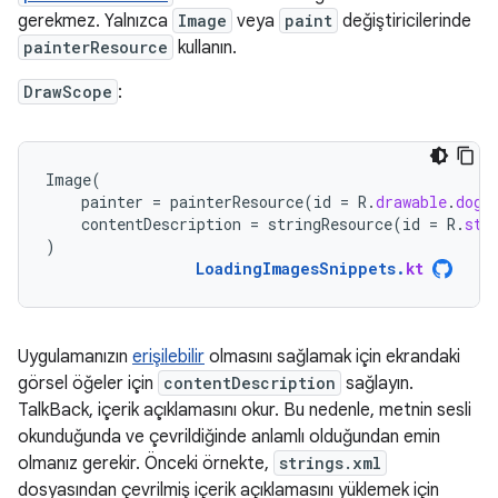
gerekmez. Yalnızca
Image
veya
paint
değiştiricilerinde
painterResource
kullanın.
DrawScope
:
Image
(
painter
=
painterResource
(
id
=
R
.
drawable
.
dog
)
contentDescription
=
stringResource
(
id
=
R
.
str
)
LoadingImagesSnippets
.
kt
Uygulamanızın
erişilebilir
olmasını sağlamak için ekrandaki
görsel öğeler için
contentDescription
sağlayın.
TalkBack, içerik açıklamasını okur. Bu nedenle, metnin sesli
okunduğunda ve çevrildiğinde anlamlı olduğundan emin
olmanız gerekir. Önceki örnekte,
strings.xml
dosyasından çevrilmiş içerik açıklamasını yüklemek için