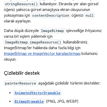
stringResource()
kullanılıyor. Ekranda yer alan görsel
öğeniz yalnızca görsel amaçlıysa ekran okuyucunun
yoksayması için
contentDescription
öğenizi
null
olarak ayarlayın.
Daha düşük düzeyde
ImageBitmap
işlevselliğe ihtiyacınız
varsa bit eşlem yüklemek için
ImageBitmap.imageResource()
kullanabilirsiniz.
ImageBitmap'ler hakkında daha fazla bilgi için
ImageBitmap ve ImageVector karşılaştırması
bölümünü
okuyun.
Çizilebilir destek
painterResource
aşağıdaki çizilebilir türlerini destekler:
AnimatedVectorDrawable
BitmapDrawable
(PNG, JPG, WEBP)