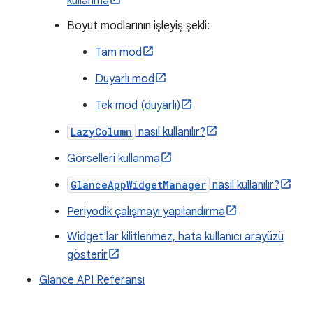
kullanma
Boyut modlarının işleyiş şekli:
Tam mod
Duyarlı mod
Tek mod (duyarlı)
LazyColumn
nasıl kullanılır?
Görselleri kullanma
GlanceAppWidgetManager
nasıl kullanılır?
Periyodik çalışmayı yapılandırma
Widget'lar kilitlenmez, hata kullanıcı arayüzü
gösterir
Glance API Referansı