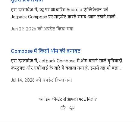
दूसरी ज़रूरी बातें
इस दस्तावेज़ में, व्यू पर आधारित Android ऐप्लिकेशन को
Jetpack Compose पर माइग्रेट करते समय ध्यान रखने वाली
अन्य बातों के बारे में बताया गया है. इनमें थीम, नेविगेशन, टेस्टिंग,
Jun 29, 2026
को अपडेट किया गया
आर्किटेक्चर, शेयर किया गया यूज़र इंटरफ़ेस (यूआई), और स्टेट
मैनेजमेंट शामिल हैं.
Compose में किसी थीम की बनावट
इस दस्तावेज़ में, Jetpack Compose में थीम बनाने वाले बुनियादी
कंस्ट्रक्ट और एपीआई के बारे में बताया गया है. इसमें यह भी बताया
गया है कि इन्हें लोअर-लेवल सिस्टम से कैसे बनाया जाता है. साथ
Jul 14, 2026
को अपडेट किया गया
ही, इन्हें MaterialTheme और कस्टम डिज़ाइन सिस्टम, दोनों में
कैसे लागू किया जा सकता है.
क्या इस कॉन्टेंट से आपको मदद मिली?