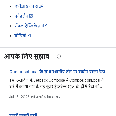
एपीआई का संदर्भ
कोडलैब
सैंपल ऐप्लिकेशन
वीडियो
आपके लिए सुझाव
ComposeLocal के साथ स्थानीय तौर पर स्कोप वाला डेटा
इस दस्तावेज़ में, Jetpack Compose में CompositionLocal के
बारे में बताया गया है. यह यूज़र इंटरफ़ेस (यूआई) ट्री में डेटा को
इंप्लिसिट तरीके से पास करने का एक टूल है. इसमें कस्टम
Jul 15, 2026
को अपडेट किया गया
CompositionLocal बनाने और उनके लिए वैल्यू देने का तरीका
बताया गया है. साथ ही, यह भी बताया गया है कि इसे कब इस्तेमाल
करना चाहिए और इसके विकल्प क्या हैं.