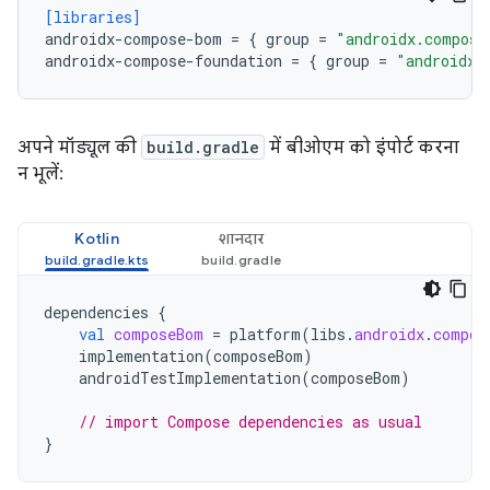
[libraries]
androidx-compose-bom
=
{
group
=
"androidx.compose
androidx-compose-foundation
=
{
group
=
"androidx.
अपने मॉड्यूल की
build.gradle
में बीओएम को इंपोर्ट करना
न भूलें:
Kotlin
शानदार
dependencies
{
val
composeBom
=
platform
(
libs
.
androidx
.
compos
implementation
(
composeBom
)
androidTestImplementation
(
composeBom
)
// import Compose dependencies as usual
}