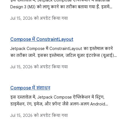
इस दस्तावेज़ में, Jetpack Compose ऐप्लिकेशन में Material
Design 3 (M3) को लागू करने का तरीका बताया गया है. इसमें
थीमिंग, कलर स्कीम, टाइपोग्राफ़ी, शेप, और सुलभता से जुड़ी
Jul 15, 2026
को अपडेट किया गया
सुविधाएं शामिल हैं. जैसे, डाइनैमिक कलर और टोनल एलिवेशन.
Compose में ConstraintLayout
Jetpack Compose में ConstraintLayout का इस्तेमाल करने
का तरीका जानें. इसका इस्तेमाल, जटिल यूज़र इंटरफ़ेस (यूआई)
लेआउट के लिए किया जाता है. इसमें इसके डीएसएल, डीकपल्ड
Jul 15, 2026
को अपडेट किया गया
एपीआई, दिशा-निर्देश, बैरियर, और चेन शामिल हैं. इसका इस्तेमाल,
Row और Column कंपोज़ेबल के डीपली नेस्ट किए गए विकल्प के
तौर पर किया जाता है.
Compose में संसाधन
इस दस्तावेज़ में, Jetpack Compose ऐप्लिकेशन में स्ट्रिंग,
डाइमेंशन, रंग, इमेज, और फ़ॉन्ट जैसे अलग-अलग Android
संसाधनों को ऐक्सेस करने और उनका इस्तेमाल करने का तरीका
Jul 15, 2026
को अपडेट किया गया
बताया गया है.