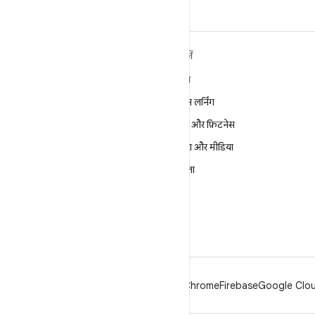
ANDROID के बारे में ज़्यादा
खोजें
जानें
गेमिंग
Android
मशीन लर्निंग
Android for Enterprise
सेहत और फ़िटनेस
सुरक्षा
कैमरा और मीडिया
सोर्स
निजता
समाचार
5G
ब्लॉग
पॉडकास्ट
Android
Chrome
Firebase
Google Cloud