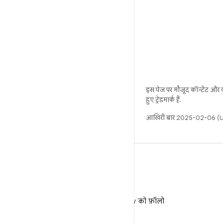
इस पेज पर मौजूद कॉन्टेंट और
हुए ट्रेडमार्क हैं.
आखिरी बार 2025-02-06 (UT
X
X पर @AndroidDev को फ़ॉलो
करें