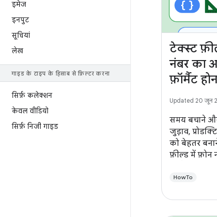
इमेज
इनपुट
सूचियां
टेक्स्ट फ़ी
लेख
नंबर का 
गाइड के टाइप के हिसाब से फ़िल्टर करना
फ़ॉर्मैट होन
सिर्फ़ कलेक्शन
Updated 20 जून 
केवल वीडियो
समय बचाने और
सिर्फ़ निजी गाइड
जुड़ाव, प्रोडक्ट
को बेहतर बनाने
फ़ील्ड में फ़ो
फ़ॉर्मैट किया 
HowTo