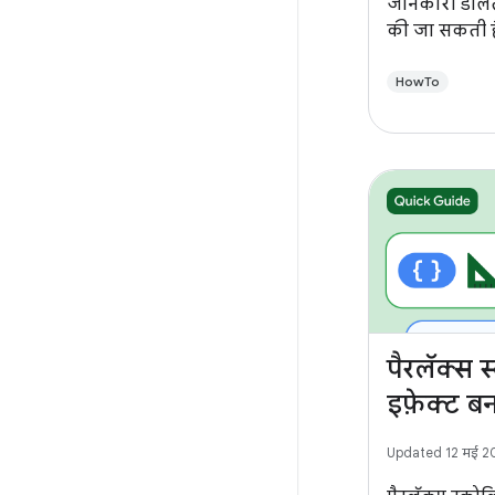
जानकारी डालते 
की जा सकती है.
गड़बड़ियां कम
उपयोगकर्ताओं
HowTo
पैरलॅक्स स्
इफ़ेक्ट ब
Updated 12 मई 2