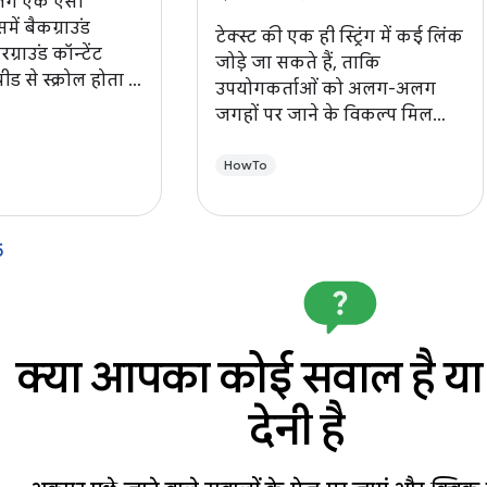
ोलिंग एक ऐसी
ं बैकग्राउंड
टेक्स्ट की एक ही स्ट्रिंग में कई लिंक
ग्राउंड कॉन्टेंट
जोड़े जा सकते हैं, ताकि
से स्क्रोल होता है.
उपयोगकर्ताओं को अलग-अलग
 इस्तेमाल करके,
जगहों पर जाने के विकल्प मिल
 के यूज़र इंटरफ़ेस
सकें और यूज़र ऐक्टिविटी बढ़ सके.
हतर बनाया जा
HowTo
, उपयोगकर्ताओं को
मय ज़्यादा
भव मिलता है.
5
क्या आपका कोई सवाल है या
देनी है