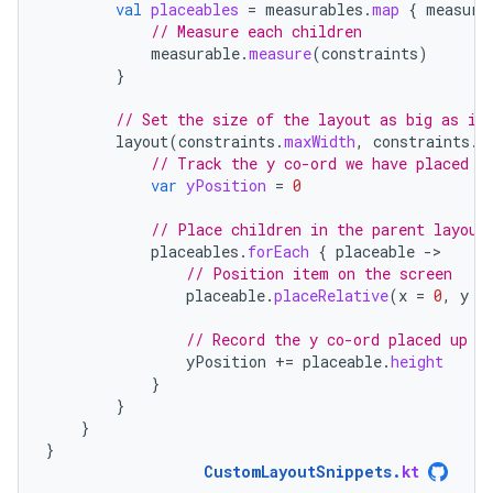
val
placeables
=
measurables
.
map
{
measura
// Measure each children
measurable
.
measure
(
constraints
)
}
// Set the size of the layout as big as it
layout
(
constraints
.
maxWidth
,
constraints
.
m
// Track the y co-ord we have placed c
var
yPosition
=
0
// Place children in the parent layout
placeables
.
forEach
{
placeable
-
// Position item on the screen
placeable
.
placeRelative
(
x
=
0
,
y
=
// Record the y co-ord placed up t
yPosition
+=
placeable
.
height
}
}
}
}
CustomLayoutSnippets
.
kt