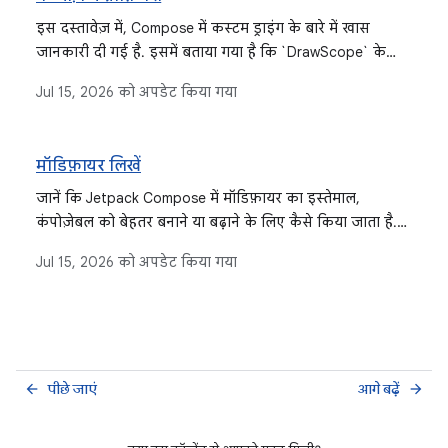
इस दस्तावेज़ में, Compose में कस्टम ड्राइंग के बारे में खास
जानकारी दी गई है. इसमें बताया गया है कि `DrawScope` के
साथ `drawWithContent` और `Canvas` जैसे मॉडिफ़ायर का
Jul 15, 2026
को अपडेट किया गया
इस्तेमाल कैसे करें, कोऑर्डिनेट सिस्टम को कैसे समझें,
ट्रांसफ़ॉर्मेशन कैसे लागू करें, और टेक्स्ट, इमेज, और बुनियादी शेप
जैसे अलग-अलग एलिमेंट कैसे बनाएं.
मॉडिफ़ायर लिखें
जानें कि Jetpack Compose में मॉडिफ़ायर का इस्तेमाल,
कंपोज़ेबल को बेहतर बनाने या बढ़ाने के लिए कैसे किया जाता है.
इसमें मॉडिफ़ायर को एक साथ इस्तेमाल करने, उनके क्रम का
Jul 15, 2026
को अपडेट किया गया
महत्व, पहले से मौजूद टाइप, स्कोप की सुरक्षा, और दोबारा
इस्तेमाल करने के सबसे सही तरीके शामिल हैं.
पीछे जाएं
आगे बढ़ें
arrow_back
arrow_forward