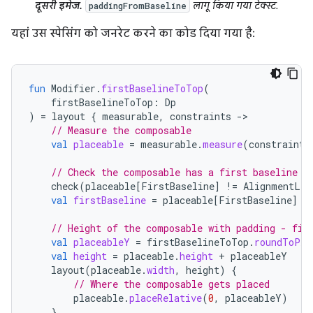
दूसरी इमेज.
लागू किया गया टेक्स्ट.
paddingFromBaseline
यहां उस स्पेसिंग को जनरेट करने का कोड दिया गया है:
fun
Modifier
.
firstBaselineToTop
(
firstBaselineToTop
:
Dp
)
=
layout
{
measurable
,
constraints
-
// Measure the composable
val
placeable
=
measurable
.
measure
(
constraints
// Check the composable has a first baseline
check
(
placeable
[
FirstBaseline
]
!=
AlignmentLin
val
firstBaseline
=
placeable
[
FirstBaseline
]
// Height of the composable with padding - fir
val
placeableY
=
firstBaselineToTop
.
roundToPx
(
val
height
=
placeable
.
height
+
placeableY
layout
(
placeable
.
width
,
height
)
{
// Where the composable gets placed
placeable
.
placeRelative
(
0
,
placeableY
)
}