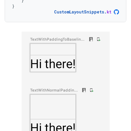
}
}
CustomLayoutSnippets
.
kt