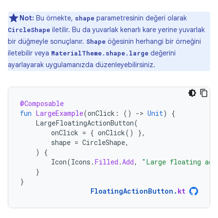
Not:
Bu örnekte,
parametresinin değeri olarak
shape
iletilir. Bu da yuvarlak kenarlı kare yerine yuvarlak
CircleShape
bir düğmeyle sonuçlanır.
öğesinin herhangi bir örneğini
Shape
iletebilir veya
değerini
MaterialTheme.shape.large
ayarlayarak uygulamanızda düzenleyebilirsiniz.
@Composable
fun
LargeExample
(
onClick
:
()
-
>
Unit
)
{
LargeFloatingActionButton
(
onClick
=
{
onClick
()
},
shape
=
CircleShape
,
)
{
Icon
(
Icons
.
Filled
.
Add
,
"Large floating act
}
}
FloatingActionButton
.
kt