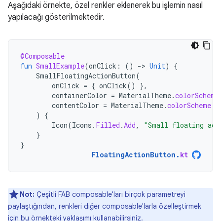
Aşağıdaki örnekte, özel renkler eklenerek bu işlemin nasıl
yapılacağı gösterilmektedir.
@Composable
fun
SmallExample
(
onClick
:
()
-
>
Unit
)
{
SmallFloatingActionButton
(
onClick
=
{
onClick
()
},
containerColor
=
MaterialTheme
.
colorScheme
contentColor
=
MaterialTheme
.
colorScheme
.
s
)
{
Icon
(
Icons
.
Filled
.
Add
,
"Small floating act
}
}
FloatingActionButton
.
kt
Not:
Çeşitli FAB composable'ları birçok parametreyi
paylaştığından, renkleri diğer composable'larla özelleştirmek
için bu örnekteki yaklaşımı kullanabilirsiniz.