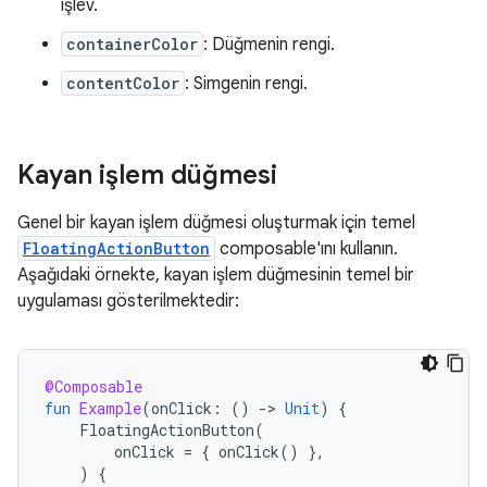
işlev.
containerColor
: Düğmenin rengi.
contentColor
: Simgenin rengi.
Kayan işlem düğmesi
Genel bir kayan işlem düğmesi oluşturmak için temel
FloatingActionButton
composable'ını kullanın.
Aşağıdaki örnekte, kayan işlem düğmesinin temel bir
uygulaması gösterilmektedir:
@Composable
fun
Example
(
onClick
:
()
-
>
Unit
)
{
FloatingActionButton
(
onClick
=
{
onClick
()
},
)
{