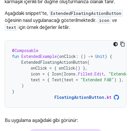
karmaşık içerikli bir düğme oluşturmanıza olanak tanır.
Aşağıdaki snippet'te,
ExtendedFloatingActionButton
öğesinin nasıl uygulanacağı gösterilmektedir.
icon
ve
text
için örnek değerler iletilir.
@Composable
fun
ExtendedExample
(
onClick
:
()
-
>
Unit
)
{
ExtendedFloatingActionButton
(
onClick
=
{
onClick
()
},
icon
=
{
Icon
(
Icons
.
Filled
.
Edit
,
"Extended
text
=
{
Text
(
text
=
"Extended FAB"
)
},
)
}
FloatingActionButton
.
kt
Bu uygulama aşağıdaki gibi görünür: