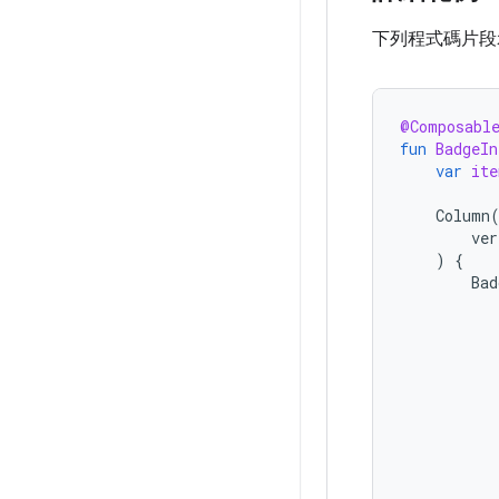
下列程式碼片段
@Composabl
fun
BadgeIn
var
ite
Column
ver
)
{
Bad