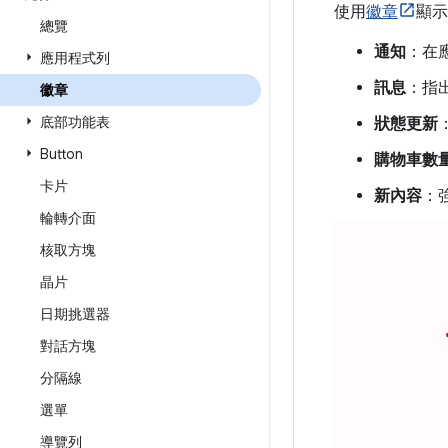
使用
徽章
顯示
總覽
通知
：在
應用程式列
訊息
：指
徽章
底部功能表
狀態更新
Button
購物車數
卡片
新內容
：
輪轉介面
核取方塊
晶片
日期挑選器
對話方塊
分隔線
選單
導覽列