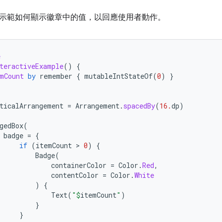
示範如何顯示徽章中的值，以回應使用者動作。
e
teractiveExample
()
{
mCount
by
remember
{
mutableIntStateOf
(
0
)
}
(
ticalArrangement
=
Arrangement
.
spacedBy
(
16.
dp
)
gedBox
(
badge
=
{
if
(
itemCount
 > 
0
)
{
Badge
(
containerColor
=
Color
.
Red
,
contentColor
=
Color
.
White
)
{
Text
(
"
$
itemCount
"
)
}
}