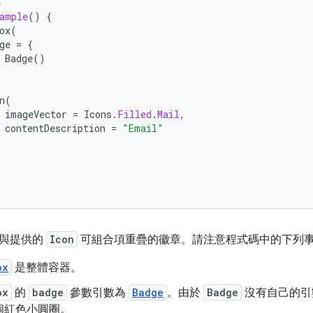
e
ample
()
{
ox
(
ge
=
{
Badge
()
n
(
imageVector
=
Icons
.
Filled
.
Mail
,
contentDescription
=
"Email"
示與提供的
Icon
可組合項重疊的徽章。請注意程式碼中的下列
ox
是整體容器。
ox
的
badge
參數引數為
Badge
。由於
Badge
沒有自己的引
個紅色小圓圈。