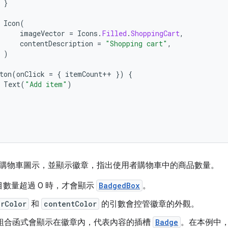
}
Icon
(
imageVector
=
Icons
.
Filled
.
ShoppingCart
,
contentDescription
=
"Shopping cart"
,
)
ton
(
onClick
=
{
itemCount
++
})
{
Text
(
"Add item"
)
購物車圖示，並顯示徽章，指出使用者購物車中的商品數量。
數量超過 0 時，才會顯示
BadgedBox
。
erColor
和
contentColor
的引數會控管徽章的外觀。
組合函式會顯示在徽章內，代表內容的插槽
Badge
。在本例中