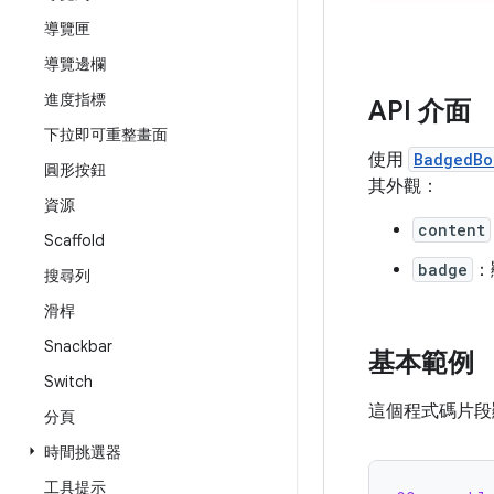
導覽匣
導覽邊欄
進度指標
API 介面
下拉即可重整畫面
使用
BadgedBo
圓形按鈕
其外觀：
資源
content
Scaffold
badge
：
搜尋列
滑桿
Snackbar
基本範例
Switch
這個程式碼片
分頁
時間挑選器
工具提示