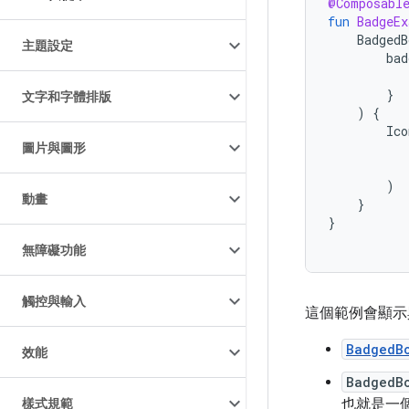
@Composabl
fun
BadgeEx
BadgedB
主題設定
bad
}
文字和字體排版
)
{
Ico
圖片與圖形
)
動畫
}
}
無障礙功能
觸控與輸入
這個範例會顯
BadgedB
效能
BadgedB
也就是一
樣式規範