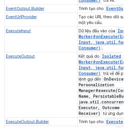
Consumer)
trả về.
Event
Outp
EventOutput.Builder
Trình tạo cho
EventUrlProvider
Tạo các URL theo dõi sự k
một yêu cầu.
Isol
ExecuteInput
Dữ liệu đầu vào của
Worker#
onExecute(
Exe
Input
,
java
.
util
.
func
Consumer)
.
Isolated
ExecuteOutput
Kết quả do
Worker#
onExecute(
Exe
Input
,
java
.
util
.
func
Consumer)
trả về để phả
On
Device
lệnh gọi đến
Personalization
Manager#
execute(
Comp
Name
,
Persistable
Bun
java
.
util
.
concurrent
Executor
,
Outcome
Receiver)
từ ứng dụng 
Execute
Ou
ExecuteOutput.Builder
Trình tạo cho