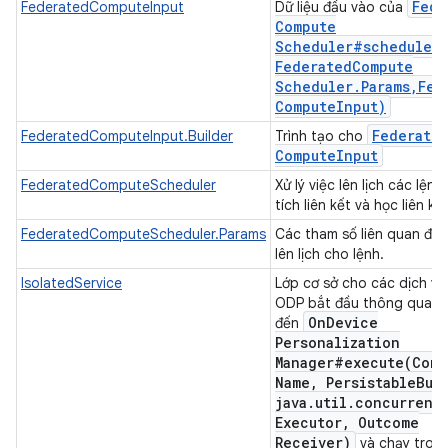
Fede
FederatedComputeInput
Dữ liệu đầu vào của
Compute
Scheduler#
schedule(
Federated
Compute
Scheduler
.
Params
,
Fed
Compute
Input)
Federate
FederatedComputeInput.Builder
Trình tạo cho
Compute
Input
FederatedComputeScheduler
Xử lý việc lên lịch các lện
tích liên kết và học liên kế
FederatedComputeScheduler.Params
Các tham số liên quan đến
lên lịch cho lệnh.
IsolatedService
Lớp cơ sở cho các dịch vụ
ODP bắt đầu thông qua lệ
On
Device
đến
Personalization
Manager#
execute(
Comp
Name
,
Persistable
Bun
java
.
util
.
concurrent
Executor
,
Outcome
Receiver)
và chạy tron