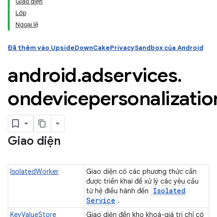
Giao diện
Lớp
Ngoại lệ
ation
Đã thêm vào UpsideDownCakePrivacySandbox của Android
android
.
adservices
.
ondevicepersonalizatio
Giao diện
IsolatedWorker
Giao diện có các phương thức cần
được triển khai để xử lý các yêu cầu
Isolated
từ hệ điều hành đến
Service
.
KeyValueStore
Giao diện đến kho khoá-giá trị chỉ có