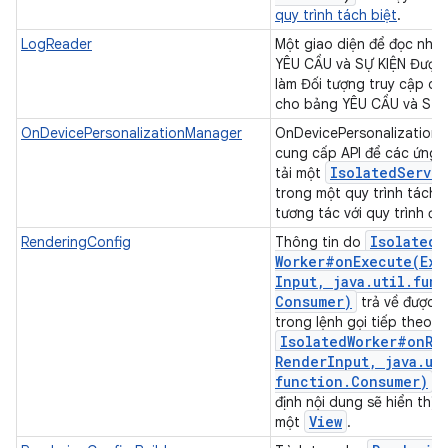
quy trình tách biệt
.
LogReader
Một giao diện để đọc nhật
YÊU CẦU và SỰ KIỆN Được
làm Đối tượng truy cập dữ 
cho bảng YÊU CẦU và SỰ 
OnDevicePersonalizationManager
OnDevicePersonalization
cung cấp API để các ứng 
Isolated
Servi
tải một
trong một quy trình tách b
tương tác với quy trình đó
Isolated
RenderingConfig
Thông tin do
Worker#
onExecute(
Exe
Input
,
java
.
util
.
func
Consumer)
trả về được 
trong lệnh gọi tiếp theo đ
Isolated
Worker#
onRe
Render
Input
,
java
.
ut
function
.
Consumer)
đ
định nội dung sẽ hiển thị 
View
một
.