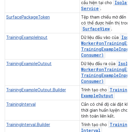
Isolate
cầu hiện tại cho
Service
.
SurfacePackageToken
Tệp tham chiếu mờ đến nộ
có thể được hiển thị tron
Surface
View
.
Isol
TrainingExampleInput
Dữ liệu đầu vào của
Worker#
onTrainingExa
Training
Example
Input
Consumer)
Isola
TrainingExampleOutput
Dữ liệu đầu ra của
Worker#
onTrainingExa
Training
Example
Input
Consumer)
Training
TrainingExampleOutput.Builder
Trình tạo cho
Example
Output
TrainingInterval
Cần có chế độ cài đặt kh
thời gian huấn luyện cho c
tính toán liên kết.
Training
TrainingInterval.Builder
Trình tạo cho
Interval