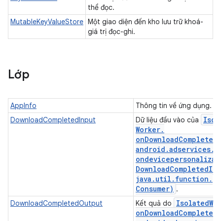
thể đọc.
MutableKeyValueStore
Một giao diện đến kho lưu trữ khoá-
giá trị đọc-ghi.
Lớp
AppInfo
Thông tin về ứng dụng.
Isol
DownloadCompletedInput
Dữ liệu đầu vào của
Worker
.
onDownloadCompleted
android
.
adservices
.
ondevicepersonalizat
Download
Completed
In
java
.
util
.
function
.
Consumer)
.
Isolated
Wo
DownloadCompletedOutput
Kết quả do
onDownloadCompleted