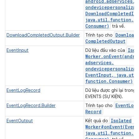
android
.
adservices
.
ondevicepersonalizat
Download
Completed
In
java
.
util
.
function
.
Consumer)
trả về.
Download
DownloadCompletedOutput.Builder
Trình tạo cho
Completed
Output
Isol
EventInput
Dữ liệu đầu vào của
Worker
.
onEvent(
andro
adservices
.
ondevicepersonalizat
Event
Input
,
java
.
util
function
.
Consumer)
.
EventLogRecord
Dữ liệu được ghi lại trong
EVENTS (SỰ KIỆN).
Event
Log
EventLogRecord.Builder
Trình tạo cho
Record
Isolated
EventOutput
Kết quả do
Worker#
onEvent(
Event
java
.
util
.
function
.