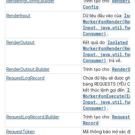
Renderin
RenderingConfig.Builder
Trình tạo cho
Config
Isol
RenderInput
Dữ liệu đầu vào của
Worker#
onRender(
Rend
Input
,
java
.
util
.
func
Consumer)
.
Isolated
RenderOutput
Kết quả do
Worker#
onRender(
Rend
Input
,
java
.
util
.
func
Consumer)
trả về.
Render
Ou
RenderOutput.Builder
Trình tạo cho
RequestLogRecord
Chứa dữ liệu sẽ được ghi 
bảng REQUESTS (YÊU CẦU)
Iso
kết thúc lệnh gọi đến
Worker#
onExecute(
Exe
Input
,
java
.
util
.
func
Consumer)
.
Request
L
RequestLogRecord.Builder
Trình tạo cho
Record
RequestToken
Mã thông báo mờ xác định