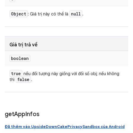
Object
null
: Giá trị này có thể là
.
Giá trị trả về
boolean
true
nếu đối tượng này giống với đối số obj; nếu không
false
thì
.
get
App
Infos
Đã thêm vào UpsideDownCakePrivacySandbox của Android