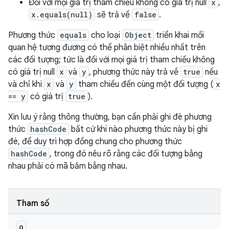
Đối với mọi giá trị tham chiếu không có giá trị null
x
,
x.equals(null)
sẽ trả về
false
.
Phương thức
equals
cho loại
Object
triển khai mối
quan hệ tương đương có thể phân biệt nhiều nhất trên
các đối tượng; tức là đối với mọi giá trị tham chiếu không
có giá trị null
x
và
y
, phương thức này trả về
true
nếu
và chỉ khi
x
và
y
tham chiếu đến cùng một đối tượng (
x
== y
có giá trị
true
).
Xin lưu ý rằng thông thường, bạn cần phải ghi đè phương
thức
hashCode
bất cứ khi nào phương thức này bị ghi
đè, để duy trì hợp đồng chung cho phương thức
hashCode
, trong đó nêu rõ rằng các đối tượng bằng
nhau phải có mã băm bằng nhau.
Tham số
o