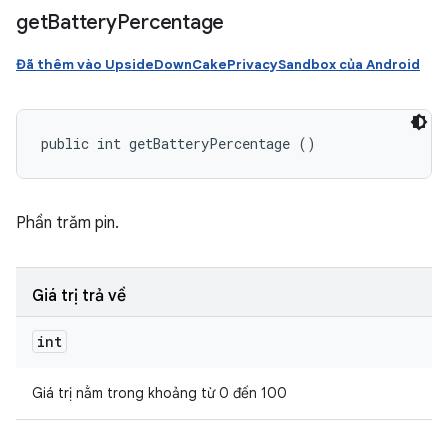
get
Battery
Percentage
Đã thêm vào UpsideDownCakePrivacySandbox của Android
public int getBatteryPercentage ()
Phần trăm pin.
Giá trị trả về
int
Giá trị nằm trong khoảng từ 0 đến 100