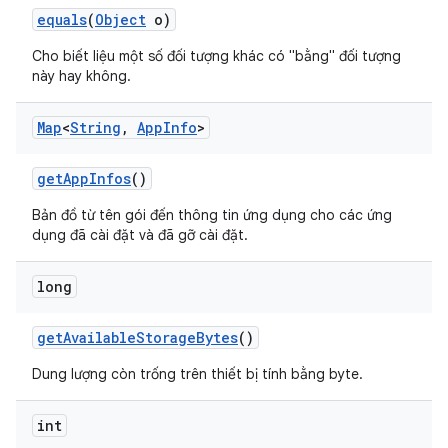
equals
(
Object
o)
Cho biết liệu một số đối tượng khác có "bằng" đối tượng
này hay không.
Map
<
String
,
App
Info
>
get
App
Infos
()
Bản đồ từ tên gói đến thông tin ứng dụng cho các ứng
dụng đã cài đặt và đã gỡ cài đặt.
long
get
Available
Storage
Bytes
()
Dung lượng còn trống trên thiết bị tính bằng byte.
int