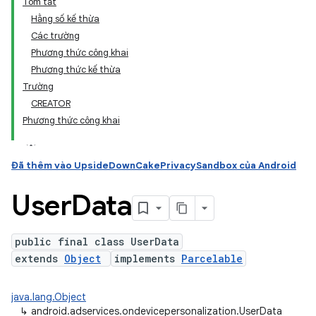
Tóm tắt
Hằng số kế thừa
Các trường
ation
Phương thức công khai
Phương thức kế thừa
Trường
CREATOR
Phương thức công khai
Đã thêm vào UpsideDownCakePrivacySandbox của Android
User
Data
public final class UserData
extends
Object
implements
Parcelable
java.lang.Object
↳
android.adservices.ondevicepersonalization.UserData