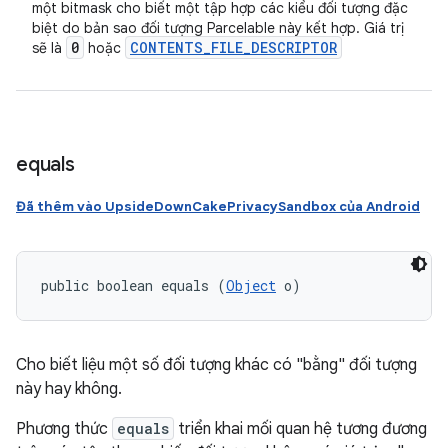
một bitmask cho biết một tập hợp các kiểu đối tượng đặc
biệt do bản sao đối tượng Parcelable này kết hợp. Giá trị
0
CONTENTS
_
FILE
_
DESCRIPTOR
sẽ là
hoặc
equals
Đã thêm vào UpsideDownCakePrivacySandbox của Android
public boolean equals (
Object
 o)
Cho biết liệu một số đối tượng khác có "bằng" đối tượng
này hay không.
Phương thức
equals
triển khai mối quan hệ tương đương