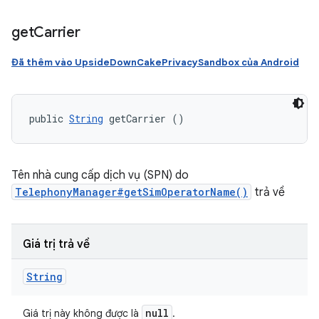
get
Carrier
Đã thêm vào UpsideDownCakePrivacySandbox của Android
public 
String
 getCarrier ()
Tên nhà cung cấp dịch vụ (SPN) do
TelephonyManager#getSimOperatorName()
trả về
Giá trị trả về
String
null
Giá trị này không được là
.