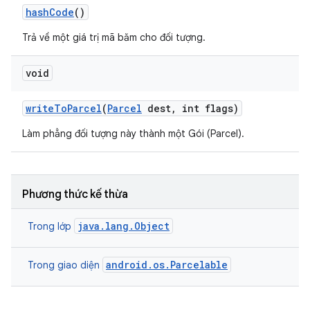
hash
Code
()
Trả về một giá trị mã băm cho đối tượng.
void
write
To
Parcel
(
Parcel
dest
,
int flags)
Làm phẳng đối tượng này thành một Gói (Parcel).
Phương thức kế thừa
java.lang.Object
Trong lớp
android.os.Parcelable
Trong giao diện