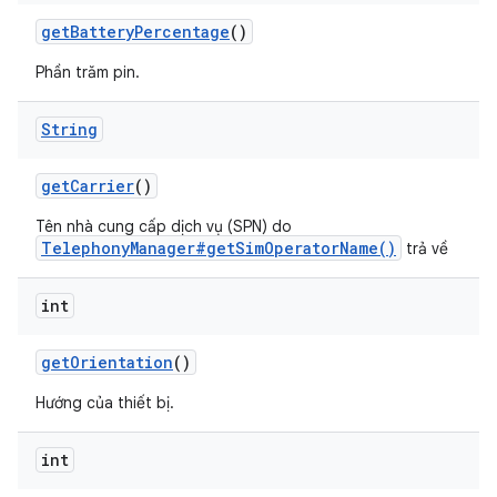
get
Battery
Percentage
()
Phần trăm pin.
String
get
Carrier
()
Tên nhà cung cấp dịch vụ (SPN) do
TelephonyManager#getSimOperatorName()
trả về
int
get
Orientation
()
Hướng của thiết bị.
int