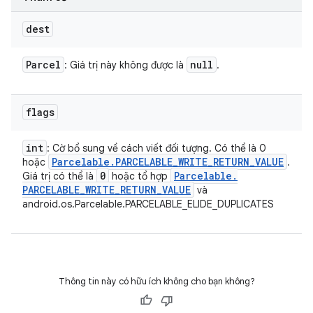
dest
Parcel
null
: Giá trị này không được là
.
flags
int
: Cờ bổ sung về cách viết đối tượng. Có thể là 0
Parcelable
.
PARCELABLE
_
WRITE
_
RETURN
_
VALUE
hoặc
.
0
Parcelable
.
Giá trị có thể là
hoặc tổ hợp
PARCELABLE
_
WRITE
_
RETURN
_
VALUE
và
android.os.Parcelable.PARCELABLE_ELIDE_DUPLICATES
Thông tin này có hữu ích không cho bạn không?