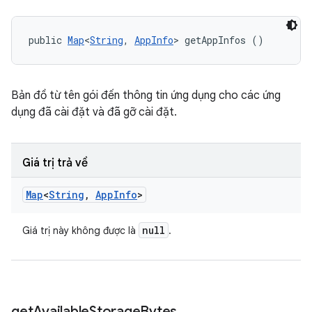
public 
Map
<
String
, 
AppInfo
> getAppInfos ()
Bản đồ từ tên gói đến thông tin ứng dụng cho các ứng
dụng đã cài đặt và đã gỡ cài đặt.
Giá trị trả về
Map
<
String
,
App
Info
>
null
Giá trị này không được là
.
get
Available
Storage
Bytes