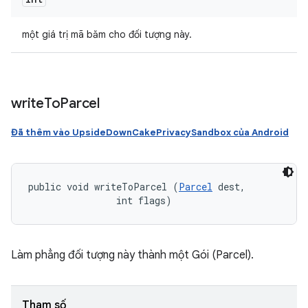
một giá trị mã băm cho đối tượng này.
write
To
Parcel
Đã thêm vào UpsideDownCakePrivacySandbox của Android
public void writeToParcel (
Parcel
 dest, 

                int flags)
Làm phẳng đối tượng này thành một Gói (Parcel).
Tham số