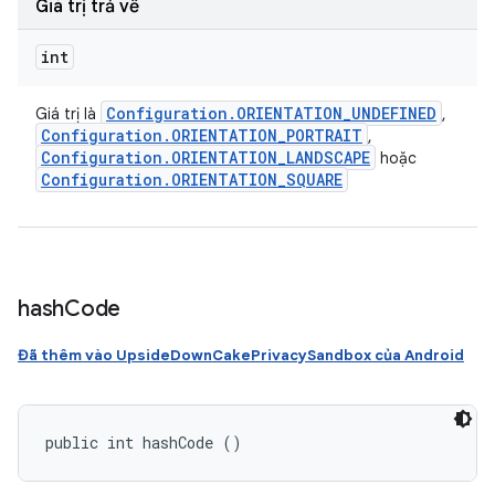
Giá trị trả về
int
Configuration
.
ORIENTATION
_
UNDEFINED
Giá trị là
,
Configuration
.
ORIENTATION
_
PORTRAIT
,
Configuration
.
ORIENTATION
_
LANDSCAPE
hoặc
Configuration
.
ORIENTATION
_
SQUARE
hash
Code
Đã thêm vào UpsideDownCakePrivacySandbox của Android
public int hashCode ()