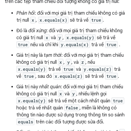
trên các tệp tham chiếu đối tượng không có giá trị null:
Phản hồi
: đối với mọi giá trị tham chiếu không có giá
trị null
x
,
x.equals(x)
sẽ trả về
true
.
Đó là
đối xứng
: đối với mọi giá trị tham chiếu không
có giá trị null
x
và
y
,
x.equals(y)
sẽ trả về
true
nếu và chỉ khi
y.equals(x)
trả về
true
.
Giá trị này là
tạm thời
: đối với mọi giá trị tham chiếu
không có giá trị null
x
,
y
, và
z
, nếu
x.equals(y)
trả về
true
và
y.equals(z)
trả
về
true
, sau đó
x.equals(z)
sẽ trả về
true
.
Giá trị này
nhất quán
: đối với mọi giá trị tham chiếu
không có giá trị null
x
và
y
, nhiều lệnh gọi
x.equals(y)
sẽ trả về một cách nhất quán
true
hoặc trả về nhất quán
false
, miễn là không có
thông tin nào được sử dụng trong thông tin so sánh
equals
trên các đối tượng được sửa đổi.