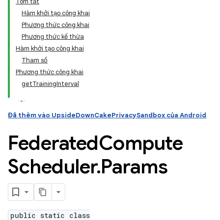
Tóm tắt
Hàm khởi tạo công khai
Phương thức công khai
ation
Phương thức kế thừa
Hàm khởi tạo công khai
Tham số
Phương thức công khai
getTrainingInterval
Đã thêm vào UpsideDownCakePrivacySandbox của Android
Federated
Compute
Scheduler
.
Params
public static class