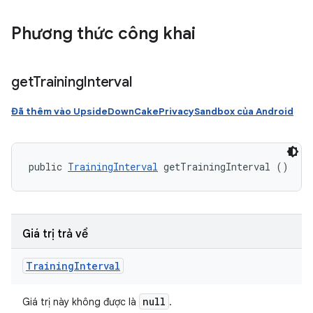
Phương thức công khai
get
Training
Interval
Đã thêm vào UpsideDownCakePrivacySandbox của Android
public 
TrainingInterval
 getTrainingInterval ()
Giá trị trả về
Training
Interval
null
Giá trị này không được là
.