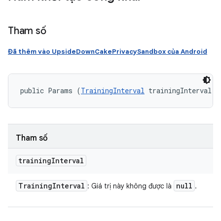
Tham số
Đã thêm vào UpsideDownCakePrivacySandbox của Android
public Params (
TrainingInterval
 trainingInterval)
Tham số
training
Interval
Training
Interval
null
: Giá trị này không được là
.