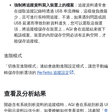
強制將追蹤資料寫入裝置上的檔案
：追蹤資料通常會
在擷取追蹤記錄時透過 USB 串流傳輸，這樣做負擔最
少，且可進行長時間追蹤。不過，如果遇到問題或因
USB 延遲而導致剖析資料遺失，您可以選取這個選
項，將追蹤檔儲存在裝置上，AGI 會在追蹤結束後下
載該檔案。裝置的內部儲存空間必須有足夠空間，才
能儲存追蹤檔。
進階模式
「切換至進階模式」
連結會啟動進階設定模式，讓您手動編
輯儲存剖析選項的
Perfetto 追蹤設定
。
查看及分析結果
開啟含有系統剖析資料的追蹤檔時，AGI 會在系統剖析器 UI
中顯示資料以供分析。如要瞭解如何查看資料，請參閱「
查