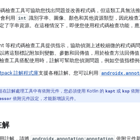
碼檢查工具可協助您找出問題並改善程式碼，但這類工具無法推
ID 會利用
int
識別字串、圖像、顏色和其他資源類型，因此檢查
定了字串資源。在這種情況下，即便您使用程式碼檢查功能，應
Lint 等程式碼檢查工具提供指示，協助偵測上述較細微的程式
以將這類標記附加到變數、參數和回傳值，用於檢查方法回傳值
檢查工具搭配使用時，註解可幫助您偵測問題，例如空值指標例
etpack 註解程式庫
支援各種註解。您可以利用
androidx.annot
組在註解處理工具中有依附元件，您必須使用 Kotlin 的
或
依附
kapt
ksp
依附元件設定，才能新增該元件。
essor
註解
啟用註解，請將
androidx.annotation:annotation
依附元件