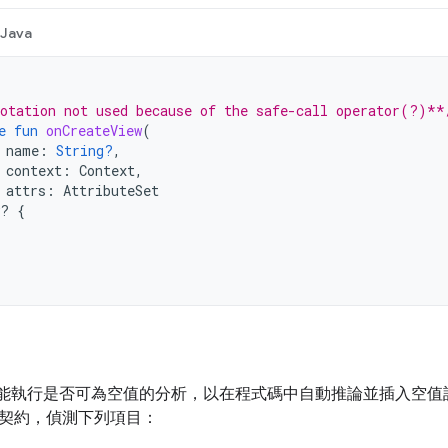
Java
otation not used because of the safe-call operator(?)**
e
fun
onCreateView
(
name
:
String?
,
context
:
Context
,
attrs
:
AttributeSet
w? 
{
Studio 能執行是否可為空值的分析，以在程式碼中自動推論並插入
契約，偵測下列項目：