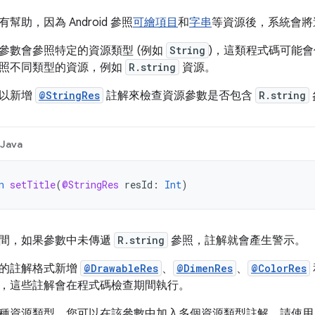
助，因為 Android 參照
可繪項目
和
字串
等資源後，系統會將
參數會參照特定的資源類型 (例如
String
)，這類程式碼可能
照不同類型的資源，例如
R.string
資源。
可以新增
@StringRes
註解來檢查資源參數是否包含
R.string
Java
n
setTitle
(
@StringRes
resId
:
Int
)
間，如果參數中未傳遞
R.string
參照，註解就會產生警示。
的註解格式新增
@DrawableRes
、
@DimenRes
、
@ColorRes
，這些註解會在程式碼檢查期間執行。
種資源類型，您可以在該參數中加入多個資源類型註解。請使