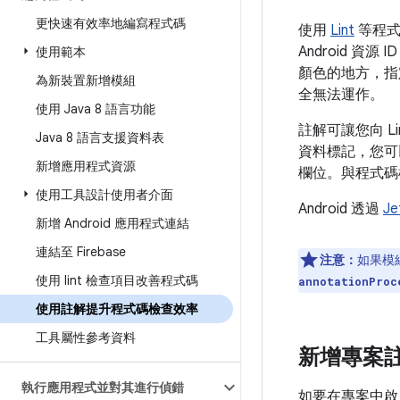
更快速有效率地編寫程式碼
使用
Lint
等程式
Android 資源 
使用範本
顏色的地方，指
為新裝置新增模組
全無法運作。
使用 Java 8 語言功能
註解可讓您向 
Java 8 語言支援資料表
資料標記，您可
新增應用程式資源
欄位。與程式碼
使用工具設計使用者介面
Android 透過
J
新增 Android 應用程式連結
連結至 Firebase
注意：
如果模
使用 lint 檢查項目改善程式碼
annotationProc
使用註解提升程式碼檢查效率
工具屬性參考資料
新增專案
執行應用程式並對其進行偵錯
如要在專案中