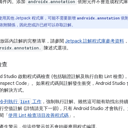
R) 構件內。添加
androidx.annotation
依附元件不會造成程式庫
用其他 Jetpack 程式庫，可能不需要新增
依附
androidx.annotation
依附關係，因此您或許已經可以存取註解。
ck 存放區內註解的完整清單，請參閱
Jetpack 註解程式庫參考資料
roidx.annotation.
陳述式選項。
檢查
oid Studio 啟動程式碼檢查 (包括驗證註解及執行自動 Lint 
Inspect Code」
。如果程式碼與註解發生衝突，Android Stud
的解決方式。
令列執行
lint
工作
，強制執行註解。雖然這可能有助找出持
空值註解 (詳情請見下一節)，只有 Android Studio 才會
參閱「
使用 Lint 檢查項目改善程式碼
」。
產生警示，但這些警示並不會妨礙應用程式編譯。