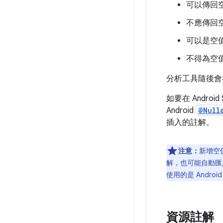
可以傳回
不應傳回
可以是空
不得為空
分析工具隨後會
如要在 Androi
Android
@Null
插入的註解。
注意：
新增空值
解，也可能自動匯入相
使用的是 Andr
資源註解