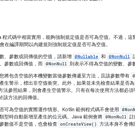
va 程式碼中相當實用，能夠強制規定值是否可為空值。不過，這類註解
lin 會在編譯期間以內建規則強制規定值是否可為空值。
數、參數或回傳值的空值，請新增
@Nullable
和
@NonNull
、參數或回傳值，而
@NonNull
則表示不得為空值的變數、參
您將包含空值的本機變數當做參數傳遞至方法，且該參數帶有
@
產生警示，標出非空值衝突。此外，如果並未先檢查結果是否為
方法參照結果，則會產生空值警示。只有在每次使用方法都必須
於該方法的回傳值。
可為空值的實際運作情形。Kotlin 範例程式碼不會使用
@Non
類型時自動新增至產生的位元碼。Java 範例會將
@NonNull
註
參數值不是空值，也會檢查
onCreateView()
方法本身不會傳