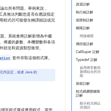
資源註解
論出所有問題。舉例來說，
執行緒註解
工具無法判斷您是否在應該指定
用程式仍可能發生轉譯錯誤或完
值限制註解
權限註解
碼問題。系統會將註解新增為中繼
間接權限
、傳遞的參數、本機變數和各項
傳回值註解
外狀況和資源類型衝突。
CallSuper 註解
ation
套件存取這個程式庫。
Typedef 註解
啟用將常數與
旗標結合的功
元件設定，或者 Java 的
能
保留註解
程式碼瀏覽權限
註解
顯示程式碼以
供測試
新增至程式庫或應用程式。當您