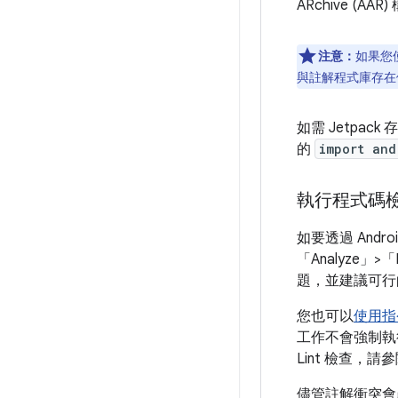
ARchive (AA
注意：
如果您使
與註解程式庫存在
如需 Jetpa
的
import and
執行程式碼
如要透過 Andr
「Analyze」
>「
題，並建議可行
您也可以
使用指
工作不會強制執行
Lint 檢查，請
儘管註解衝突會