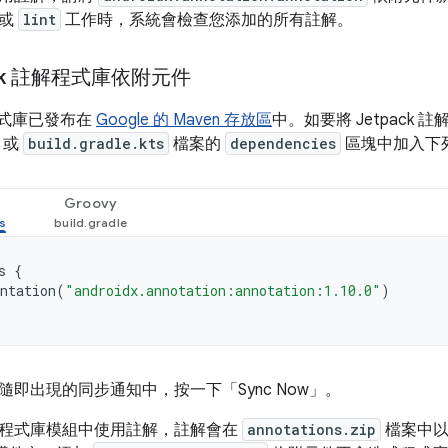
查或
lint
工作時，系統會檢查您添加的所有註解。
ack 註解程式庫依附元件
解程式庫已發布在
Google 的 Maven 存放區
中。如要將 Jetpack
或
build.gradle.kts
檔案的
dependencies
區塊中加入下
Groovy
s
{
ntation
(
"androidx.annotation:annotation:1.10.0"
)
即出現的同步通知中，按一下「Sync Now」
。
程式庫模組中使用註解，註解會在
annotations.zip
檔案中以 