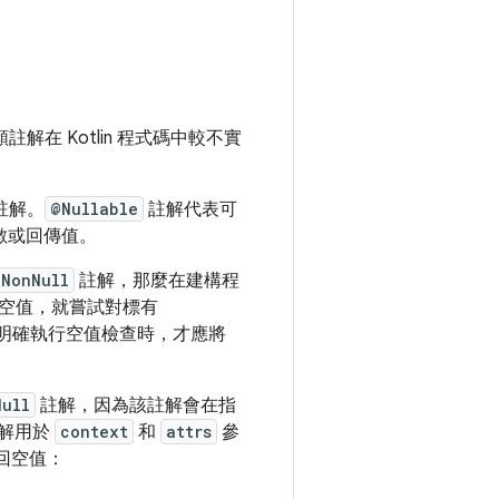
在 Kotlin 程式碼中較不實
註解。
@Nullable
註解代表可
數或回傳值。
NonNull
註解，那麼在建構程
空值，就嘗試對標有
明確執行空值檢查時，才應將
Null
註解，因為該註解會在指
解用於
context
和
attrs
參
回空值：