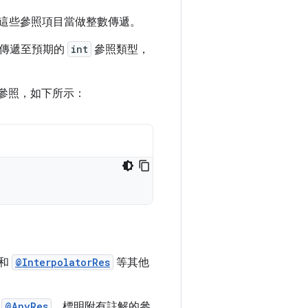
這些參照項目當做整數傳遞。
會傳遞至預期的
int
參照類型，
參照，如下所示：
和
@InterpolatorRes
等其他
用
@AnyRes
，標明附有註解的參