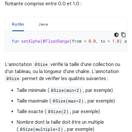
flottante comprise entre 0.0 et 1.0 :
Kotlin
Java
fun
setAlpha
(
@FloatRange
(
from
=
0.0
,
to
=
1.0
)
alp
L'annotation
@Size
vérifie la taille d'une collection ou
d'un tableau, ou la longueur d'une chaîne. L'annotation
@Size
permet de vérifier les qualités suivantes :
Taille minimale (
@Size(min=2)
, par exemple)
Taille maximale (
@Size(max=2)
, par exemple)
Taille exacte (
@Size(2)
, par exemple)
Nombre dont la taille doit être un multiple
(
@Size(multiple=2)
, par exemple)