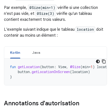
Par exemple,
@Size(min=1)
vérifie si une collection
n'est pas vide, et
@Size(3)
vérifie qu'un tableau
contient exactement trois valeurs.
L'exemple suivant indique que le tableau
location
doit
contenir au moins un élément :
Kotlin
Java
fun
getLocation
(
button
:
View
,
@Size
(
min
=
1
)
locatio
button
.
getLocationOnScreen
(
location
)
}
Annotations d'autorisation