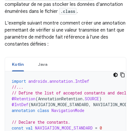
compilateur de ne pas stocker les données d'annotation
énumérées dans le fichier
.class
.
L'exemple suivant montre comment créer une annotation
permettant de vérifier si une valeur transmise en tant que
paramètre de méthode fait référence à l'une des
constantes définies :
Kotlin
Java
import
androidx.annotation.IntDef
//...
// Define the list of accepted constants and declar
@Retention
(
AnnotationRetention
.
SOURCE
)
@IntDef
(
NAVIGATION_MODE_STANDARD
,
NAVIGATION_MODE
annotation
class
NavigationMode
// Declare the constants.
const
val
NAVIGATION_MODE_STANDARD
=
0