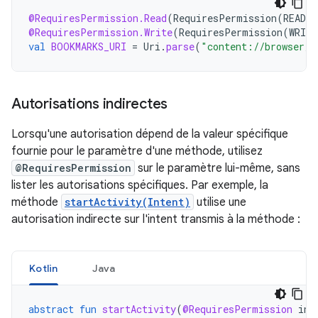
@RequiresPermission.Read
(
RequiresPermission
(
READ_
@RequiresPermission.Write
(
RequiresPermission
(
WRIT
val
BOOKMARKS_URI
=
Uri
.
parse
(
"content://browser/b
Autorisations indirectes
Lorsqu'une autorisation dépend de la valeur spécifique
fournie pour le paramètre d'une méthode, utilisez
@RequiresPermission
sur le paramètre lui-même, sans
lister les autorisations spécifiques. Par exemple, la
méthode
startActivity(Intent)
utilise une
autorisation indirecte sur l'intent transmis à la méthode :
Kotlin
Java
abstract
fun
startActivity
(
@RequiresPermission
int