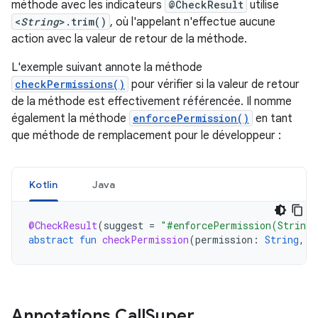
méthode avec les indicateurs
@CheckResult
utilise
<
String
>.trim()
, où l'appelant n'effectue aucune
action avec la valeur de retour de la méthode.
L'exemple suivant annote la méthode
checkPermissions()
pour vérifier si la valeur de retour
de la méthode est effectivement référencée. Il nomme
également la méthode
enforcePermission()
en tant
que méthode de remplacement pour le développeur :
Kotlin
Java
@CheckResult
(
suggest
=
"#enforcePermission(String,
abstract
fun
checkPermission
(
permission
:
String
,
p
Annotations Call
Super