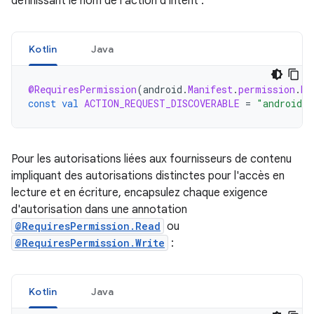
définissant le nom de l'action d'intent :
Kotlin
Java
@RequiresPermission
(
android
.
Manifest
.
permission
.
BL
const
val
ACTION_REQUEST_DISCOVERABLE
=
"android.b
Pour les autorisations liées aux fournisseurs de contenu
impliquant des autorisations distinctes pour l'accès en
lecture et en écriture, encapsulez chaque exigence
d'autorisation dans une annotation
@RequiresPermission.Read
ou
@RequiresPermission.Write
:
Kotlin
Java