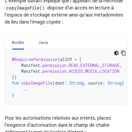
L'exemple suivant implique que l'appelant de la méthode
copyImageFile()
dispose d'un accès en lecture à
l'espace de stockage externe ainsi qu'aux métadonnées
de lieu dans l'image copiée :
Kotlin
Java
@RequiresPermission
(
allOf
=
[
Manifest
.
permission
.
READ_EXTERNAL_STORAGE
,
Manifest
.
permission
.
ACCESS_MEDIA_LOCATION
]
)
fun
copyImageFile
(
dest
:
String
,
source
:
String
)
{
...
}
Pour les autorisations relatives aux intents, placez
l'exigence d'autorisation dans le champ de chaîne