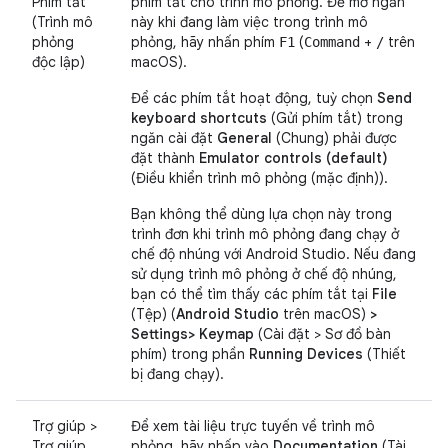
Phím tắt
phím tắt cho trình mô phỏng. Để mở ngăn
(Trình mô
này khi đang làm việc trong trình mô
phỏng
phỏng, hãy nhấn phím
(
+
trên
F1
Command
/
độc lập)
macOS).
Để các phím tắt hoạt động, tuỳ chọn
Send
keyboard shortcuts
(Gửi phím tắt) trong
ngăn cài đặt
General
(Chung) phải được
đặt thành
Emulator controls (default)
(Điều khiển trình mô phỏng (mặc định)).
Bạn không thể dùng lựa chọn này trong
trình đơn khi trình mô phỏng đang chạy ở
chế độ nhúng với Android Studio. Nếu đang
sử dụng trình mô phỏng ở chế độ nhúng,
bạn có thể tìm thấy các phím tắt tại
File
(Tệp) (
Android Studio
trên macOS)
>
Settings> Keymap
(Cài đặt > Sơ đồ bàn
phím) trong phần
Running Devices
(Thiết
bị đang chạy).
Trợ giúp >
Để xem tài liệu trực tuyến về trình mô
Trợ giúp
phỏng, hãy nhấp vào
Documentation
(Tài