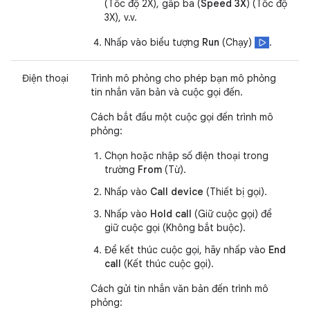
(Tốc độ 2X), gấp ba (
Speed 3X
) (Tốc độ
3X), v.v.
Nhấp vào biểu tượng
Run
(Chạy)
.
Điện thoại
Trình mô phỏng cho phép bạn mô phỏng
tin nhắn văn bản và cuộc gọi đến.
Cách bắt đầu một cuộc gọi đến trình mô
phỏng:
Chọn hoặc nhập số điện thoại trong
trường
From
(Từ).
Nhấp vào
Call device
(Thiết bị gọi).
Nhấp vào
Hold call
(Giữ cuộc gọi) để
giữ cuộc gọi (Không bắt buộc).
Để kết thúc cuộc gọi, hãy nhấp vào
End
call
(Kết thúc cuộc gọi).
Cách gửi tin nhắn văn bản đến trình mô
phỏng: