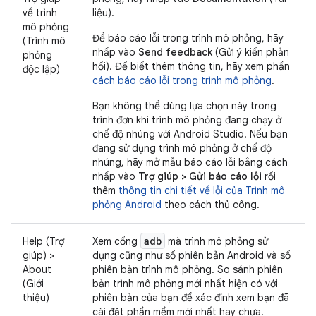
về trình
liệu).
mô phỏng
Để báo cáo lỗi trong trình mô phỏng, hãy
(Trình mô
nhấp vào
Send feedback
(Gửi ý kiến phản
phỏng
hồi). Để biết thêm thông tin, hãy xem phần
độc lập)
cách báo cáo lỗi trong trình mô phỏng
.
Bạn không thể dùng lựa chọn này trong
trình đơn khi trình mô phỏng đang chạy ở
chế độ nhúng với Android Studio. Nếu bạn
đang sử dụng trình mô phỏng ở chế độ
nhúng, hãy mở mẫu báo cáo lỗi bằng cách
nhấp vào
Trợ giúp > Gửi báo cáo lỗi
rồi
thêm
thông tin chi tiết về lỗi của Trình mô
phỏng Android
theo cách thủ công.
adb
Help (Trợ
Xem cổng
mà trình mô phỏng sử
giúp) >
dụng cũng như số phiên bản Android và số
About
phiên bản trình mô phỏng. So sánh phiên
(Giới
bản trình mô phỏng mới nhất hiện có với
thiệu)
phiên bản của bạn để xác định xem bạn đã
cài đặt phần mềm mới nhất hay chưa.