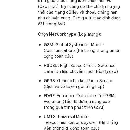
định giao thức mạng luôn chậm hơn
Full
(Cao nhất). Bạn cũng có thể chỉ định trạng
thái của mạng dữ liệu và thoại, chẳng hạn
như chuyển vùng. Các giá trị mặc định được
đặt trong AVD.
Chọn
Network type
(Loại mạng):
GSM
: Global System for Mobile
Communications (Hệ thống thông tin di
động toàn cầu)
HSCSD
: High-Speed Circuit-Switched
Data (Dữ liệu chuyển mạch tốc độ cao)
GPRS
: Generic Packet Radio Service
(Dịch vụ vô tuyến gói tổng hợp)
EDGE
: Enhanced Data rates for GSM
Evolution (Tốc độ dữ liệu nâng cao
trong quá trình phát triển GSM)
UMTS
: Universal Mobile
Telecommunications System (Hệ thống
viễn thông di động toàn cầu)