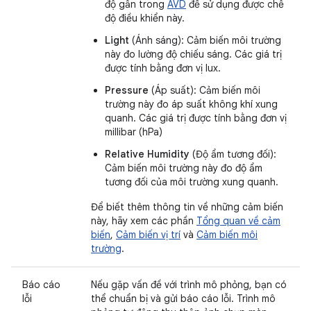
độ gần trong
AVD
để sử dụng được chế
độ điều khiển này.
Light
(Ánh sáng): Cảm biến môi trường
này đo lường độ chiếu sáng. Các giá trị
được tính bằng đơn vị lux.
Pressure
(Áp suất): Cảm biến môi
trường này đo áp suất không khí xung
quanh. Các giá trị được tính bằng đơn vị
millibar (hPa)
Relative Humidity
(Độ ẩm tương đối):
Cảm biến môi trường này đo độ ẩm
tương đối của môi trường xung quanh.
Để biết thêm thông tin về những cảm biến
này, hãy xem các phần
Tổng quan về cảm
biến
,
Cảm biến vị trí
và
Cảm biến môi
trường
.
Báo cáo
Nếu gặp vấn đề với trình mô phỏng, bạn có
lỗi
thể chuẩn bị và gửi báo cáo lỗi. Trình mô