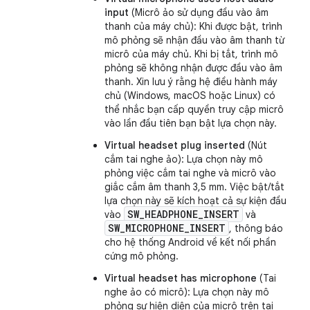
input
(Micrô ảo sử dụng đầu vào âm
thanh của máy chủ): Khi được bật, trình
mô phỏng sẽ nhận đầu vào âm thanh từ
micrô của máy chủ. Khi bị tắt, trình mô
phỏng sẽ không nhận được đầu vào âm
thanh. Xin lưu ý rằng hệ điều hành máy
chủ (Windows, macOS hoặc Linux) có
thể nhắc bạn cấp quyền truy cập micrô
vào lần đầu tiên bạn bật lựa chọn này.
Virtual headset plug inserted
(Nút
cắm tai nghe ảo): Lựa chọn này mô
phỏng việc cắm tai nghe và micrô vào
giắc cắm âm thanh 3,5 mm. Việc bật/tắt
lựa chọn này sẽ kích hoạt cả sự kiện đầu
SW_HEADPHONE_INSERT
vào
và
SW_MICROPHONE_INSERT
, thông báo
cho hệ thống Android về kết nối phần
cứng mô phỏng.
Virtual headset has microphone
(Tai
nghe ảo có micrô): Lựa chọn này mô
phỏng sự hiện diện của micrô trên tai