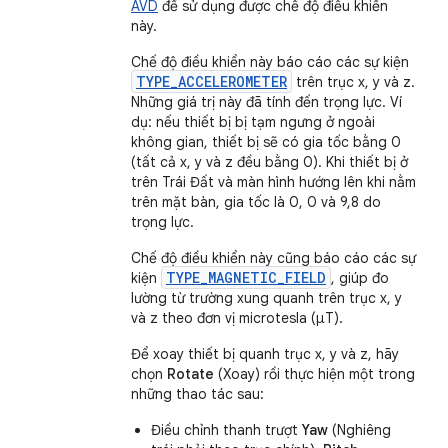
AVD
để sử dụng được chế độ điều khiển
này.
Chế độ điều khiển này báo cáo các sự kiện
TYPE_ACCELEROMETER
trên trục x, y và z.
Những giá trị này đã tính đến trọng lực. Ví
dụ: nếu thiết bị bị tạm ngưng ở ngoài
không gian, thiết bị sẽ có gia tốc bằng 0
(tất cả x, y và z đều bằng 0). Khi thiết bị ở
trên Trái Đất và màn hình hướng lên khi nằm
trên mặt bàn, gia tốc là 0, 0 và 9,8 do
trọng lực.
Chế độ điều khiển này cũng báo cáo các sự
TYPE_MAGNETIC_FIELD
kiện
, giúp đo
lường từ trường xung quanh trên trục x, y
và z theo đơn vị microtesla (μT).
Để xoay thiết bị quanh trục x, y và z, hãy
chọn
Rotate
(Xoay) rồi thực hiện một trong
những thao tác sau:
Điều chỉnh thanh trượt
Yaw
(Nghiêng