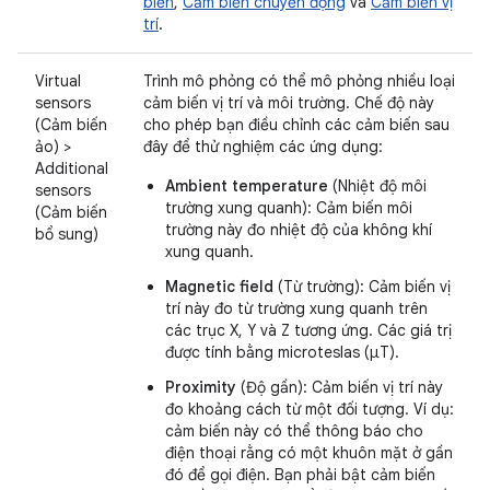
biến
,
Cảm biến chuyển động
và
Cảm biến vị
trí
.
Virtual
Trình mô phỏng có thể mô phỏng nhiều loại
sensors
cảm biến vị trí và môi trường. Chế độ này
(Cảm biến
cho phép bạn điều chỉnh các cảm biến sau
ảo) >
đây để thử nghiệm các ứng dụng:
Additional
Ambient temperature
(Nhiệt độ môi
sensors
trường xung quanh): Cảm biến môi
(Cảm biến
trường này đo nhiệt độ của không khí
bổ sung)
xung quanh.
Magnetic field
(Từ trường): Cảm biến vị
trí này đo từ trường xung quanh trên
các trục X, Y và Z tương ứng. Các giá trị
được tính bằng microteslas (μT).
Proximity
(Độ gần): Cảm biến vị trí này
đo khoảng cách từ một đối tượng. Ví dụ:
cảm biến này có thể thông báo cho
điện thoại rằng có một khuôn mặt ở gần
đó để gọi điện. Bạn phải bật cảm biến