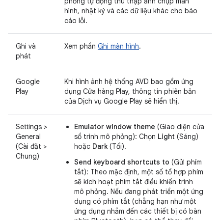
phỏng tự động thu thập ảnh chụp màn
hình, nhật ký và các dữ liệu khác cho báo
cáo lỗi.
Ghi và
Xem phần
Ghi màn hình
.
phát
Google
Khi hình ảnh hệ thống AVD bao gồm ứng
Play
dụng Cửa hàng Play, thông tin phiên bản
của Dịch vụ Google Play sẽ hiển thị.
Settings >
Emulator window theme
(Giao diện cửa
General
sổ trình mô phỏng): Chọn
Light
(Sáng)
(Cài đặt >
hoặc
Dark
(Tối).
Chung)
Send keyboard shortcuts to
(Gửi phím
tắt): Theo mặc định, một số tổ hợp phím
sẽ kích hoạt phím tắt điều khiển trình
mô phỏng. Nếu đang phát triển một ứng
dụng có phím tắt (chẳng hạn như một
ứng dụng nhắm đến các thiết bị có bàn