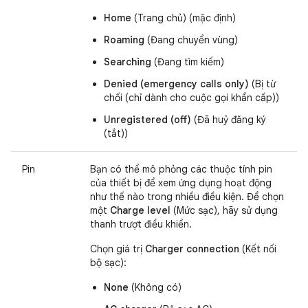
Home
(Trang chủ) (mặc định)
Roaming
(Đang chuyển vùng)
Searching
(Đang tìm kiếm)
Denied (emergency calls only)
(Bị từ
chối (chỉ dành cho cuộc gọi khẩn cấp))
Unregistered (off)
(Đã huỷ đăng ký
(tắt))
Pin
Bạn có thể mô phỏng các thuộc tính pin
của thiết bị để xem ứng dụng hoạt động
như thế nào trong nhiều điều kiện. Để chọn
một
Charge level
(Mức sạc), hãy sử dụng
thanh trượt điều khiển.
Chọn giá trị
Charger connection
(Kết nối
bộ sạc):
None
(Không có)