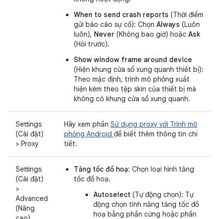
When to send crash reports
(Thời điểm
gửi báo cáo sự cố): Chọn
Always
(Luôn
luôn),
Never
(Không bao giờ) hoặc
Ask
(Hỏi trước).
Show window frame around device
(Hiện khung cửa sổ xung quanh thiết bị):
Theo mặc định, trình mô phỏng xuất
hiện kèm theo tệp skin của thiết bị mà
không có khung cửa sổ xung quanh.
Settings
Hãy xem phần
Sử dụng proxy với Trình mô
(Cài đặt)
phỏng Android
để biết thêm thông tin chi
> Proxy
tiết.
Settings
Tăng tốc đồ hoạ
: Chọn loại hình tăng
(Cài đặt)
tốc đồ hoạ.
>
Autoselect
(Tự động chọn): Tự
Advanced
động chọn tính năng tăng tốc đồ
(Nâng
hoạ bằng phần cứng hoặc phần
cao)