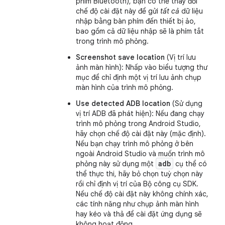
phím Bluetooth), bạn có thể thay đổi
chế độ cài đặt này để gửi
tất cả
dữ liệu
nhập bằng bàn phím đến thiết bị ảo,
bao gồm cả dữ liệu nhập sẽ là phím tắt
trong trình mô phỏng.
Screenshot save location
(Vị trí lưu
ảnh màn hình): Nhấp vào biểu tượng thư
mục để chỉ định một vị trí lưu ảnh chụp
màn hình của trình mô phỏng.
Use detected ADB location
(Sử dụng
vị trí ADB đã phát hiện): Nếu đang chạy
trình mô phỏng trong Android Studio,
hãy chọn chế độ cài đặt này (mặc định).
Nếu bạn chạy trình mô phỏng ở bên
ngoài Android Studio và muốn trình mô
adb
phỏng này sử dụng một
cụ thể có
thể thực thi, hãy bỏ chọn tuỳ chọn này
rồi chỉ định vị trí của Bộ công cụ SDK.
Nếu chế độ cài đặt này không chính xác,
các tính năng như chụp ảnh màn hình
hay kéo và thả để cài đặt ứng dụng sẽ
không hoạt động.